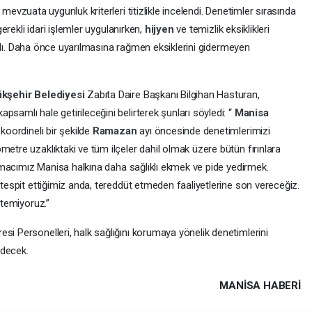
e mevzuata uygunluk kriterleri titizlikle incelendi. Denetimler sırasında
erekli idari işlemler uygulanırken,
hijyen
ve temizlik eksiklikleri
rıldı. Daha önce uyarılmasına rağmen eksiklerini gidermeyen
kşehir Belediyesi
Zabıta Daire Başkanı Bilgihan Hasturan,
samlı hale getirileceğini belirterek şunları söyledi: “
Manisa
 koordineli bir şekilde
Ramazan
ayı öncesinde denetimlerimizi
tre uzaklıktaki ve tüm ilçeler dahil olmak üzere bütün fırınlara
 Amacımız Manisa halkına daha sağlıklı ekmek ve pide yedirmek.
tespit ettiğimiz anda, tereddüt etmeden faaliyetlerine son vereceğiz.
stemiyoruz.”
resi Personelleri, halk sağlığını korumaya yönelik denetimlerini
edecek.
MANISA HABERİ