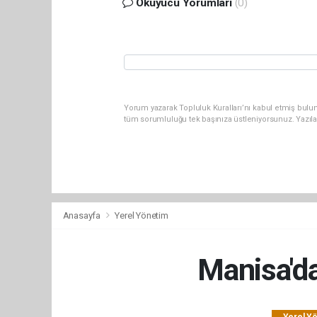
Okuyucu Yorumları
(0)
Yorum yazarak Topluluk Kuralları’nı kabul etmiş bulun
tüm sorumluluğu tek başınıza üstleniyorsunuz. Yazıl
Anasayfa
Yerel Yönetim
Manisa'da