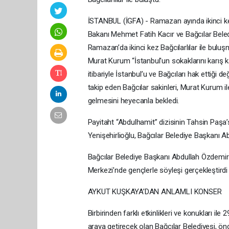
İSTANBUL (İGFA) - Ramazan ayında ikinci ke
Bakanı Mehmet Fatih Kacır ve Bağcılar Beledi
Ramazan’da ikinci kez Bağcılarlılar ile bul
Murat Kurum “İstanbul'un sokaklarını karış 
itibariyle İstanbul’u ve Bağcıları hak ettiği
takip eden Bağcılar sakinleri, Murat Kurum i
gelmesini heyecanla bekledi.
Payitaht “Abdulhamit” dizisinin Tahsin Paşa
Yenişehirlioğlu, Bağcılar Belediye Başkanı Ab
Bağcılar Belediye Başkanı Abdullah Özdemir 
Merkezi’nde gençlerle söyleşi gerçekleştirdi
AYKUT KUŞKAYA’DAN ANLAMLI KONSER
Birbirinden farklı etkinlikleri ve konukları i
araya getirecek olan Bağcılar Belediyesi, ön