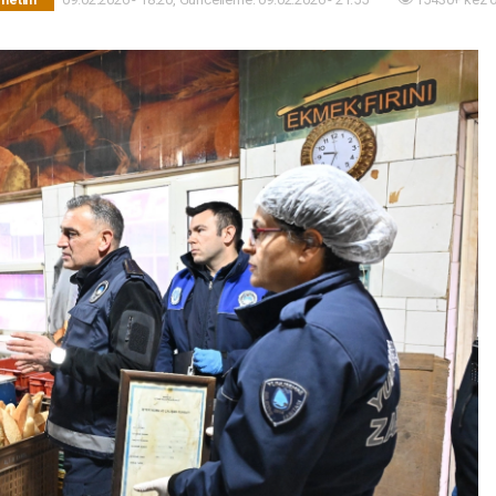
önetim