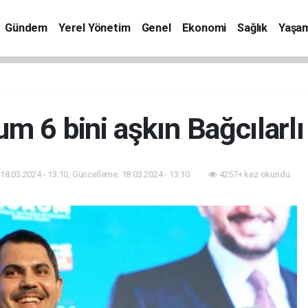
Gündem
Yerel Yönetim
Genel
Ekonomi
Sağlık
Yaşa
m 6 bini aşkın Bağcılarlı 
18.03.2024 - 13:10, Güncelleme: 18.03.2024 - 13:10
4257+ kez okundu.