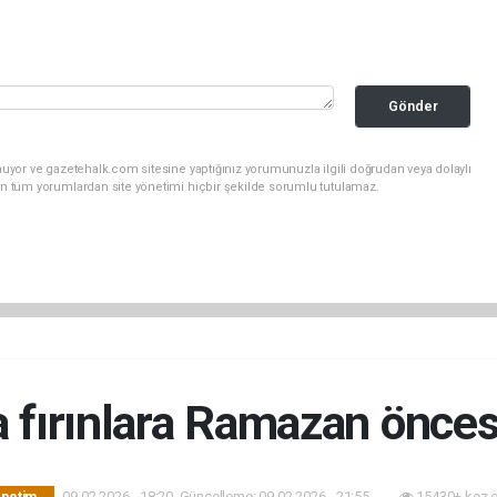
Gönder
uyor ve gazetehalk.com sitesine yaptığınız yorumunuzla ilgili doğrudan veya dolaylı
an tüm yorumlardan site yönetimi hiçbir şekilde sorumlu tutulamaz.
 fırınlara Ramazan önce
09.02.2026 - 18:20, Güncelleme: 09.02.2026 - 21:55
15430+ kez 