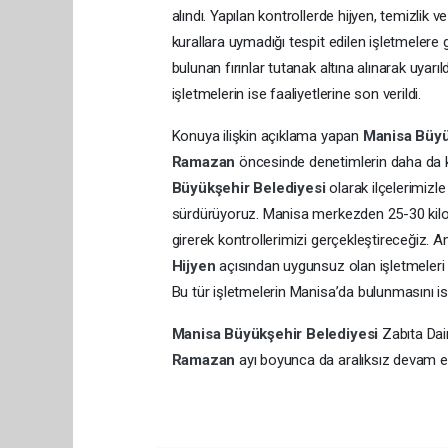
alındı. Yapılan kontrollerde hijyen, temizlik v
kurallara uymadığı tespit edilen işletmelere g
bulunan fırınlar tutanak altına alınarak uya
işletmelerin ise faaliyetlerine son verildi.
Konuya ilişkin açıklama yapan
Manisa Büyü
Ramazan
öncesinde denetimlerin daha da kap
Büyükşehir Belediyesi
olarak ilçelerimizle
sürdürüyoruz. Manisa merkezden 25-30 kilome
girerek kontrollerimizi gerçekleştireceğiz.
Hijyen
açısından uygunsuz olan işletmeleri 
Bu tür işletmelerin Manisa’da bulunmasını i
Manisa Büyükşehir Belediyesi
Zabıta Dai
Ramazan
ayı boyunca da aralıksız devam 