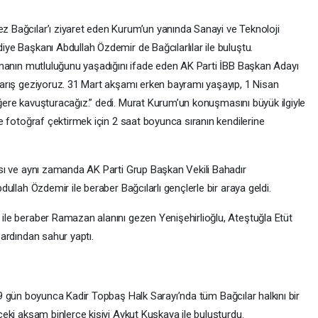
z Bağcılar’ı ziyaret eden Kurum’un yanında Sanayi ve Teknoloji
ye Başkanı Abdullah Özdemir de Bağcılarlılar ile buluştu.
uşmanın mutluluğunu yaşadığını ifade eden AK Parti İBB Başkan Adayı
karış geziyoruz. 31 Mart akşamı erken bayramı yaşayıp, 1 Nisan
 değere kavuşturacağız.” dedi. Murat Kurum’un konuşmasını büyük ilgiyle
le fotoğraf çektirmek için 2 saat boyunca sıranın kendilerine
’sı ve aynı zamanda AK Parti Grup Başkan Vekili Bahadır
dullah Özdemir ile beraber Bağcılarlı gençlerle bir araya geldi.
ile beraber Ramazan alanını gezen Yenişehirlioğlu, Ateştuğla Etüt
 ardından sahur yaptı.
le 29 gün boyunca Kadir Topbaş Halk Sarayı’nda tüm Bağcılar halkını bir
ceki akşam binlerce kişiyi Aykut Kuşkaya ile buluşturdu.