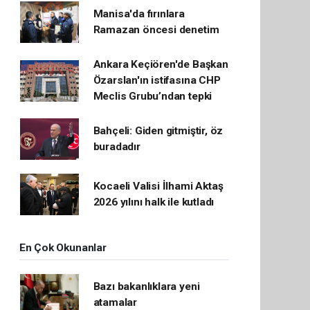
Manisa'da fırınlara
Ramazan öncesi denetim
Ankara Keçiören'de Başkan
Özarslan'ın istifasına CHP
Meclis Grubu’ndan tepki
Bahçeli: Giden gitmiştir, öz
buradadır
Kocaeli Valisi İlhami Aktaş
2026 yılını halk ile kutladı
En Çok Okunanlar
Bazı bakanlıklara yeni
atamalar