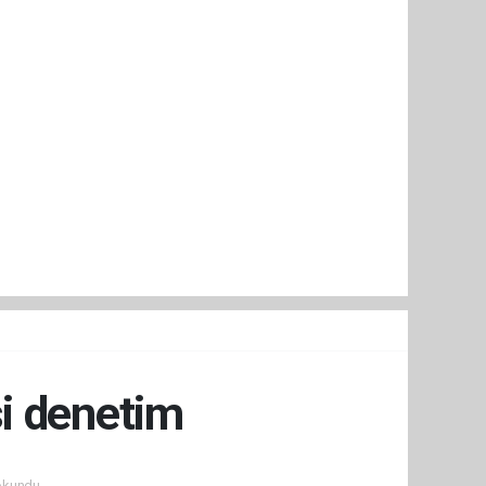
si denetim
okundu.