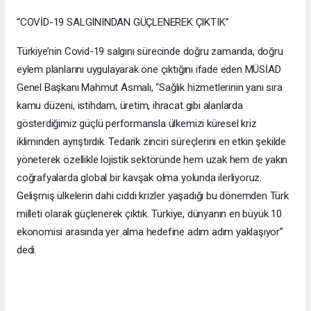
“COVİD-19 SALGININDAN GÜÇLENEREK ÇIKTIK”
Türkiye’nin Covid-19 salgını sürecinde doğru zamanda, doğru
eylem planlarını uygulayarak öne çıktığını ifade eden MÜSİAD
Genel Başkanı Mahmut Asmalı, “Sağlık hizmetlerinin yanı sıra
kamu düzeni, istihdam, üretim, ihracat gibi alanlarda
gösterdiğimiz güçlü performansla ülkemizi küresel kriz
ikliminden ayrıştırdık. Tedarik zinciri süreçlerini en etkin şekilde
yöneterek özellikle lojistik sektöründe hem uzak hem de yakın
coğrafyalarda global bir kavşak olma yolunda ilerliyoruz.
Gelişmiş ülkelerin dahi ciddi krizler yaşadığı bu dönemden Türk
milleti olarak güçlenerek çıktık. Türkiye, dünyanın en büyük 10
ekonomisi arasında yer alma hedefine adım adım yaklaşıyor”
dedi.