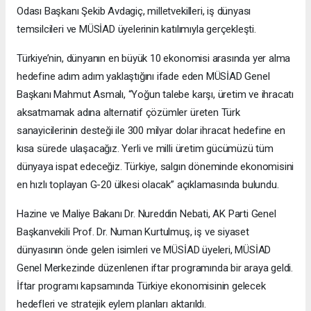
Odası Başkanı Şekib Avdagiç, milletvekilleri, iş dünyası
temsilcileri ve MÜSİAD üyelerinin katılımıyla gerçekleşti.
Türkiye’nin, dünyanın en büyük 10 ekonomisi arasında yer alma
hedefine adım adım yaklaştığını ifade eden MÜSİAD Genel
Başkanı Mahmut Asmalı, “Yoğun talebe karşı, üretim ve ihracatı
aksatmamak adına alternatif çözümler üreten Türk
sanayicilerinin desteği ile 300 milyar dolar ihracat hedefine en
kısa sürede ulaşacağız. Yerli ve milli üretim gücümüzü tüm
dünyaya ispat edeceğiz. Türkiye, salgın döneminde ekonomisini
en hızlı toplayan G-20 ülkesi olacak” açıklamasında bulundu.
Hazine ve Maliye Bakanı Dr. Nureddin Nebati, AK Parti Genel
Başkanvekili Prof. Dr. Numan Kurtulmuş, iş ve siyaset
dünyasının önde gelen isimleri ve MÜSİAD üyeleri, MÜSİAD
Genel Merkezinde düzenlenen iftar programında bir araya geldi.
İftar programı kapsamında Türkiye ekonomisinin gelecek
hedefleri ve stratejik eylem planları aktarıldı.