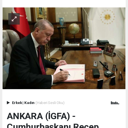
Erkek
|
Kadın
(Haberi Sesli Oku)
ANKARA (İGFA) -
Cumhurbaşkanı Recep