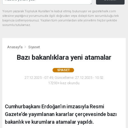
Yorum yazarak Topluluk Kuralları’nı kabul etmiş bulunuyor ve gazetehalk.com
sitesine yaptığınız yorumunuzla ilgili doğrudan veya dolaylı tüm sorumluluğu tek
başınıza üstleniyorsunuz. Yazılan tüm yorumlardan site yönetimi hiçbir şekilde
sorumlu tutulamaz.
Anasayfa
Siyaset
Bazı bakanlıklara yeni atamalar
SIYASET
27.12.2025 - 07:49, Güncelleme: 27.12.2025 - 10:52
17293+ kez okundu.
Cumhurbaşkanı Erdoğan’ın imzasıyla Resmi
Gazete’de yayımlanan kararlar çerçevesinde bazı
bakanlık ve kurumlara atamalar yapıldı.