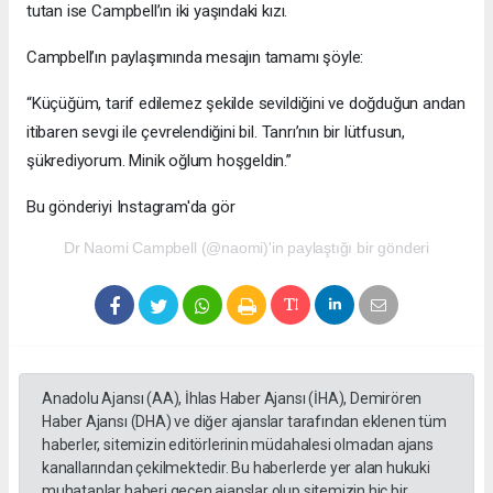
tutan ise Campbell’ın iki yaşındaki kızı.
Campbell’ın paylaşımında mesajın tamamı şöyle:
“Küçüğüm, tarif edilemez şekilde sevildiğini ve doğduğun andan
itibaren sevgi ile çevrelendiğini bil. Tanrı’nın bir lütfusun,
şükrediyorum. Minik oğlum hoşgeldin.”
Bu gönderiyi Instagram'da gör
Dr Naomi Campbell (@naomi)'in paylaştığı bir gönderi
Anadolu Ajansı (AA), İhlas Haber Ajansı (İHA), Demirören
Haber Ajansı (DHA) ve diğer ajanslar tarafından eklenen tüm
haberler, sitemizin editörlerinin müdahalesi olmadan ajans
kanallarından çekilmektedir. Bu haberlerde yer alan hukuki
muhataplar haberi geçen ajanslar olup sitemizin hiç bir