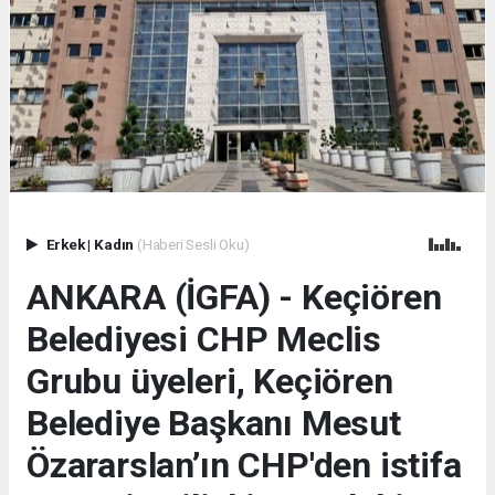
Erkek
|
Kadın
(Haberi Sesli Oku)
ANKARA (İGFA) - Keçiören
Belediyesi CHP Meclis
Grubu üyeleri, Keçiören
Belediye Başkanı Mesut
Özararslan’ın CHP'den istifa