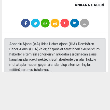
ANKARA HABERİ
Anadolu Ajansı (AA), İhlas Haber Ajansı (İHA), Demirören
Haber Ajansı (DHA) ve diğer ajanslar tarafından eklenen tüm
haberler, sitemizin editörlerinin müdahalesi olmadan ajans
kanallarından çekilmektedir. Bu haberlerde yer alan hukuki
muhataplar haberi geçen ajanslar olup sitemizin hiç bir
editörü sorumlu tutulamaz...
#Ankara
#Keçiören Belediyesi
#CHP
#Cumhuriyet Halk Partisi
#Mesut Özararslan
Okuyucu Yorumları
(0)