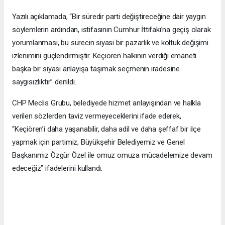
Yazılı açıklamada, “Bir süredir parti değiştireceğine dair yaygın
söylemlerin ardından, istifasının Cumhur İttifakı’na geçiş olarak
yorumlanması, bu sürecin siyasi bir pazarlık ve koltuk değişimi
izlenimini güçlendirmiştir. Keçiören halkının verdiği emaneti
başka bir siyasi anlayışa taşımak seçmenin iradesine
saygısızlıktır” denildi.
CHP Meclis Grubu, belediyede hizmet anlayışından ve halkla
verilen sözlerden taviz vermeyeceklerini ifade ederek,
“Keçiören’i daha yaşanabilir, daha adil ve daha şeffaf bir ilçe
yapmak için partimiz, Büyükşehir Belediyemiz ve Genel
Başkanımız Özgür Özel ile omuz omuza mücadelemize devam
edeceğiz” ifadelerini kullandı.