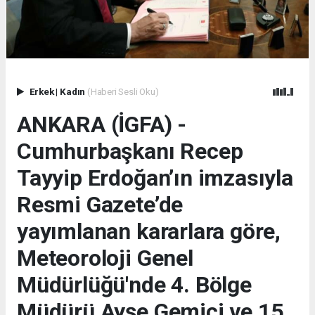
Erkek
|
Kadın
(Haberi Sesli Oku)
ANKARA (İGFA) -
Cumhurbaşkanı Recep
Tayyip Erdoğan’ın imzasıyla
Resmi Gazete’de
yayımlanan kararlara göre,
Meteoroloji Genel
Müdürlüğü'nde 4. Bölge
Müdürü Ayşe Gemici ve 15.