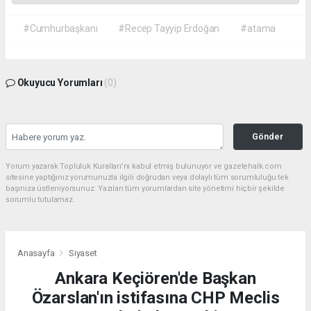
#Cumhurbaşkanı
#Recep Tayyip Erdoğan
#atama
Okuyucu Yorumları
(0)
Gönder
Yorum yazarak Topluluk Kuralları’nı kabul etmiş bulunuyor ve gazetehalk.com
sitesine yaptığınız yorumunuzla ilgili doğrudan veya dolaylı tüm sorumluluğu tek
başınıza üstleniyorsunuz. Yazılan tüm yorumlardan site yönetimi hiçbir şekilde
sorumlu tutulamaz.
Anasayfa
Siyaset
Ankara Keçiören'de Başkan
Özarslan'ın istifasına CHP Meclis