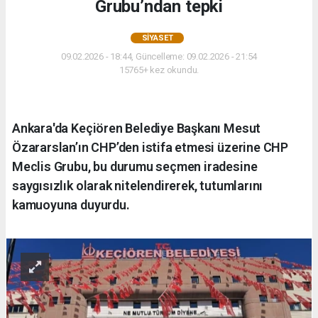
Grubu’ndan tepki
SIYASET
09.02.2026 - 18:44, Güncelleme: 09.02.2026 - 21:54
15765+ kez okundu.
Ankara'da Keçiören Belediye Başkanı Mesut
Özararslan’ın CHP’den istifa etmesi üzerine CHP
Meclis Grubu, bu durumu seçmen iradesine
saygısızlık olarak nitelendirerek, tutumlarını
kamuoyuna duyurdu.