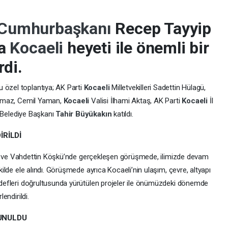
Cumhurbaşkanı
Recep Tayyip
da
Kocaeli
heyeti ile önemli bir
rdi.
u özel toplantıya; AK Parti
Kocaeli
Milletvekilleri Sadettin Hülagü,
ılmaz, Cemil Yaman,
Kocaeli
Valisi İlhami Aktaş, AK Parti
Kocaeli
İl
 Belediye Başkanı
Tahir Büyükakın
katıldı.
İRİLDİ
dığı ve Vahdettin Köşkü’nde gerçekleşen görüşmede, ilimizde devam
ilde ele alındı. Görüşmede ayrıca Kocaeli’nin ulaşım, çevre, altyapı
edefleri doğrultusunda yürütülen projeler ile önümüzdeki dönemde
endirildi.
UNULDU