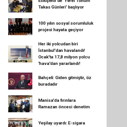
Eskişehir’de 'Yerel Tohum
Takas Günleri' başlıyor
100 yılın sosyal sorumluluk
projesi hayata geçiyor
Her iki yolcudan biri
İstanbul'dan havalandı!
Ocak'ta 17,8 milyon yolcu
'hava'dan yararlandı!
Bahçeli: Giden gitmiştir, öz
buradadır
Manisa'da fırınlara
Ramazan öncesi denetim
Yeşilay uyardı: E-sigara