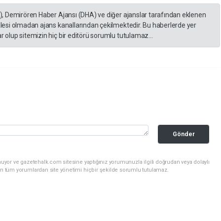
A), Demirören Haber Ajansı (DHA) ve diğer ajanslar tarafından eklenen
lesi olmadan ajans kanallarından çekilmektedir. Bu haberlerde yer
 olup sitemizin hiç bir editörü sorumlu tutulamaz...
Gönder
uyor ve gazetehalk.com sitesine yaptığınız yorumunuzla ilgili doğrudan veya dolaylı
an tüm yorumlardan site yönetimi hiçbir şekilde sorumlu tutulamaz.