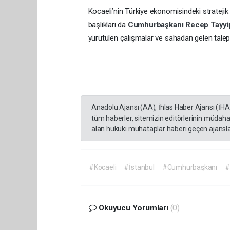
Kocaeli’nin Türkiye ekonomisindeki stratejik
başlıkları da
Cumhurbaşkanı
Recep Tayy
yürütülen çalışmalar ve sahadan gelen tale
Anadolu Ajansı (AA), İhlas Haber Ajansı (İH
tüm haberler, sitemizin editörlerinin müdaha
alan hukuki muhataplar haberi geçen ajanslar
#Kocaeli
#İstanbul
#Cumhurbaşkanı
#
Okuyucu Yorumları
(0)