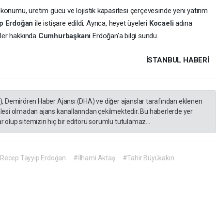
 konumu, üretim gücü ve lojistik kapasitesi çerçevesinde yeni yatırım
ip Erdoğan
ile istişare edildi. Ayrıca, heyet üyeleri
Kocaeli
adına
pler hakkında
Cumhurbaşkanı
Erdoğan’a bilgi sundu.
İSTANBUL HABERİ
A), Demirören Haber Ajansı (DHA) ve diğer ajanslar tarafından eklenen
lesi olmadan ajans kanallarından çekilmektedir. Bu haberlerde yer
 olup sitemizin hiç bir editörü sorumlu tutulamaz...
Recep Tayyip Erdoğan
#İlhami Aktaş
#Tahir Büyükakın