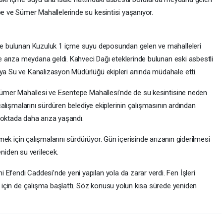
e ve Sümer Mahallelerinde su kesintisi yaşanıyor.
de bulunan Kuzuluk 1 içme suyu deposundan gelen ve mahalleleri
e arıza meydana geldi. Kahveci Dağı eteklerinde bulunan eski asbestli
a Su ve Kanalizasyon Müdürlüğü ekipleri anında müdahale etti.
Sümer Mahallesi ve Esentepe Mahallesi’nde de su kesintisine neden
çalışmalarını sürdüren belediye ekiplerinin çalışmasının ardından
 noktada daha arıza yaşandı.
mek için çalışmalarını sürdürüyor. Gün içerisinde arızanın giderilmesi
yeniden su verilecek.
fendi Caddesi’nde yeni yapılan yola da zarar verdi. Fen İşleri
 için de çalışma başlattı. Söz konusu yolun kısa sürede yeniden