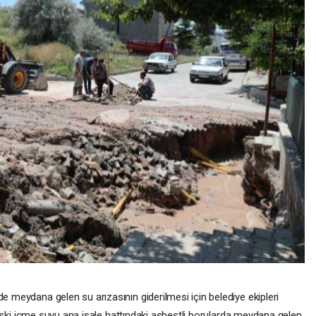
 meydana gelen su arızasının giderilmesi için belediye ekipleri
, eski içme suyu ana isale hattındaki asbestli borularda meydana gelen