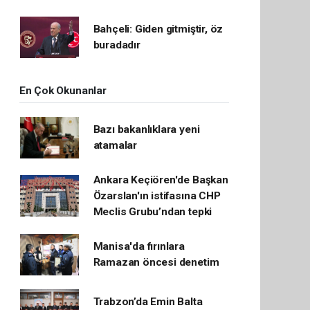
Bahçeli: Giden gitmiştir, öz
buradadır
En Çok Okunanlar
Bazı bakanlıklara yeni
atamalar
Ankara Keçiören'de Başkan
Özarslan'ın istifasına CHP
Meclis Grubu’ndan tepki
Manisa'da fırınlara
Ramazan öncesi denetim
Trabzon’da Emin Balta