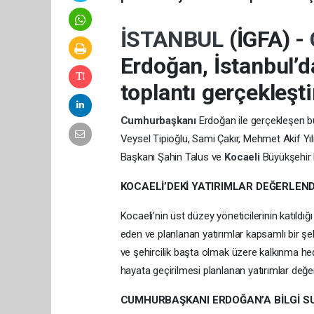
İSTANBUL
(İGFA) -
Erdoğan, İstanbul’
toplantı gerçekleşti
Cumhurbaşkanı
Erdoğan ile gerçekleşen b
Veysel Tipioğlu, Sami Çakır, Mehmet Akif Y
Başkanı Şahin Talus ve
Kocaeli
Büyükşehir
KOCAELİ’DEKİ YATIRIMLAR DEĞERLEND
Kocaeli’nin üst düzey yöneticilerinin katıl
eden ve planlanan yatırımlar kapsamlı bir şek
ve şehircilik başta olmak üzere kalkınma h
hayata geçirilmesi planlanan yatırımlar değerl
CUMHURBAŞKANI ERDOĞAN’A BİLGİ S