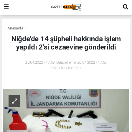
Anasayfa
Niğde'de 14 şüpheli hakkında işlem
yapıldı 2'si cezaevine gönderildi
20.04.2022 - 17:53, Güncelleme: 20.04.2022 - 17:53
9973+ kez okundu.