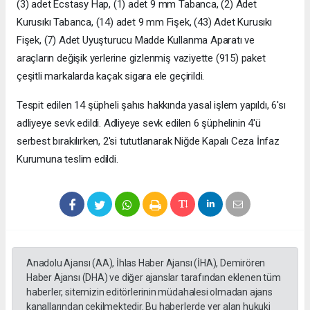
(3) adet Ecstasy Hap, (1) adet 9 mm Tabanca, (2) Adet
Kurusıkı Tabanca, (14) adet 9 mm Fişek, (43) Adet Kurusıkı
Fişek, (7) Adet Uyuşturucu Madde Kullanma Aparatı ve
araçların değişik yerlerine gizlenmiş vaziyette (915) paket
çeşitli markalarda kaçak sigara ele geçirildi.
Tespit edilen 14 şüpheli şahıs hakkında yasal işlem yapıldı, 6'sı
adliyeye sevk edildi. Adliyeye sevk edilen 6 şüphelinin 4'ü
serbest bırakılırken, 2'si tututlanarak Niğde Kapalı Ceza İnfaz
Kurumuna teslim edildi.
Anadolu Ajansı (AA), İhlas Haber Ajansı (İHA), Demirören
Haber Ajansı (DHA) ve diğer ajanslar tarafından eklenen tüm
haberler, sitemizin editörlerinin müdahalesi olmadan ajans
kanallarından çekilmektedir. Bu haberlerde yer alan hukuki