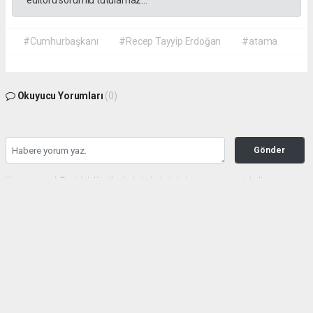
editörü sorumlu tutulamaz...
#Cumhurbaşkanı
#Recep Tayyip Erdoğan
#atama
Okuyucu Yorumları
(0)
Gönder
Yorum yazarak Topluluk Kuralları’nı kabul etmiş bulunuyor ve gazetehalk.com
sitesine yaptığınız yorumunuzla ilgili doğrudan veya dolaylı tüm sorumluluğu tek
başınıza üstleniyorsunuz. Yazılan tüm yorumlardan site yönetimi hiçbir şekilde
sorumlu tutulamaz.
haber paketi
haber scripti
haber yazılımı
Tüm hakları saklı tutulmaktadır.Copyright 2026©