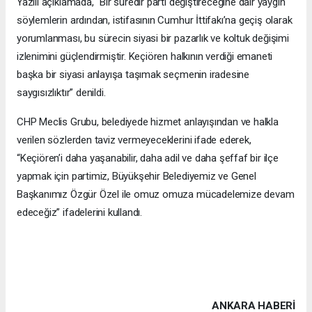
Yazılı açıklamada, “Bir süredir parti değiştireceğine dair yaygın
söylemlerin ardından, istifasının Cumhur İttifakı’na geçiş olarak
yorumlanması, bu sürecin siyasi bir pazarlık ve koltuk değişimi
izlenimini güçlendirmiştir. Keçiören halkının verdiği emaneti
başka bir siyasi anlayışa taşımak seçmenin iradesine
saygısızlıktır” denildi.
CHP Meclis Grubu, belediyede hizmet anlayışından ve halkla
verilen sözlerden taviz vermeyeceklerini ifade ederek,
“Keçiören’i daha yaşanabilir, daha adil ve daha şeffaf bir ilçe
yapmak için partimiz, Büyükşehir Belediyemiz ve Genel
Başkanımız Özgür Özel ile omuz omuza mücadelemize devam
edeceğiz” ifadelerini kullandı.
ANKARA HABERİ