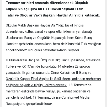
Temmuz tarihleri arasında düzenlenecek.Okçuluk
Kupası’nın açılışına KKTC Cumhurbaşkanı Ersin
Tatar ve Okçular Vakfı Başkanı Haydar Ali Yıldız katılacak.
Okçular Vakfı Başkanı Haydar Ali Yıldız, bu yıl ikincisi
düzenlenen, kültür, sanat ve spor etkinliklerinin yer alacağı
Uluslararası Barış ve Özgürlük Kupası’yla hem Kıbrıs Barış
Harekatı şehitlerini anacaklarını hem de Kıbrıs’taki Türk varlığının
engellenemez olduğunu hatırlatacaklarını söyledi.
II. Uluslararası Barış ve Özgürlük Okçuluk Kupası’nda, aralarında
Türkiye ve KKTC’nin de bulunduğu 14 ülkeden 28 sporcu
yarışacak. İlk günün sonunda, Girne Kalesi’nde II. Barış ve
Özgürlük Kupası Final Atışları ile ödül töreni, ardından mehteran
eşliğinde bayrak yürüyüşü düzenlenecek.
18 Temmuz’da
mehteran eşliğinde bayrak yürüyüşü, kanaat önderleri ve
gençlerle sohbet, 19 Temmuz’da ise Cumhuriyet Meclisi
Resepsiyonu gerçekleştirilecek.