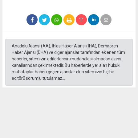
Anadolu Ajansı (AA), İhlas Haber Ajansı (İHA), Demirören
Haber Ajansı (DHA) ve diğer ajanslar tarafından eklenen tüm
haberler, sitemizin editörlerinin müdahalesi olmadan ajans
kanallarından çekilmektedir. Bu haberlerde yer alan hukuki
muhataplar haberi geçen ajanslar olup sitemizin hiç bir
editörü sorumlu tutulamaz...
#Ankara
#Keçiören Belediyesi
#CHP
#Cumhuriyet Halk Partisi
#Mesut Özararslan
Okuyucu Yorumları
(0)