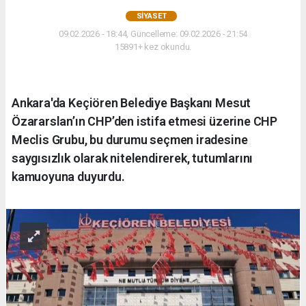
SIYASET
09.02.2026 - 18:44, Güncelleme: 09.02.2026 - 21:54
15891+ kez okundu.
Ankara'da Keçiören Belediye Başkanı Mesut
Özararslan’ın CHP’den istifa etmesi üzerine CHP
Meclis Grubu, bu durumu seçmen iradesine
saygısızlık olarak nitelendirerek, tutumlarını
kamuoyuna duyurdu.