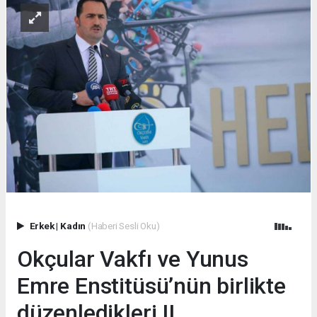
Erkek
|
Kadın
(Haberi Sesli Oku)
Okçular Vakfı ve Yunus
Emre Enstitüsü’nün birlikte
düzenledikleri II.