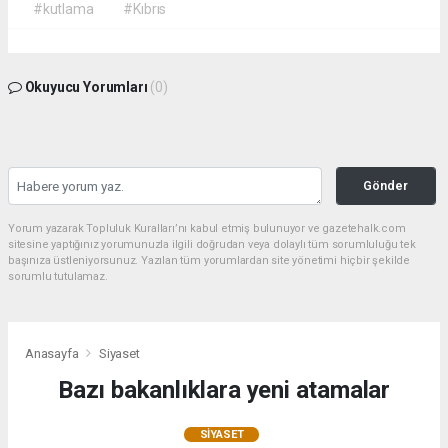
#kutlama
#Kıbrıs
Okuyucu Yorumları
(0)
Gönder
Yorum yazarak Topluluk Kuralları’nı kabul etmiş bulunuyor ve gazetehalk.com
sitesine yaptığınız yorumunuzla ilgili doğrudan veya dolaylı tüm sorumluluğu tek
başınıza üstleniyorsunuz. Yazılan tüm yorumlardan site yönetimi hiçbir şekilde
sorumlu tutulamaz.
Anasayfa
Siyaset
Bazı bakanlıklara yeni atamalar
SIYASET