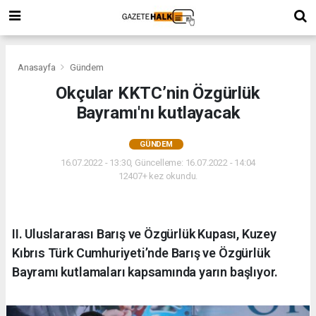
Anasayfa
Gündem
Okçular KKTC’nin Özgürlük
Bayramı'nı kutlayacak
GÜNDEM
16.07.2022 - 13:30, Güncelleme: 16.07.2022 - 14:04
12407+ kez okundu.
II. Uluslararası Barış ve Özgürlük Kupası, Kuzey
Kıbrıs Türk Cumhuriyeti’nde Barış ve Özgürlük
Bayramı kutlamaları kapsamında yarın başlıyor.