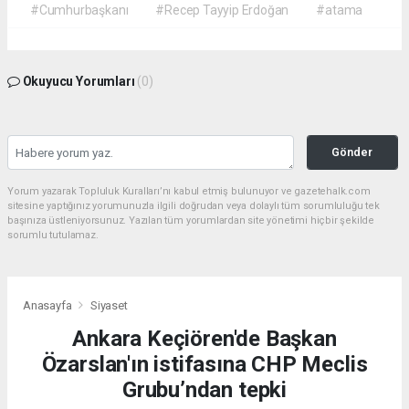
#Cumhurbaşkanı
#Recep Tayyip Erdoğan
#atama
Okuyucu Yorumları
(0)
Gönder
Yorum yazarak Topluluk Kuralları’nı kabul etmiş bulunuyor ve gazetehalk.com
sitesine yaptığınız yorumunuzla ilgili doğrudan veya dolaylı tüm sorumluluğu tek
başınıza üstleniyorsunuz. Yazılan tüm yorumlardan site yönetimi hiçbir şekilde
sorumlu tutulamaz.
Anasayfa
Siyaset
Ankara Keçiören'de Başkan
Özarslan'ın istifasına CHP Meclis
Grubu’ndan tepki