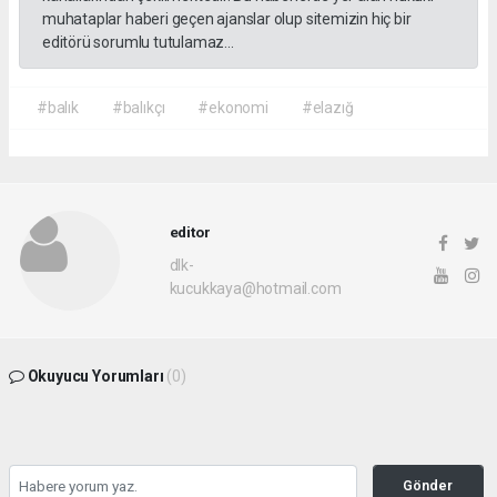
muhataplar haberi geçen ajanslar olup sitemizin hiç bir
editörü sorumlu tutulamaz...
#balık
#balıkçı
#ekonomi
#elazığ
editor
dlk-
kucukkaya@hotmail.com
Okuyucu Yorumları
(0)
Gönder