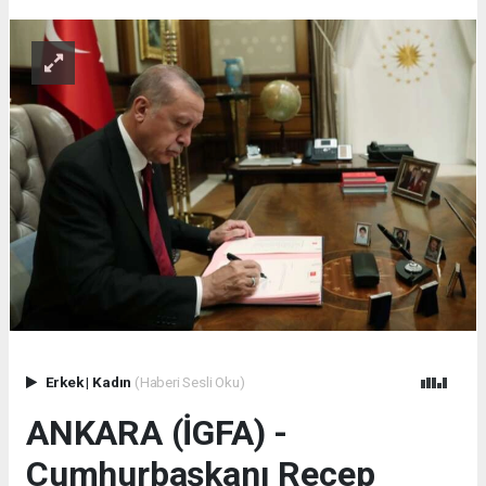
Erkek
|
Kadın
(Haberi Sesli Oku)
ANKARA (İGFA) -
Cumhurbaşkanı Recep