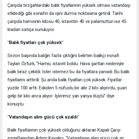
Çarşıda tezgahlardaki balık fiyatlarının yüksek olması vatandaşı
etkilediği gibi esnafın da işini durma noktasına getirdi. Tarihi
çarşıda hamsinin kilosu 40, istavritin 40 ve palamuttun ise 45
liradan satışa sunuluyor.
"Balık fiyatları çok yüksek"
Sezon başında balığın fazla çıktığını belirten balıkçı esnafı
Taylan Öztürk, “Hamsi, istavrit boldu. Hava şartları nedeniyle
balık biraz çekildi. İster istemez bu da fiyatlara yansıdı. Bu balık
fiyatlarını arttırdı. Şu anda balık fiyatları çok yüksek. Fiyatlar
yüzde 100 arttı. Eskiden 5 nüfuslu bir aile 2 kilo alıyordu, şuan
gelip bir kilo anca alıyor. İşlerimiz yarı yarıya düştü” diye
konuştu.
"Vatandaşın alım gücü çok azaldı"
Balık fiyatlarının çok yüksek olduğunu aktaran Kapalı Çarşı
esnaflarından Adem Kavakcı, “Vatandaşın alım gücü çok az