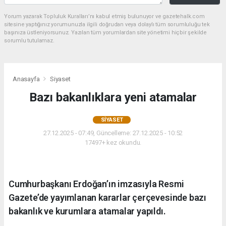
Yorum yazarak Topluluk Kuralları’nı kabul etmiş bulunuyor ve gazetehalk.com
sitesine yaptığınız yorumunuzla ilgili doğrudan veya dolaylı tüm sorumluluğu tek
başınıza üstleniyorsunuz. Yazılan tüm yorumlardan site yönetimi hiçbir şekilde
sorumlu tutulamaz.
Anasayfa
Siyaset
Bazı bakanlıklara yeni atamalar
SIYASET
27.12.2025 - 07:49, Güncelleme: 27.12.2025 - 10:52
17497+ kez okundu.
Cumhurbaşkanı Erdoğan’ın imzasıyla Resmi
Gazete’de yayımlanan kararlar çerçevesinde bazı
bakanlık ve kurumlara atamalar yapıldı.