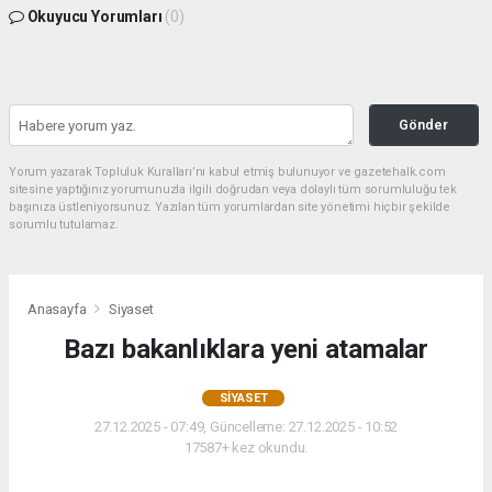
Okuyucu Yorumları
(0)
Gönder
Yorum yazarak Topluluk Kuralları’nı kabul etmiş bulunuyor ve gazetehalk.com
sitesine yaptığınız yorumunuzla ilgili doğrudan veya dolaylı tüm sorumluluğu tek
başınıza üstleniyorsunuz. Yazılan tüm yorumlardan site yönetimi hiçbir şekilde
sorumlu tutulamaz.
Anasayfa
Siyaset
Bazı bakanlıklara yeni atamalar
SIYASET
27.12.2025 - 07:49, Güncelleme: 27.12.2025 - 10:52
17587+ kez okundu.