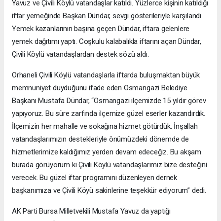
Yavuz ve Çivili Köylü vatandaşlar katıldı. Yüzlerce kişinin katıldığı
iftar yemeğinde Başkan Dündar, sevgi gösterileriyle karşılandı.
Yemek kazanlarının başına geçen Dündar, iftara gelenlere
yemek dağıtımı yaptı. Coşkulu kalabalıkla iftarını açan Dündar,
Çivili Köylü vatandaşlardan destek sözü aldı.
Orhaneli Çivili Köylü vatandaşlarla iftarda buluşmaktan büyük
memnuniyet duyduğunu ifade eden Osmangazi Belediye
Başkanı Mustafa Dündar, “Osmangazi ilçemizde 15 yıldır görev
yapıyoruz. Bu süre zarfında ilçemize güzel eserler kazandırdık.
İlçemizin her mahalle ve sokağına hizmet götürdük. İnşallah
vatandaşlarımızın destekleriyle önümüzdeki dönemde de
hizmetlerimize kaldığımız yerden devam edeceğiz. Bu akşam
burada görüyorum ki Çivili Köylü vatandaşlarımız bize desteğini
verecek. Bu güzel iftar programını düzenleyen dernek
başkanımıza ve Çivili Köyü sakinlerine teşekkür ediyorum” dedi.
AK Parti Bursa Milletvekili Mustafa Yavuz da yaptığı