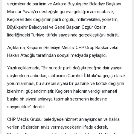
seçimlerinde partinin ve Ankara Büyükşehir Belediye Başkanı
Mansur Yavaş’ın desteğiyle göreve geldiğini anımsatarak,
Keçiören’deki değişimin parti örgütü, milletvekilleri, yönetim,
Büyükşehir Belediyesi ve Genel Başkan Özgür Özel’in
liderliğindeki Türkiye İttifakı sayesinde gerçekleştiğini belirtti.
Açıklama, Keçiören Belediye Meclisi CHP Grup Başkanvekili
Hakan Ataoğlu tarafından sosyal medyada paylaşıldı.
Yazılı açıklamada, “Bir süredir parti değiştireceğine dair yaygın
söylemlerin ardından, istifasının Cumhur İttifakı’na geçiş olarak
yorumlanması, bu sürecin siyasi bir pazarlık ve koltuk değişimi
izlenimini güçlendirmiştir. Keçiören halkının verdiği emaneti
başka bir siyasi anlayışa taşımak seçmenin iradesine
saygısızlıktır” denildi.
CHP Meclis Grubu, belediyede hizmet anlayışından ve halkla
verilen sözlerden taviz vermeyeceklerini ifade ederek,