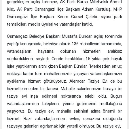
gerçekleşen açılış törenine, AK Parti Bursa Milletvekili Ahmet
Kılıç, AK Parti Osmangazi İlçe Başkanı Adnan Kurtuluş, MHP
Osmangazi İlçe Başkanı Kerim Gürsel Çelebi, siyasi parti
temsilcileri, meclis üyeleri ve vatandaşlar katıldı.
Osmangazi Belediye Başkanı Mustafa Dündar, açılış töreninde
yaptığı konuşmada, belediye olarak 136 mahallenin tamamında,
vatandaşların hayatına dokunan hizmetleri aralıksız
sürdürdüklerini söyledi. Geride bıraktıkları 15 yılda çok büyük
işler yaptıklarının altını çizen Başkan Dündar, “Merkezden en uç
noktaya kadar tüm mahallerimizde yaşayan vatandaşlarımızın
ayaklarına hizmet götürüyoruz. Alemdar Taziye Evi de bu
hizmetlerimizden bir tanesi. Mahalle sakinlerimizin buraya bir
taziye evi inşa edilmesi noktasında talebi oldu. Bugün
vatandaşlarımızın taleplerini yerine getirmenin mutluluğunu
yaşıyoruz. Bu taziye evi, mahalle sakinleri adına önemli bir
hizmet. Bazı vatandaşlarımızın evleri, cenazesi olduğunda
taziyeye gelenleri ağırlamak için yeterli olmuyor. Bu taziye evi,