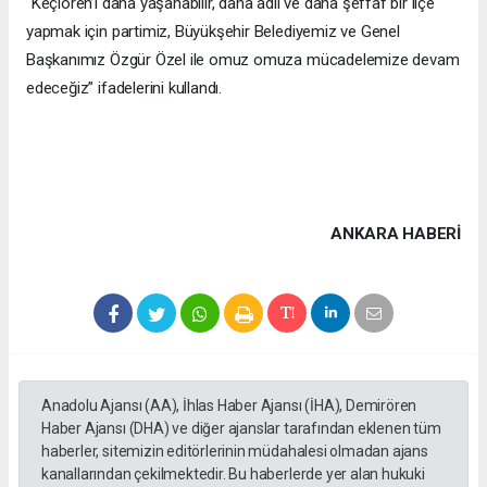
“Keçiören’i daha yaşanabilir, daha adil ve daha şeffaf bir ilçe
yapmak için partimiz, Büyükşehir Belediyemiz ve Genel
Başkanımız Özgür Özel ile omuz omuza mücadelemize devam
edeceğiz” ifadelerini kullandı.
ANKARA HABERİ
Anadolu Ajansı (AA), İhlas Haber Ajansı (İHA), Demirören
Haber Ajansı (DHA) ve diğer ajanslar tarafından eklenen tüm
haberler, sitemizin editörlerinin müdahalesi olmadan ajans
kanallarından çekilmektedir. Bu haberlerde yer alan hukuki