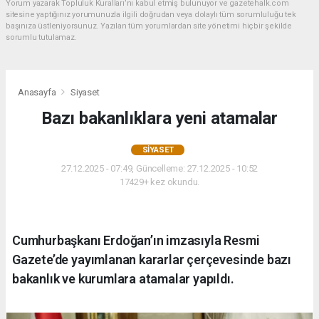
Yorum yazarak Topluluk Kuralları’nı kabul etmiş bulunuyor ve gazetehalk.com
sitesine yaptığınız yorumunuzla ilgili doğrudan veya dolaylı tüm sorumluluğu tek
başınıza üstleniyorsunuz. Yazılan tüm yorumlardan site yönetimi hiçbir şekilde
sorumlu tutulamaz.
Anasayfa
Siyaset
Bazı bakanlıklara yeni atamalar
SIYASET
27.12.2025 - 07:49, Güncelleme: 27.12.2025 - 10:52
17429+ kez okundu.
Cumhurbaşkanı Erdoğan’ın imzasıyla Resmi
Gazete’de yayımlanan kararlar çerçevesinde bazı
bakanlık ve kurumlara atamalar yapıldı.