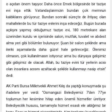
o açıdan önem taşıyor. Daha önce Emek bölgesinde bir taziye
evi inşa ettik. Vatandaşlarımızın bundan çok memnun
kaldıklarını görüyoruz. Bundan sonraki süreçte de ihtiyaç olan
mahallelerde bu tür taziye evlerini inşa edeceğiz. Bugün burada
açılışını yapmış olduğumuz taziye evi, 180 metrekare alan
üzerinden kurulu ve içerisinde salon, mutfak, tuvalet ve abdest
alma yeri gibi bölümler bulunuyor. Şuan bir salon şeklinde ama
ileriki aşamalarda daha güzel hale getireceğiz. Ölenimiz
olmasın, çok kullanılmasın istiyoruz ama bu dünyaya gelişimiz
gibi gidişimiz de olacak. Allah, bu taziye evini tür yerlerin acısı
olan insanlara acısını azaltacak şekilde kullanmayı nasip etsin"
dedi.
AK Parti Bursa Milletvekili Ahmet Kılış da yaptığı konuşmada şu
ifadelere yer verdi: “Osmangazi Belediyemiz 7’den 77’ye
toplumun her kesimine hitap eden önemli hizmetler üretiyor.
Belediyecilik hususu, tamamıyla hizmet esaslı ele aldığımız bir