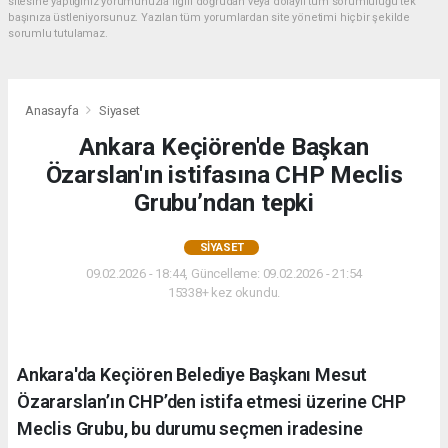
sitesine yaptığınız yorumunuzla ilgili doğrudan veya dolaylı tüm sorumluluğu tek
başınıza üstleniyorsunuz. Yazılan tüm yorumlardan site yönetimi hiçbir şekilde
sorumlu tutulamaz.
Anasayfa
Siyaset
Ankara Keçiören'de Başkan
Özarslan'ın istifasına CHP Meclis
Grubu’ndan tepki
SIYASET
09.02.2026 - 18:44, Güncelleme: 09.02.2026 - 21:54
15338+ kez okundu.
Ankara'da Keçiören Belediye Başkanı Mesut
Özararslan’ın CHP’den istifa etmesi üzerine CHP
Meclis Grubu, bu durumu seçmen iradesine