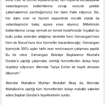
konu. Eser ve hizmet siyasetimizde, tüm toplumu kucaklayarak
vatandaşımızın beklentilerine cevap verecek şekilde
çalışmalarımızı yürüttüğümüzü her daim ifade ediyoruz. Biz,
her daim eser ve hizmet siyasetinde öncelik olarak da
vatandaşımızın bakış açısını esas alıyoruz. Milletimizin
beklentilerine cevap vermek en temek hedefimizdir. İnşallah bu
kutlu yolda sizlerden aldığımız destekle hem Osmangazi’mize
hem de Bursa'mıza nice hizmetler kazandıracağız. Osmangazi
ilçemizde 500’ü aşkın tarihi eser restorasyon çalışması yapıldı.
Bu bir rekor. Osmangazi Belediye Başkanımız Mustafa
Dündar’a yaptığı çalışmalar, ürettiği hizmetlerden dolayı beye
teşekkür ediyorum. Alemdar Taziye Evi’nin de hayırlı olmasını
diliyorum.”
Alemdar Mahallesi Muhtarı Abdullah Akay da, Alemdar
Mahallesi’ne yaptığı tüm hizmetlerden dolayı mahalle sakinleri
adına Başkan Dündar’a teşekkürlerini sundu.