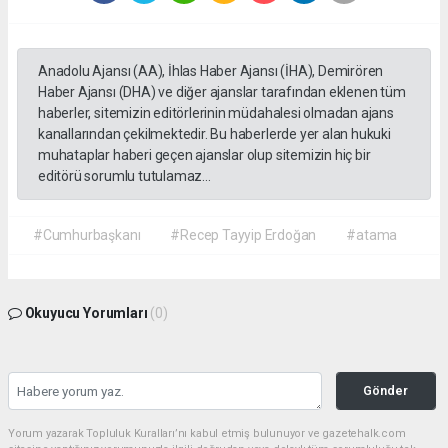
Anadolu Ajansı (AA), İhlas Haber Ajansı (İHA), Demirören
Haber Ajansı (DHA) ve diğer ajanslar tarafından eklenen tüm
haberler, sitemizin editörlerinin müdahalesi olmadan ajans
kanallarından çekilmektedir. Bu haberlerde yer alan hukuki
muhataplar haberi geçen ajanslar olup sitemizin hiç bir
editörü sorumlu tutulamaz...
#Cumhurbaşkanı
#Recep Tayyip Erdoğan
#atama
Okuyucu Yorumları
(0)
Gönder
Yorum yazarak Topluluk Kuralları’nı kabul etmiş bulunuyor ve gazetehalk.com