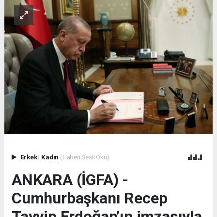
Erkek
|
Kadın
(Haberi Sesli Oku)
ANKARA (İGFA) -
Cumhurbaşkanı Recep
Tayyip Erdoğan’ın imzasıyla