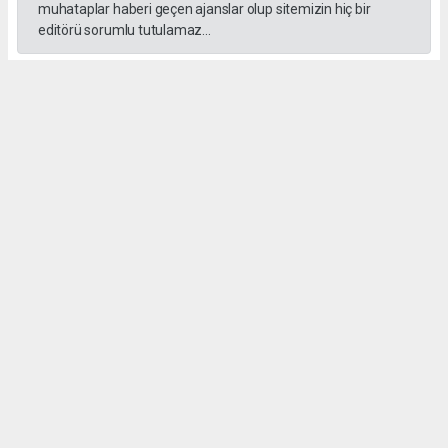
muhataplar haberi geçen ajanslar olup sitemizin hiç bir
editörü sorumlu tutulamaz...
#Ankara
#Keçiören Belediyesi
#CHP
#Cumhuriyet Halk Partisi
#Mesut Özararslan
Okuyucu Yorumları
(0)
Gönder
Yorum yazarak Topluluk Kuralları’nı kabul etmiş bulunuyor ve gazetehalk.com
sitesine yaptığınız yorumunuzla ilgili doğrudan veya dolaylı tüm sorumluluğu tek
başınıza üstleniyorsunuz. Yazılan tüm yorumlardan site yönetimi hiçbir şekilde
sorumlu tutulamaz.