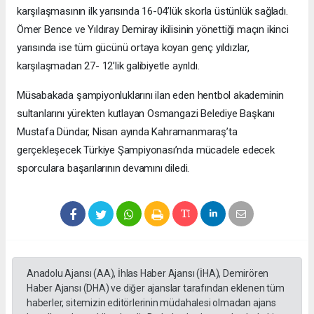
karşılaşmasının ilk yarısında 16-04’lük skorla üstünlük sağladı.
Ömer Bence ve Yıldıray Demiray ikilisinin yönettiği maçın ikinci
yarısında ise tüm gücünü ortaya koyan genç yıldızlar,
karşılaşmadan 27- 12’lik galibiyetle ayrıldı.
Müsabakada şampiyonluklarını ilan eden hentbol akademinin
sultanlarını yürekten kutlayan Osmangazi Belediye Başkanı
Mustafa Dündar, Nisan ayında Kahramanmaraş’ta
gerçekleşecek Türkiye Şampiyonası’nda mücadele edecek
sporculara başarılarının devamını diledi.
Anadolu Ajansı (AA), İhlas Haber Ajansı (İHA), Demirören
Haber Ajansı (DHA) ve diğer ajanslar tarafından eklenen tüm
haberler, sitemizin editörlerinin müdahalesi olmadan ajans