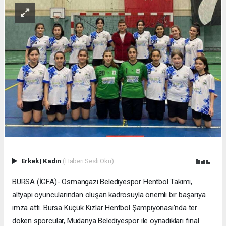
Erkek
|
Kadın
(Haberi Sesli Oku)
BURSA (İGFA)- Osmangazi Belediyespor Hentbol Takımı,
altyapı oyuncularından oluşan kadrosuyla önemli bir başarıya
imza attı. Bursa Küçük Kızlar Hentbol Şampiyonası’nda ter
döken sporcular, Mudanya Belediyespor ile oynadıkları final