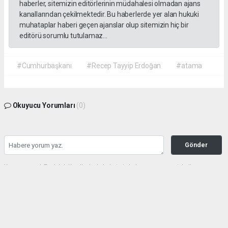
haberler, sitemizin editörlerinin müdahalesi olmadan ajans
kanallarından çekilmektedir. Bu haberlerde yer alan hukuki
muhataplar haberi geçen ajanslar olup sitemizin hiç bir
editörü sorumlu tutulamaz...
#Cumhurbaşkanı
#Recep Tayyip Erdoğan
#atama
Okuyucu Yorumları
(0)
Gönder
Yorum yazarak Topluluk Kuralları’nı kabul etmiş bulunuyor ve gazetehalk.com
sitesine yaptığınız yorumunuzla ilgili doğrudan veya dolaylı tüm sorumluluğu tek
başınıza üstleniyorsunuz. Yazılan tüm yorumlardan site yönetimi hiçbir şekilde
sorumlu tutulamaz.