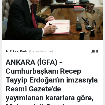
Erkek
|
Kadın
(Haberi Sesli Oku)
ANKARA (İGFA) -
Cumhurbaşkanı Recep
Tayyip Erdoğan’ın imzasıyla
Resmi Gazete’de
yayımlanan kararlara göre,