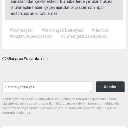
kanallarından çekilmektedir. Bu haberlerde yer alan hukuki
muhataplar haberi geçen ajanslar olup sitemizin hiç bir
editörü sorumlu tutulamaz...
#Osmangazi
#Osmangazi Belediyesi
#Hentbol
#Mudanya Belediyespor
#Osmangazi Belediyespor
Okuyucu Yorumları
(0)
Gönder
Yorum yazarak Topluluk Kuralları’nı kabul etmiş bulunuyor ve gazetehalk.com
sitesine yaptığınız yorumunuzla ilgili doğrudan veya dolaylı tüm sorumluluğu tek
başınıza üstleniyorsunuz. Yazılan tüm yorumlardan site yönetimi hiçbir şekilde
sorumlu tutulamaz.