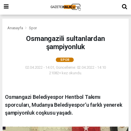
Anasayfa
Spor
Osmangazili sultanlardan
şampiyonluk
SPOR
02.04.2022 - 14:01, Güncelleme: 02.04.2022 - 14:10
21082+ kez okundu.
Osmangazi Belediyespor Hentbol Takımı
sporcuları, Mudanya Belediyespor’u farklı yenerek
şampiyonluk coşkusu yaşadı.