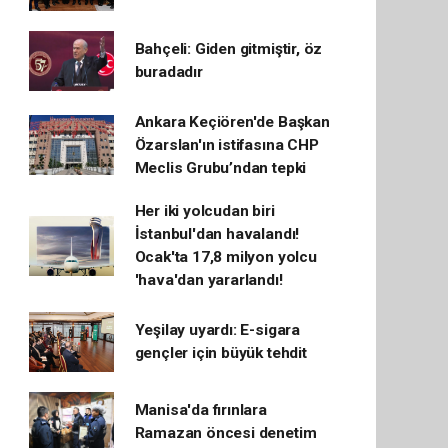
Bahçeli: Giden gitmiştir, öz
buradadır
Ankara Keçiören'de Başkan
Özarslan'ın istifasına CHP
Meclis Grubu’ndan tepki
Her iki yolcudan biri
İstanbul'dan havalandı!
Ocak'ta 17,8 milyon yolcu
'hava'dan yararlandı!
Yeşilay uyardı: E-sigara
gençler için büyük tehdit
Manisa'da fırınlara
Ramazan öncesi denetim