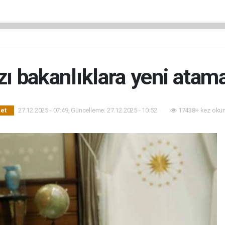
ı bakanlıklara yeni atam
27.12.2025 - 07:49, Güncelleme: 27.12.2025 - 10:52
17438+ kez oku
set