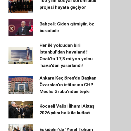
100 yılın sosyal sorumluluk
projesi hayata geçiyor
Bahçeli: Giden gitmiştir, öz
buradadır
Her iki yolcudan biri
İstanbul'dan havalandı!
Ocak'ta 17,8 milyon yolcu
'hava'dan yararlandı!
Ankara Keçiören'de Başkan
Özarslan'ın istifasına CHP
Meclis Grubu’ndan tepki
Kocaeli Valisi İlhami Aktaş
2026 yılını halk ile kutladı
Eskişehir’de 'Yerel Tohum