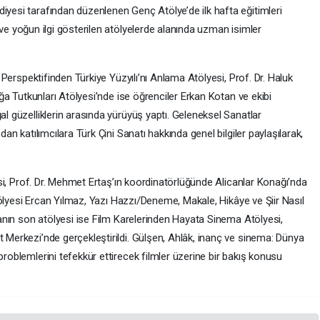
yesi tarafından düzenlenen Genç Atölye’de ilk hafta eğitimleri
n ve yoğun ilgi gösterilen atölyelerde alanında uzman isimler
 Perspektifinden Türkiye Yüzyılı’nı Anlama Atölyesi, Prof. Dr. Haluk
ğa Tutkunları Atölyesi’nde ise öğrenciler Erkan Kotan ve ekibi
l güzelliklerin arasında yürüyüş yaptı. Geleneksel Sanatlar
an katılımcılara Türk Çini Sanatı hakkında genel bilgiler paylaşılarak,
esi, Prof. Dr. Mehmet Ertaş’ın koordinatörlüğünde Alicanlar Konağı’nda
Atölyesi Ercan Yılmaz, Yazı Hazzı/Deneme, Makale, Hikâye ve Şiir Nasıl
tanın son atölyesi ise Film Karelerinden Hayata Sinema Atölyesi,
Merkezi’nde gerçekleştirildi. Gülşen, Ahlâk, inanç ve sinema: Dünya
oblemlerini tefekkür ettirecek filmler üzerine bir bakış konusu