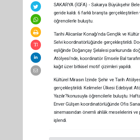
SAKARYA (İGFA) - Sakarya Büyükşehir Beledi
geride kaldı. 6 farklı branşta gerçekleştirile
öğrencilerle buluştu.
Tarihi Alicanlar Konağı’nda Gençlik ve Kültür
Selvi koordinatörlüğünde gerçekleştirildi. Do
eşliğinde Doğançay Şelalesi parkurunda doğa
Atölyesi’nde, koordinatör Emsele Bal tarafınd
kağıt üzer bitkisel motif çizimleri yapıldı.
Kültürel Mirasın İzinde Şehir ve Tarih Atöly
gerçekleştirildi. Kelimeler Ülkesi Edebiyat 
Yazılır?konusuyla öğrencilerle buluştu. Haf
Enver Gülşen koordinatörlüğünde Ofis Sanat 
sinemasından önemli ahlâk meselelerini ve pr
işlendi.