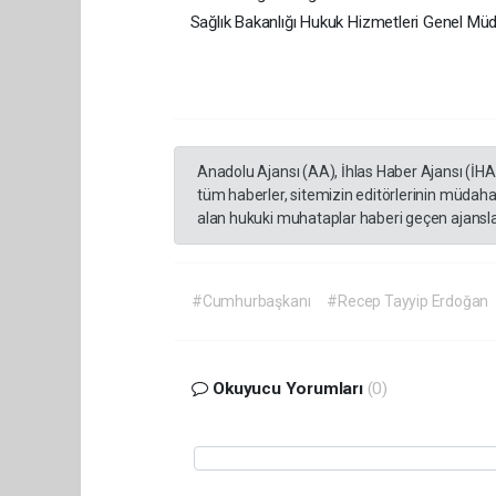
Sağlık Bakanlığı Hukuk Hizmetleri Genel Müd
Anadolu Ajansı (AA), İhlas Haber Ajansı (İH
tüm haberler, sitemizin editörlerinin müdaha
alan hukuki muhataplar haberi geçen ajanslar
#Cumhurbaşkanı
#Recep Tayyip Erdoğan
Okuyucu Yorumları
(0)