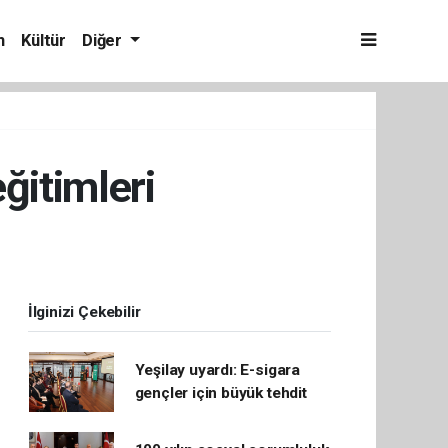
m
Kültür
Diğer
ğitimleri
İlginizi Çekebilir
Yeşilay uyardı: E-sigara
gençler için büyük tehdit