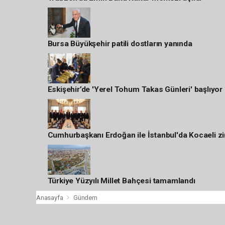
Bursa Büyükşehir patili dostların yanında
Eskişehir’de 'Yerel Tohum Takas Günleri' başlıyor
Cumhurbaşkanı Erdoğan ile İstanbul'da Kocaeli zi
Türkiye Yüzyılı Millet Bahçesi tamamlandı
Anasayfa
Gündem