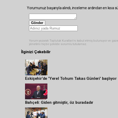
Yorumunuz başarıyla alındı, inceleme ardından en kısa sü
Gönder
Yorum yazarak Topluluk Kuralları’nı kabul etmiş bulunuyor ve gaze
yönetimi hiçbir şekilde sorumlu tutulamaz.
İlginizi Çekebilir
Eskişehir’de 'Yerel Tohum Takas Günleri' başlıyor
Bahçeli: Giden gitmiştir, öz buradadır