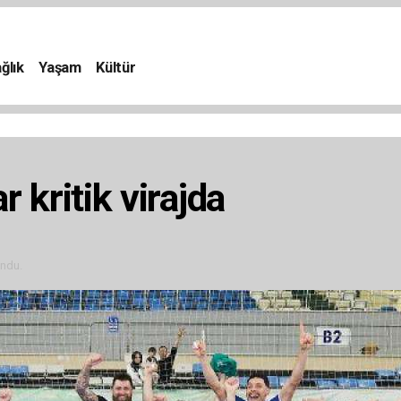
ğlık
Yaşam
Kültür
 kritik virajda
ndu.