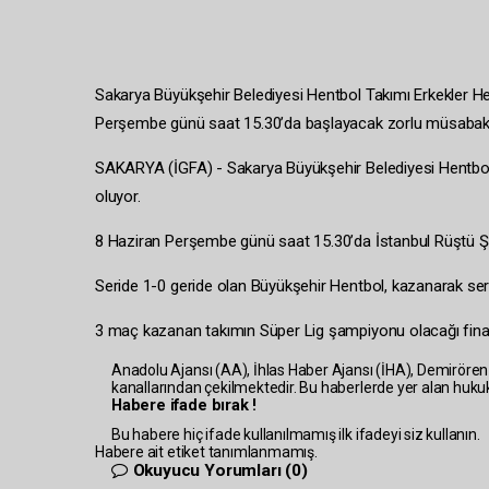
Sakarya Büyükşehir Belediyesi Hentbol Takımı Erkekler Hen
Perşembe günü saat 15.30’da başlayacak zorlu müsabaka
SAKARYA (İGFA) - Sakarya Büyükşehir Belediyesi Hentbol T
oluyor.
8 Haziran Perşembe günü saat 15.30’da İstanbul Rüştü Ş
Seride 1-0 geride olan Büyükşehir Hentbol, kazanarak ser
3 maç kazanan takımın Süper Lig şampiyonu olacağı fina
Anadolu Ajansı (AA), İhlas Haber Ajansı (İHA), Demirören
kanallarından çekilmektedir. Bu haberlerde yer alan hukuk
Habere ifade bırak !
Bu habere hiç ifade kullanılmamış ilk ifadeyi siz kullanın.
Habere ait etiket tanımlanmamış.
Okuyucu Yorumları
(0)