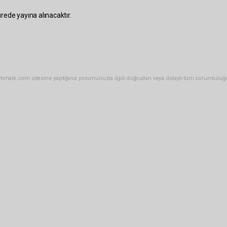
rede yayına alınacaktır.
tehalk.com sitesine yaptığınız yorumunuzla ilgili doğrudan veya dolaylı tüm sorumluluğ