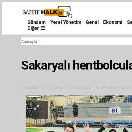
Gündem
Yerel Yönetim
Genel
Ekonomi
Sa
Diğer
Anasayfa
Sakaryalı hentbolcular
07.06.2023 - 16:10, Güncelleme: 07.06.2023 - 16:10
2842+ kez oku