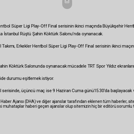
tbol Süper Ligi Play-Off Final serisinin ikinci maçında Büyükşehir Hent
 İstanbul Rüştü Şahin Köktürk Salonu’nda oynanacak.
akımı, Erkekler Hentbol Süper Ligi Play-Off Final serisinin ikinci maç
ahin Köktürk Salonunda oynanacak mücadele TRT Spor Yıldız ekranların
ide durumu eşitlemek istiyor.
l serisinde, üçüncü maç ise 9 Haziran Cuma günü15.30’da başlayacak 
 Haber Ajansı (DHA) ve diğer ajanslar tarafından eklenen tüm haberler, si
i muhataplar haberi geçen ajanslar olup sitemizin hiç bir editörü sorumlu 