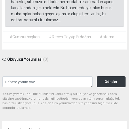
haberler, sitemizin editörlerinin müdahalesi olmadan ajans
kanallarından çekilmektedir. Bu haberlerde yer alan hukuki
muhataplar haberi geçen ajanslar olup sitemizin hiç bir
editörü sorumlu tutulamaz...
#Cumhurbaşkanı
#Recep Tayyip Erdoğan
#atama
Okuyucu Yorumları
(0)
Gönder
Yorum yazarak Topluluk Kuralları’nı kabul etmiş bulunuyor ve gazetehalk.com
sitesine yaptığınız yorumunuzla ilgili doğrudan veya dolaylı tüm sorumluluğu tek
başınıza üstleniyorsunuz. Yazılan tüm yorumlardan site yönetimi hiçbir şekilde
sorumlu tutulamaz.