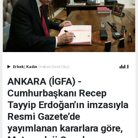
Erkek
|
Kadın
(Haberi Sesli Oku)
ANKARA (İGFA) -
Cumhurbaşkanı Recep
Tayyip Erdoğan’ın imzasıyla
Resmi Gazete’de
yayımlanan kararlara göre,