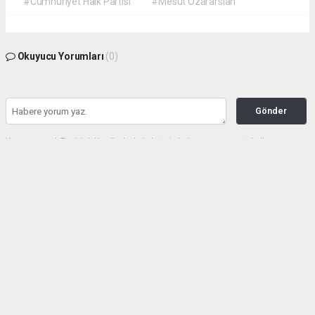
#Cumhuriyet Halk Partisi
#Mesut Özararslan
Okuyucu Yorumları
(0)
Gönder
Yorum yazarak Topluluk Kuralları’nı kabul etmiş bulunuyor ve gazetehalk.com
sitesine yaptığınız yorumunuzla ilgili doğrudan veya dolaylı tüm sorumluluğu tek
başınıza üstleniyorsunuz. Yazılan tüm yorumlardan site yönetimi hiçbir şekilde
sorumlu tutulamaz.
haber paketi
haber scripti
haber yazılımı
Tüm hakları saklı tutulmaktadır.Copyright 2026©
Haber Yazılımı:
Web Aksiyon ®