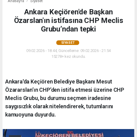
Anasayfa
Siyaset
Ankara Keçiören'de Başkan
Özarslan'ın istifasına CHP Meclis
Grubu’ndan tepki
SIYASET
09.02.2026 - 18:44, Güncelleme: 09.02.2026 - 21:54
15278+ kez okundu.
Ankara'da Keçiören Belediye Başkanı Mesut
Özararslan’ın CHP’den istifa etmesi üzerine CHP
Meclis Grubu, bu durumu seçmen iradesine
saygısızlık olarak nitelendirerek, tutumlarını
kamuoyuna duyurdu.