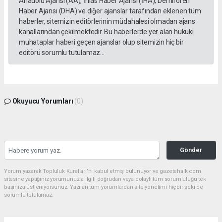
Anadolu Ajansı (AA), İhlas Haber Ajansı (İHA), Demirören
Haber Ajansı (DHA) ve diğer ajanslar tarafından eklenen tüm
haberler, sitemizin editörlerinin müdahalesi olmadan ajans
kanallarından çekilmektedir. Bu haberlerde yer alan hukuki
muhataplar haberi geçen ajanslar olup sitemizin hiç bir
editörü sorumlu tutulamaz...
Okuyucu Yorumları
(0)
Gönder
Yorum yazarak Topluluk Kuralları’nı kabul etmiş bulunuyor ve gazetehalk.com
sitesine yaptığınız yorumunuzla ilgili doğrudan veya dolaylı tüm sorumluluğu tek
başınıza üstleniyorsunuz. Yazılan tüm yorumlardan site yönetimi hiçbir şekilde
sorumlu tutulamaz.