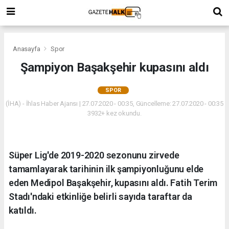
Anasayfa
Spor
Şampiyon Başakşehir kupasını aldı
SPOR
(İHA) - İhlas Haber Ajansı | 27.07.2020 - 00:35, Güncelleme: 27.07.2020 - 00:35
3932+ kez okundu.
Süper Lig'de 2019-2020 sezonunu zirvede
tamamlayarak tarihinin ilk şampiyonluğunu elde
eden Medipol Başakşehir, kupasını aldı. Fatih Terim
Stadı'ndaki etkinliğe belirli sayıda taraftar da
katıldı.