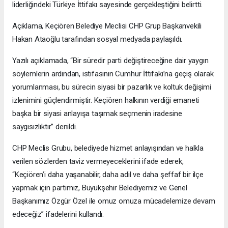
liderliğindeki Türkiye İttifakı sayesinde gerçekleştiğini belirtti.
Açıklama, Keçiören Belediye Meclisi CHP Grup Başkanvekili
Hakan Ataoğlu tarafından sosyal medyada paylaşıldı.
Yazılı açıklamada, “Bir süredir parti değiştireceğine dair yaygın
söylemlerin ardından, istifasının Cumhur İttifakı’na geçiş olarak
yorumlanması, bu sürecin siyasi bir pazarlık ve koltuk değişimi
izlenimini güçlendirmiştir. Keçiören halkının verdiği emaneti
başka bir siyasi anlayışa taşımak seçmenin iradesine
saygısızlıktır” denildi.
CHP Meclis Grubu, belediyede hizmet anlayışından ve halkla
verilen sözlerden taviz vermeyeceklerini ifade ederek,
“Keçiören’i daha yaşanabilir, daha adil ve daha şeffaf bir ilçe
yapmak için partimiz, Büyükşehir Belediyemiz ve Genel
Başkanımız Özgür Özel ile omuz omuza mücadelemize devam
edeceğiz” ifadelerini kullandı.