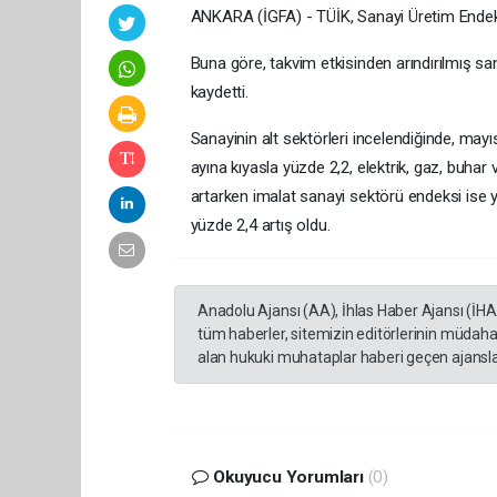
ANKARA (İGFA) - TÜİK, Sanayi Üretim Endeksi'
Buna göre, takvim etkisinden arındırılmış sa
kaydetti.
Sanayinin alt sektörleri incelendiğinde, mayı
ayına kıyasla yüzde 2,2, elektrik, gaz, buhar
artarken imalat sanayi sektörü endeksi ise y
yüzde 2,4 artış oldu.
Anadolu Ajansı (AA), İhlas Haber Ajansı (İH
tüm haberler, sitemizin editörlerinin müdaha
alan hukuki muhataplar haberi geçen ajanslar
Okuyucu Yorumları
(0)