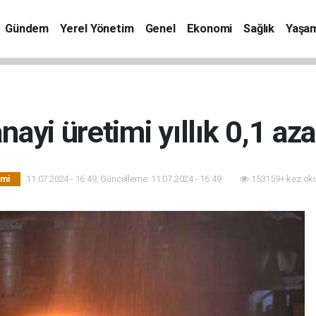
Gündem
Yerel Yönetim
Genel
Ekonomi
Sağlık
Yaşa
nayi üretimi yıllık 0,1 aza
11.07.2024 - 16:49, Güncelleme: 11.07.2024 - 16:49
153159+ kez ok
mi