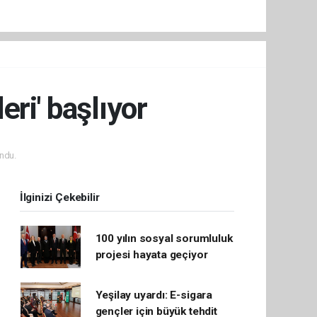
ri' başlıyor
ndu.
İlginizi Çekebilir
100 yılın sosyal sorumluluk
projesi hayata geçiyor
Yeşilay uyardı: E-sigara
gençler için büyük tehdit