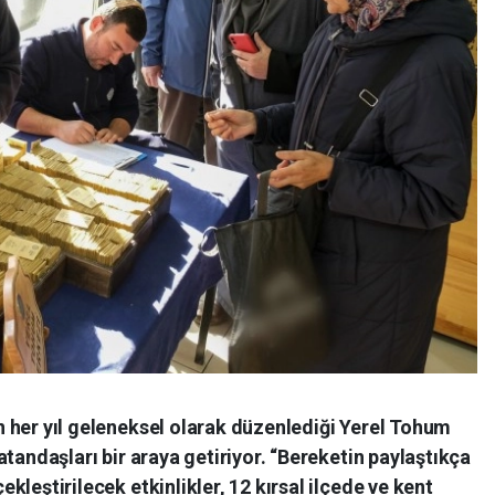
n her yıl geleneksel olarak düzenlediği Yerel Tohum
vatandaşları bir araya getiriyor. “Bereketin paylaştıkça
ekleştirilecek etkinlikler, 12 kırsal ilçede ve kent