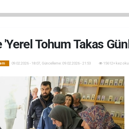
e 'Yerel Tohum Takas Günle
09.02.2026 - 18:07, Güncelleme: 09.02.2026 - 21:53
15612+ kez oku
dem