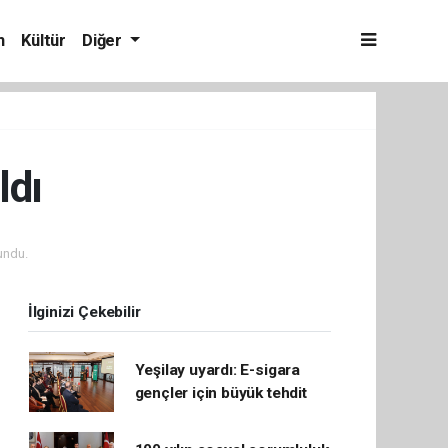
m
Kültür
Diğer
ldı
undu.
İlginizi Çekebilir
Yeşilay uyardı: E-sigara
gençler için büyük tehdit