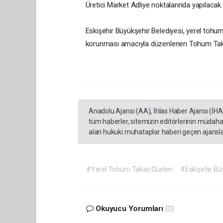
Üretici Market Adliye noktalarında yapılacak.
Eskişehir Büyükşehir Belediyesi, yerel tohuml
korunması amacıyla düzenlenen Tohum Takas et
Anadolu Ajansı (AA), İhlas Haber Ajansı (İH
tüm haberler, sitemizin editörlerinin müdaha
alan hukuki muhataplar haberi geçen ajanslar
#Yerel Tohum Takas Günleri
#Eskişehir Bü
Okuyucu Yorumları
(0)