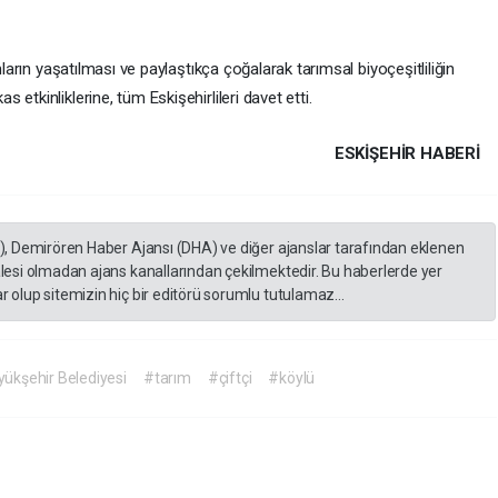
arın yaşatılması ve paylaştıkça çoğalarak tarımsal biyoçeşitliliğin
kinliklerine, tüm Eskişehirlileri davet etti.
ESKIŞEHIR HABERİ
A), Demirören Haber Ajansı (DHA) ve diğer ajanslar tarafından eklenen
lesi olmadan ajans kanallarından çekilmektedir. Bu haberlerde yer
 olup sitemizin hiç bir editörü sorumlu tutulamaz...
yükşehir Belediyesi
#tarım
#çiftçi
#köylü