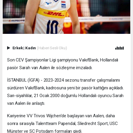
Erkek
|
Kadın
(Haberi Sesli Oku)
Son CEV Şampiyonlar Ligi şampiyonu VakıfBank, Hollandalı
pasör Sarah van Aalen ile sözleşme imzaladı.
İSTANBUL (İGFA) - 2023-2024 sezonu transfer çalışmalarını
sürdüren VakıfBank, kadrosuna yeni bir pasör kattığını açıkladı.
Sarı-siyahlılar, 21 Ocak 2000 doğumlu Hollandalı oyuncu Sarah
van Aalen ile anlaştı.
Kariyerine VV Trivos Wijchen’de başlayan van Aalen, daha
sonra sırasıyla Talentteam Papendal, Sliedrecht Sport, USC
Münster ve SC Potsdam formaları giydi.