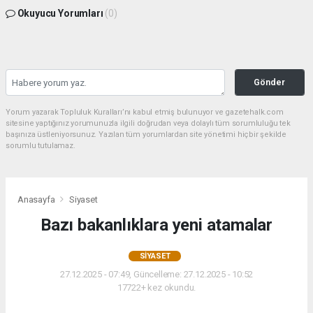
Okuyucu Yorumları
(0)
Gönder
Yorum yazarak Topluluk Kuralları’nı kabul etmiş bulunuyor ve gazetehalk.com
sitesine yaptığınız yorumunuzla ilgili doğrudan veya dolaylı tüm sorumluluğu tek
başınıza üstleniyorsunuz. Yazılan tüm yorumlardan site yönetimi hiçbir şekilde
sorumlu tutulamaz.
Anasayfa
Siyaset
Bazı bakanlıklara yeni atamalar
SIYASET
27.12.2025 - 07:49, Güncelleme: 27.12.2025 - 10:52
17722+ kez okundu.