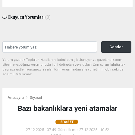
Okuyucu Yorumları
(0)
Gönder
Yorum yazarak Topluluk Kuralları’nı kabul etmiş bulunuyor ve gazetehalk.com
sitesine yaptığınız yorumunuzla ilgili doğrudan veya dolaylı tüm sorumluluğu tek
başınıza üstleniyorsunuz. Yazılan tüm yorumlardan site yönetimi hiçbir şekilde
sorumlu tutulamaz.
Anasayfa
Siyaset
Bazı bakanlıklara yeni atamalar
SIYASET
27.12.2025 - 07:49, Güncelleme: 27.12.2025 - 10:52