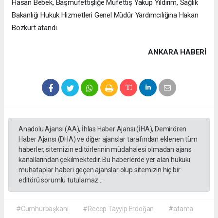
Hasan Bebek, Başmüfettişliğe Müfettiş Yakup Yıldırım, Sağlık
Bakanlığı Hukuk Hizmetleri Genel Müdür Yardımcılığına Hakan
Bozkurt atandı.
ANKARA HABERİ
Anadolu Ajansı (AA), İhlas Haber Ajansı (İHA), Demirören
Haber Ajansı (DHA) ve diğer ajanslar tarafından eklenen tüm
haberler, sitemizin editörlerinin müdahalesi olmadan ajans
kanallarından çekilmektedir. Bu haberlerde yer alan hukuki
muhataplar haberi geçen ajanslar olup sitemizin hiç bir
editörü sorumlu tutulamaz...
#Cumhurbaşkanı
#Recep Tayyip Erdoğan
#atama