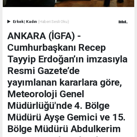
Erkek
|
Kadın
(Haberi Sesli Oku)
ANKARA (İGFA) -
Cumhurbaşkanı Recep
Tayyip Erdoğan’ın imzasıyla
Resmi Gazete’de
yayımlanan kararlara göre,
Meteoroloji Genel
Müdürlüğü'nde 4. Bölge
Müdürü Ayşe Gemici ve 15.
Bölge Müdürü Abdulkerim