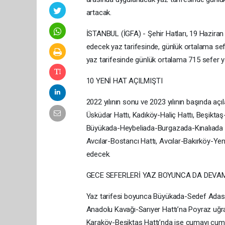
artacak.
İSTANBUL (İGFA) - Şehir Hatları, 19 Haziran i
edecek yaz tarifesinde, günlük ortalama sefer
yaz tarifesinde günlük ortalama 715 sefer y
10 YENİ HAT AÇILMIŞTI
2022 yılının sonu ve 2023 yılının başında aç
Üsküdar Hattı, Kadıköy-Haliç Hattı, Beşikta
Büyükada-Heybeliada-Burgazada-Kınalıada H
Avcılar-Bostancı Hattı, Avcılar-Bakırköy-Y
edecek.
GECE SEFERLERİ YAZ BOYUNCA DA DEVA
Yaz tarifesi boyunca Büyükada-Sedef Adası
Anadolu Kavağı-Sarıyer Hattı’na Poyraz uğr
Karaköy-Beşiktaş Hattı’nda ise cumayı cum