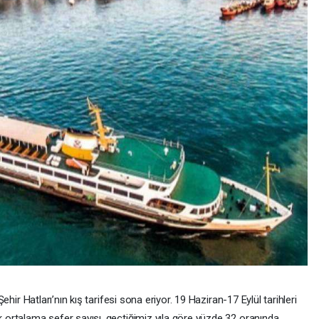
ehir Hatları’nın kış tarifesi sona eriyor. 19 Haziran-17 Eylül tarihleri
 ortalama sefer sayısı, geçtiğimiz yıla göre yüzde 32 oranında