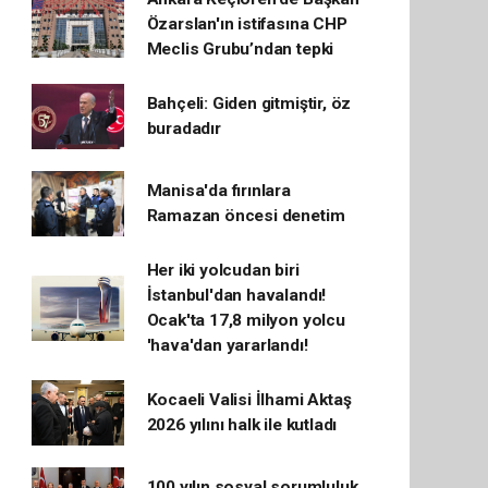
Özarslan'ın istifasına CHP
Meclis Grubu’ndan tepki
Bahçeli: Giden gitmiştir, öz
buradadır
Manisa'da fırınlara
Ramazan öncesi denetim
Her iki yolcudan biri
İstanbul'dan havalandı!
Ocak'ta 17,8 milyon yolcu
'hava'dan yararlandı!
Kocaeli Valisi İlhami Aktaş
2026 yılını halk ile kutladı
100 yılın sosyal sorumluluk