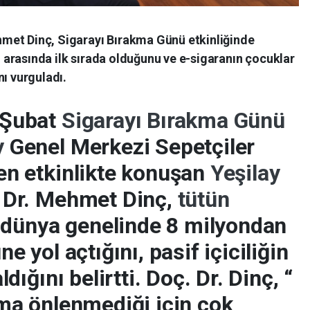
hmet Dinç, Sigarayı Bırakma Günü etkinliğinde
 arasında ilk sırada olduğunu ve e-sigaranın çocuklar
nı vurguladı.
 Şubat
Sigarayı Bırakma Günü
y
Genel Merkezi Sepetçiler
en etkinlikte konuşan
Yeşilay
 Dr. Mehmet Dinç,
tütün
l dünya genelinde 8 milyondan
e yol açtığını, pasif içiciliğin
dığını belirtti. Doç. Dr. Dinç, “
ama önlenmediği için çok