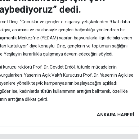
aybediyoruz” dedi.
et Dinç, “Çocuklar ve gençler e-sigarayı yetişkinlerden 9 kat daha
 algısı, aroması ve cazibesiyle gençleri bağımlılığa yönlendiren bir
ışmanlık Merkezi’ne (YEDAM) yapılan başvurularla ilgili de bilgi veren
ıktan kurtuluyor” diye konuştu. Dinç, gençlerin ve toplumun sağlığını
e Yeşilay’ın kararlılıkla çalışmaya devam edeceğini söyledi.
esi kurucu rektörü Prof. Dr. Cevdet Erdöl, tütünle mücadelenin
vurgularken, Yasemin Açık Vakfı Kurucusu Prof. Dr. Yasemin Açık ise
enlere yönelik teşvik kampanyasının başlayacağını açıkladı.
rgüder ise, kadınlarda
tütün
kullanımının arttığını belirterek, özellikle
nın arttığına dikkat çekti.
ANKARA HABERİ