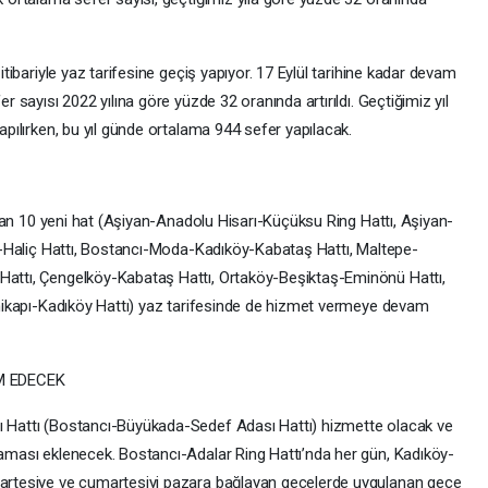
tibariyle yaz tarifesine geçiş yapıyor. 17 Eylül tarihine kadar devam
 sayısı 2022 yılına göre yüzde 32 oranında artırıldı. Geçtiğimiz yıl
apılırken, bu yıl günde ortalama 944 sefer yapılacak.
ılan 10 yeni hat (Aşiyan-Anadolu Hisarı-Küçüksu Ring Hattı, Aşiyan-
ş-Haliç Hattı, Bostancı-Moda-Kadıköy-Kabataş Hattı, Maltepe-
attı, Çengelköy-Kabataş Hattı, Ortaköy-Beşiktaş-Eminönü Hattı,
enikapı-Kadıköy Hattı) yaz tarifesinde de hizmet vermeye devam
M EDECEK
 Hattı (Bostancı-Büyükada-Sedef Adası Hattı) hizmette olacak ve
aması eklenecek. Bostancı-Adalar Ring Hattı’nda her gün, Kadıköy-
artesiye ve cumartesiyi pazara bağlayan gecelerde uygulanan gece