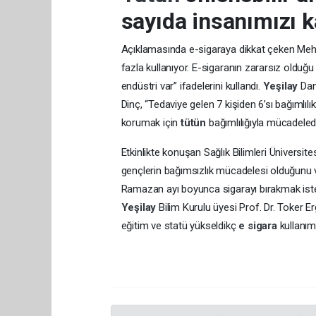
sayıda insanımızı k
Açıklamasında e-sigaraya dikkat çeken Mehm
fazla kullanıyor. E-sigaranın zararsız olduğu
endüstri var” ifadelerini kullandı.
Yeşilay
Dan
Dinç, “Tedaviye gelen 7 kişiden 6’sı bağımlıl
korumak için
tütün
bağımlılığıyla mücadeled
Etkinlikte konuşan Sağlık Bilimleri Üniversit
gençlerin bağımsızlık mücadelesi olduğunu 
Ramazan ayı boyunca sigarayı bırakmak istey
Yeşilay
Bilim Kurulu üyesi Prof. Dr. Toker E
eğitim ve statü yükseldikç
e sigara
kullanımı