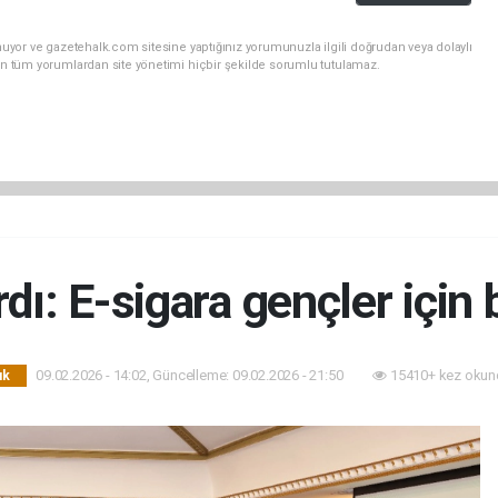
uyor ve gazetehalk.com sitesine yaptığınız yorumunuzla ilgili doğrudan veya dolaylı
an tüm yorumlardan site yönetimi hiçbir şekilde sorumlu tutulamaz.
dı: E-sigara gençler için
09.02.2026 - 14:02, Güncelleme: 09.02.2026 - 21:50
15410+ kez okun
ık