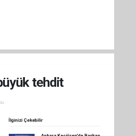
 büyük tehdit
du.
İlginizi Çekebilir
Ankara Keçiören'de Başkan