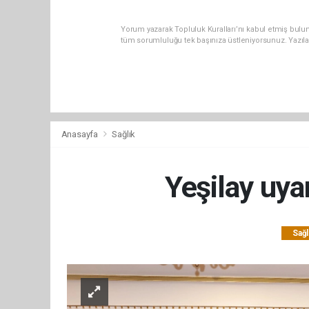
Yorum yazarak Topluluk Kuralları’nı kabul etmiş bulun
tüm sorumluluğu tek başınıza üstleniyorsunuz. Yazıl
Anasayfa
Sağlık
Yeşilay uyar
Sağl