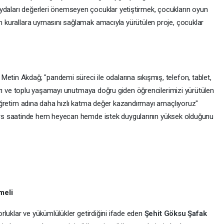
daları değerleri önemseyen çocuklar yetiştirmek, çocukların oyun
m kurallara uymasını sağlamak amacıyla yürütülen proje, çocuklar
Metin Akdağ; "pandemi süreci ile odalarına sıkışmış, telefon, tablet,
ları ve toplu yaşamayı unutmaya doğru giden öğrencilerimizi yürütülen
 öğretim adına daha hızlı katma değer kazandırmayı amaçlıyoruz"
i ders saatinde hem heyecan hemde istek duygularının yüksek olduğunu
meli
rluklar ve yükümlülükler getirdiğini ifade eden
Şehit Göksu Şafak