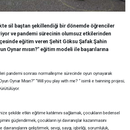
likte sil baştan şekillendiği bir dönemde öğrenciler
iriyor ve pandemi sürecinin olumsuz etkilerinden
lçesinde eğitim veren Şehit Göksu Şafak Şahin
un Oynar mısın?" eğitim modeli ile başarılarına
leri pandemi sonrası normalleşme sürecinde oyun oynayarak
yun Oynar Mısın?” “Will you play with me? “ isimli e twinning projesi;
yürütülüyor.
ize şekilde etkin eğitime katılımını sağlamak, çocukların bedensel
şimini güçlendirmek, çocukların iyi davranışlar kazanmasını
avranışlarını geliştirmek; sevgi, saygı, işbirliği, sorumluluk,