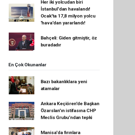
Her iki yolcudan biri
İstanbul'dan havalandı!
Ocak'ta 17,8 milyon yolcu
'hava'dan yararlandı!
Bahçeli: Giden gitmiştir, öz
buradadır
En Çok Okunanlar
Bazı bakanlıklara yeni
atamalar
Ankara Keçiören'de Başkan
Özarslan'ın istifasına CHP
Meclis Grubu’ndan tepki
Manisa'da fırınlara