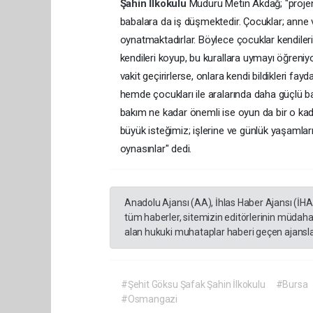
Şahin İlkokulu
Müdürü Metin Akdağ; "projen
babalara da iş düşmektedir. Çocuklar; anne v
oynatmaktadırlar. Böylece çocuklar kendileri
kendileri koyup, bu kurallara uymayı öğreniy
vakit geçirirlerse, onlara kendi bildikleri fayd
hemde çocukları ile aralarında daha güçlü bağ
bakım ne kadar önemli ise oyun da bir o kad
büyük isteğimiz; işlerine ve günlük yaşamları
oynasınlar" dedi.
Anadolu Ajansı (AA), İhlas Haber Ajansı (İH
tüm haberler, sitemizin editörlerinin müdaha
alan hukuki muhataplar haberi geçen ajanslar
#Şehit Göksu Şafak Şahin İlkokulu
#Bursa
#Osmangazi