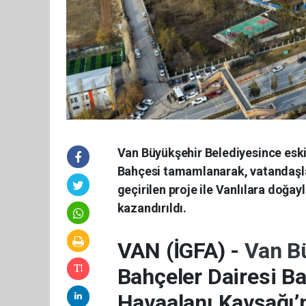
Van Büyükşehir Belediyesince eski 
Bahçesi tamamlanarak, vatandaşla
geçirilen proje ile Vanlılara doğayla
kazandırıldı.
VAN (İGFA) -
Van B
Bahçeler Dairesi Ba
Havaalanı Kavşağı’