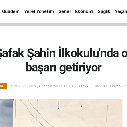
Gündem
Yerel Yönetim
Genel
Ekonomi
Sağlık
Yaşa
afak Şahin İlkokulu'nda o
başarı getiriyor
09.05.2022 - 00:56, Güncelleme: 09.05.2022 - 00:56
20415+ kez okun
im