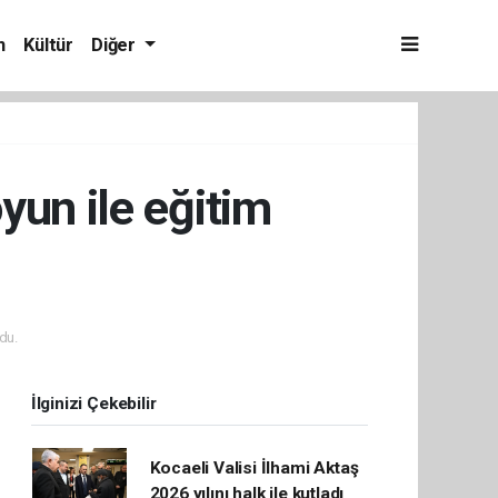
m
Kültür
Diğer
yun ile eğitim
du.
İlginizi Çekebilir
Kocaeli Valisi İlhami Aktaş
2026 yılını halk ile kutladı