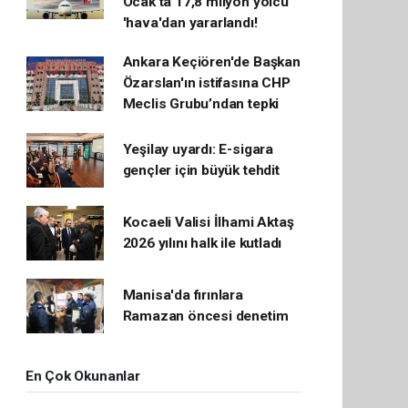
Ocak'ta 17,8 milyon yolcu
'hava'dan yararlandı!
Ankara Keçiören'de Başkan
Özarslan'ın istifasına CHP
Meclis Grubu’ndan tepki
Yeşilay uyardı: E-sigara
gençler için büyük tehdit
Kocaeli Valisi İlhami Aktaş
2026 yılını halk ile kutladı
Manisa'da fırınlara
Ramazan öncesi denetim
En Çok Okunanlar