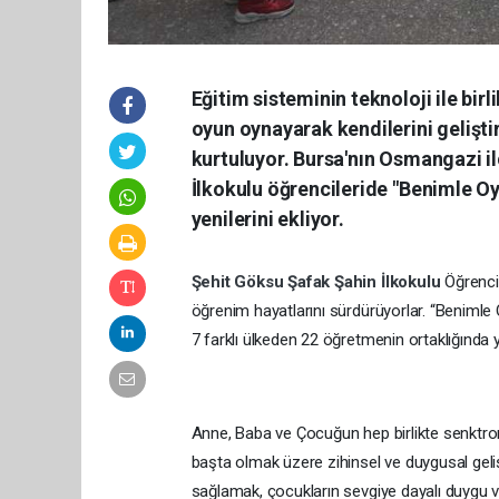
Eğitim sisteminin teknoloji ile bir
oyun oynayarak kendilerini gelişt
kurtuluyor. Bursa'nın Osmangazi i
İlkokulu öğrencileride "Benimle Oy
yenilerini ekliyor.
Şehit Göksu Şafak Şahin İlkokulu
Öğrenci
öğrenim hayatlarını sürdürüyorlar. “Benimle O
7 farklı ülkeden 22 öğretmenin ortaklığında 
Anne, Baba ve Çocuğun hep birlikte senktron
başta olmak üzere zihinsel ve duygusal geli
sağlamak, çocukların sevgiye dayalı duygu ve d