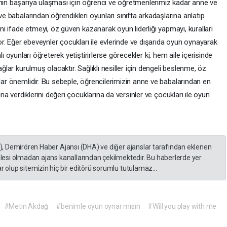
in başarıya ulaşması için öğrenci ve öğretmenlerimiz kadar anne ve
e babalarından öğrendikleri oyunları sınıfta arkadaşlarına anlatıp
ni ifade etmeyi, öz güven kazanarak oyun liderliği yapmayı, kuralları
or. Eğer ebeveynler çocukları ile evlerinde ve dışarıda oyun oynayarak
alı oyunları öğreterek yetiştirirlerse görecekler ki, hem aile içerisinde
lar kurulmuş olacaktır. Sağlıklı nesiller için dengeli beslenme, öz
ar önemlidir. Bu sebeple, öğrencilerimizin anne ve babalarından en
na verdiklerini değeri çocuklarına da versinler ve çocukları ile oyun
A), Demirören Haber Ajansı (DHA) ve diğer ajanslar tarafından eklenen
lesi olmadan ajans kanallarından çekilmektedir. Bu haberlerde yer
 olup sitemizin hiç bir editörü sorumlu tutulamaz...
#Metin Akdağ
#benimle oyun oynar mısın
#Will you play with me