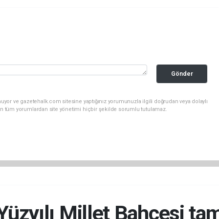
Gönder
uyor ve gazetehalk.com sitesine yaptığınız yorumunuzla ilgili doğrudan veya dolaylı
an tüm yorumlardan site yönetimi hiçbir şekilde sorumlu tutulamaz.
Yüzyılı Millet Bahçesi t