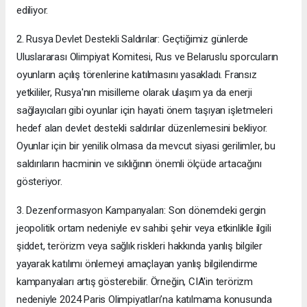
ediliyor.
2. Rusya Devlet Destekli Saldırılar: Geçtiğimiz günlerde
Uluslararası Olimpiyat Komitesi, Rus ve Belaruslu sporcuların
oyunların açılış törenlerine katılmasını yasakladı. Fransız
yetkililer, Rusya'nın misilleme olarak ulaşım ya da enerji
sağlayıcıları gibi oyunlar için hayati önem taşıyan işletmeleri
hedef alan devlet destekli saldırılar düzenlemesini bekliyor.
Oyunlar için bir yenilik olmasa da mevcut siyasi gerilimler, bu
saldırıların hacminin ve sıklığının önemli ölçüde artacağını
gösteriyor.
3. Dezenformasyon Kampanyaları: Son dönemdeki gergin
jeopolitik ortam nedeniyle ev sahibi şehir veya etkinlikle ilgili
şiddet, terörizm veya sağlık riskleri hakkında yanlış bilgiler
yayarak katılımı önlemeyi amaçlayan yanlış bilgilendirme
kampanyaları artış gösterebilir. Örneğin, CIA'in terörizm
nedeniyle 2024 Paris Olimpiyatları’na katılmama konusunda