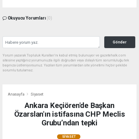
Okuyucu Yorumları
(0)
Gönder
Yorum yazarak Topluluk Kuralları’nı kabul etmiş bulunuyor ve gazetehalk.com
sitesine yaptığınız yorumunuzla ilgili doğrudan veya dolaylı tüm sorumluluğu tek
başınıza üstleniyorsunuz. Yazılan tüm yorumlardan site yönetimi hiçbir şekilde
sorumlu tutulamaz.
Anasayfa
Siyaset
Ankara Keçiören'de Başkan
Özarslan'ın istifasına CHP Meclis
Grubu’ndan tepki
SIYASET