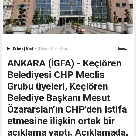
Erkek
|
Kadın
(Haberi Sesli Oku)
ANKARA (İGFA) - Keçiören
Belediyesi CHP Meclis
Grubu üyeleri, Keçiören
Belediye Başkanı Mesut
Özararslan’ın CHP'den istifa
etmesine ilişkin ortak bir
açıklama yaptı. Açıklamada,