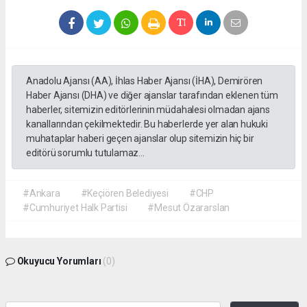
Anadolu Ajansı (AA), İhlas Haber Ajansı (İHA), Demirören
Haber Ajansı (DHA) ve diğer ajanslar tarafından eklenen tüm
haberler, sitemizin editörlerinin müdahalesi olmadan ajans
kanallarından çekilmektedir. Bu haberlerde yer alan hukuki
muhataplar haberi geçen ajanslar olup sitemizin hiç bir
editörü sorumlu tutulamaz...
#Ankara
#Keçiören Belediyesi
#CHP
#Cumhuriyet Halk Partisi
#Mesut Özararslan
Okuyucu Yorumları
(0)