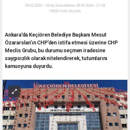
09.02.2026 - 18:44, Güncelleme: 09.02.2026 - 21:54
15602+ kez okundu.
Ankara'da Keçiören Belediye Başkanı Mesut
Özararslan’ın CHP’den istifa etmesi üzerine CHP
Meclis Grubu, bu durumu seçmen iradesine
saygısızlık olarak nitelendirerek, tutumlarını
kamuoyuna duyurdu.