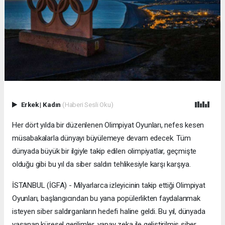
Erkek
|
Kadın
(Haberi Sesli Oku)
Her dört yılda bir düzenlenen Olimpiyat Oyunları, nefes kesen
müsabakalarla dünyayı büyülemeye devam edecek. Tüm
dünyada büyük bir ilgiyle takip edilen olimpiyatlar, geçmişte
olduğu gibi bu yıl da siber saldırı tehlikesiyle karşı karşıya.
İSTANBUL (İGFA) - Milyarlarca izleyicinin takip ettiği Olimpiyat
Oyunları, başlangıcından bu yana popülerlikten faydalanmak
isteyen siber saldırganların hedefi haline geldi. Bu yıl, dünyada
yaşanan küresel gerilimler, yapay zeka ile geliştirilmiş siber