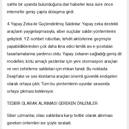
sahte bir uyarıda bulunduğuna dair haberler kısa süre önce
internette geniş çapta dolaşıma girdi.
4. Yapay Zeka ile Güçlendirilmiş Saldırılar: Yapay zeka destekli
araçların yaygınlaşmasıyla, siber suçlular saldırı yöntemlerini
geliştirdi. YZ-sohbet robotları, tehdit aktörlerine geçmişte
yapabildiklerinden çok daha ikna edici kimlik avı e-postaları
tasarlamalarına yardımcı oldu. Yapay zekanın sağladığı geniş dil
modelleri, kötü amaçlı yazılımlar için yeni otomasyon araçları
ve veri zehirleme saldırıları için imkan tanıdı. Bu noktada
Deepfake ve ses klonlama araçları önemli güvenlik endişeleri
olarak ortaya çıktı. Tüm bu yöntemlerin oyunlar sırasında
ortaya çıkması bekleniyor.
TEDBİR OLARAK ALINMASI GEREKEN ÖNLEMLER
Siber uzmanlar, olası saldırılara karşı tedbir olarak alınması
gereken önlemleri ise şöyle sıraladı.