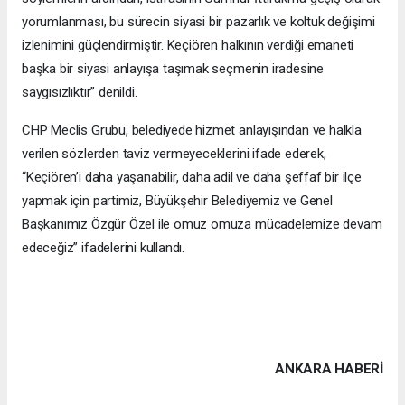
yorumlanması, bu sürecin siyasi bir pazarlık ve koltuk değişimi
izlenimini güçlendirmiştir. Keçiören halkının verdiği emaneti
başka bir siyasi anlayışa taşımak seçmenin iradesine
saygısızlıktır” denildi.
CHP Meclis Grubu, belediyede hizmet anlayışından ve halkla
verilen sözlerden taviz vermeyeceklerini ifade ederek,
“Keçiören’i daha yaşanabilir, daha adil ve daha şeffaf bir ilçe
yapmak için partimiz, Büyükşehir Belediyemiz ve Genel
Başkanımız Özgür Özel ile omuz omuza mücadelemize devam
edeceğiz” ifadelerini kullandı.
ANKARA HABERİ