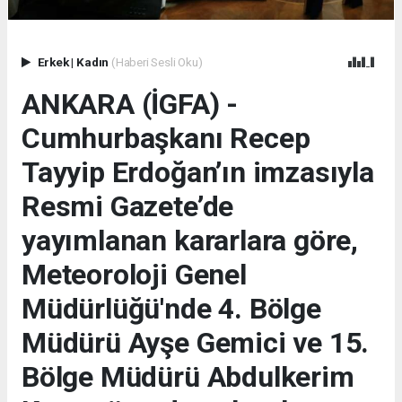
Erkek
|
Kadın
(Haberi Sesli Oku)
ANKARA (İGFA) -
Cumhurbaşkanı Recep
Tayyip Erdoğan’ın imzasıyla
Resmi Gazete’de
yayımlanan kararlara göre,
Meteoroloji Genel
Müdürlüğü'nde 4. Bölge
Müdürü Ayşe Gemici ve 15.
Bölge Müdürü Abdulkerim