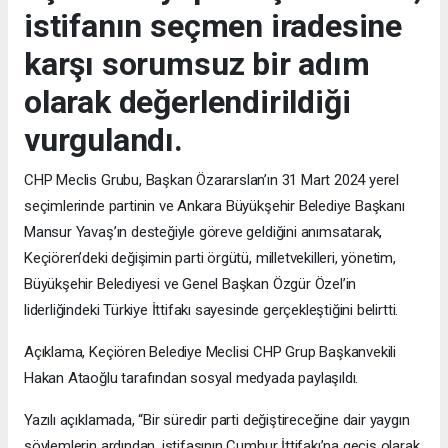
istifanın seçmen iradesine
karşı sorumsuz bir adım
olarak değerlendirildiği
vurgulandı.
CHP Meclis Grubu, Başkan Özararslan’ın 31 Mart 2024 yerel
seçimlerinde partinin ve Ankara Büyükşehir Belediye Başkanı
Mansur Yavaş’ın desteğiyle göreve geldiğini anımsatarak,
Keçiören’deki değişimin parti örgütü, milletvekilleri, yönetim,
Büyükşehir Belediyesi ve Genel Başkan Özgür Özel’in
liderliğindeki Türkiye İttifakı sayesinde gerçekleştiğini belirtti.
Açıklama, Keçiören Belediye Meclisi CHP Grup Başkanvekili
Hakan Ataoğlu tarafından sosyal medyada paylaşıldı.
Yazılı açıklamada, “Bir süredir parti değiştireceğine dair yaygın
söylemlerin ardından, istifasının Cumhur İttifakı’na geçiş olarak