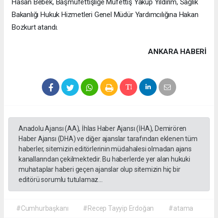
Hasan Bebek, Başmüfettişliğe Müfettiş Yakup Yıldırım, Sağlık
Bakanlığı Hukuk Hizmetleri Genel Müdür Yardımcılığına Hakan
Bozkurt atandı.
ANKARA HABERİ
Anadolu Ajansı (AA), İhlas Haber Ajansı (İHA), Demirören
Haber Ajansı (DHA) ve diğer ajanslar tarafından eklenen tüm
haberler, sitemizin editörlerinin müdahalesi olmadan ajans
kanallarından çekilmektedir. Bu haberlerde yer alan hukuki
muhataplar haberi geçen ajanslar olup sitemizin hiç bir
editörü sorumlu tutulamaz...
#Cumhurbaşkanı
#Recep Tayyip Erdoğan
#atama