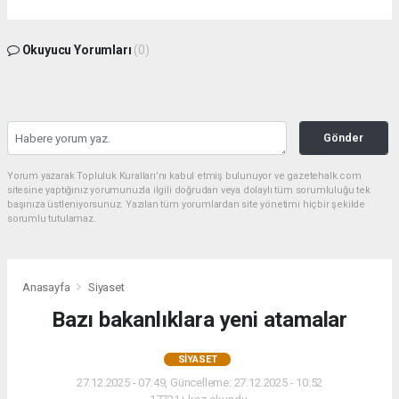
Okuyucu Yorumları
(0)
Gönder
Yorum yazarak Topluluk Kuralları’nı kabul etmiş bulunuyor ve gazetehalk.com
sitesine yaptığınız yorumunuzla ilgili doğrudan veya dolaylı tüm sorumluluğu tek
başınıza üstleniyorsunuz. Yazılan tüm yorumlardan site yönetimi hiçbir şekilde
sorumlu tutulamaz.
Anasayfa
Siyaset
Bazı bakanlıklara yeni atamalar
SIYASET
27.12.2025 - 07:49, Güncelleme: 27.12.2025 - 10:52