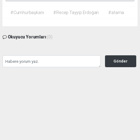
#Cumhurbaşkanı
#Recep Tayyip Erdoğan
#atama
Okuyucu Yorumları
(0)
Gönder
Yorum yazarak Topluluk Kuralları’nı kabul etmiş bulunuyor ve gazetehalk.com
sitesine yaptığınız yorumunuzla ilgili doğrudan veya dolaylı tüm sorumluluğu tek
başınıza üstleniyorsunuz. Yazılan tüm yorumlardan site yönetimi hiçbir şekilde
sorumlu tutulamaz.
haber paketi
haber scripti
haber yazılımı
Tüm hakları saklı tutulmaktadır.Copyright 2026©