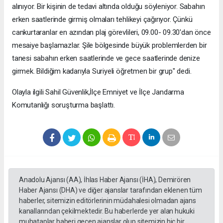
alınıyor. Bir kişinin de tedavi altında olduğu söyleniyor. Sabahın
erken saatlerinde girmiş olmaları tehlikeyi çağırıyor. Çünkü
cankurtaranlar en azından plaj görevlileri, 09.00- 09.30'dan önce
mesaiye başlamazlar. Şile bölgesinde büyük problemlerden bir
tanesi sabahın erken saatlerinde ve gece saatlerinde denize
girmek. Bildiğim kadarıyla Suriyeli öğretmen bir grup" dedi.
Olayla ilgili Sahil Güvenlik,İlçe Emniyet ve İlçe Jandarma
Komutanlığı soruşturma başlattı.
Anadolu Ajansı (AA), İhlas Haber Ajansı (İHA), Demirören
Haber Ajansı (DHA) ve diğer ajanslar tarafından eklenen tüm
haberler, sitemizin editörlerinin müdahalesi olmadan ajans
kanallarından çekilmektedir. Bu haberlerde yer alan hukuki
muhataplar haberi geçen ajanslar olup sitemizin hiç bir