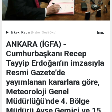
Erkek
|
Kadın
(Haberi Sesli Oku)
ANKARA (İGFA) -
Cumhurbaşkanı Recep
Tayyip Erdoğan’ın imzasıyla
Resmi Gazete’de
yayımlanan kararlara göre,
Meteoroloji Genel
Müdürlüğü'nde 4. Bölge
Müdürü Ayşe Gemici ve 15.