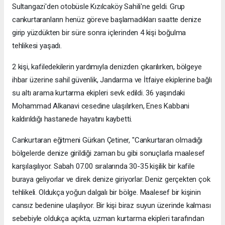
Sultangazi'den otobüsle Kızılcaköy Sahili'ne geldi. Grup
cankurtaranların henüz göreve başlamadıkları saatte denize
girip yüzdükten bir süre sonra içlerinden 4 kişi boğulma
tehlikesi yaşadı.
2 kişi, kafiledekilerin yardımıyla denizden çıkarılırken, bölgeye
ihbar üzerine sahil güvenlik, Jandarma ve İtfaiye ekiplerine bağlı
su altı arama kurtarma ekipleri sevk edildi. 36 yaşındaki
Mohammad Alkanavi cesedine ulaşılırken, Enes Kabbani
kaldırıldığı hastanede hayatını kaybetti.
Cankurtaran eğitmeni Gürkan Çetiner, "Cankurtaran olmadığı
bölgelerde denize girildiği zaman bu gibi sonuçlarla maalesef
karşılaşılıyor. Sabah 07.00 sıralarında 30-35 kişilik bir kafile
buraya geliyorlar ve direk denize giriyorlar. Deniz gerçekten çok
tehlikeli. Oldukça yoğun dalgalı bir bölge. Maalesef bir kişinin
cansız bedenine ulaşılıyor. Bir kişi biraz suyun üzerinde kalması
sebebiyle oldukça açıkta, uzman kurtarma ekipleri tarafından