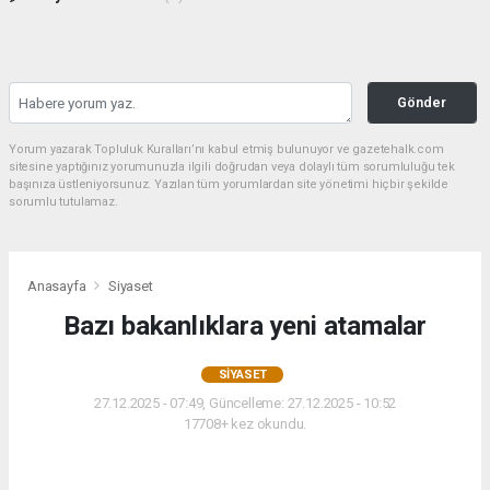
Gönder
Yorum yazarak Topluluk Kuralları’nı kabul etmiş bulunuyor ve gazetehalk.com
sitesine yaptığınız yorumunuzla ilgili doğrudan veya dolaylı tüm sorumluluğu tek
başınıza üstleniyorsunuz. Yazılan tüm yorumlardan site yönetimi hiçbir şekilde
sorumlu tutulamaz.
Anasayfa
Siyaset
Bazı bakanlıklara yeni atamalar
SIYASET
27.12.2025 - 07:49, Güncelleme: 27.12.2025 - 10:52
17708+ kez okundu.