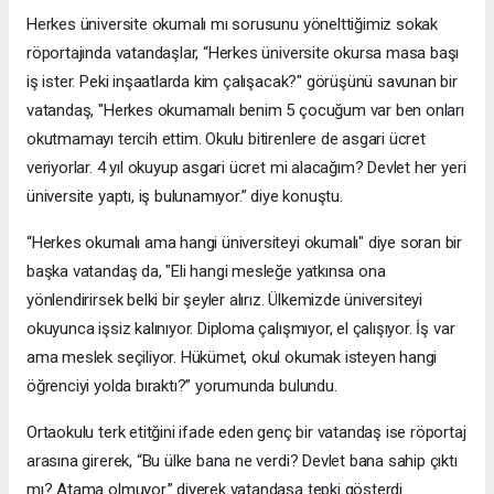
Herkes üniversite okumalı mı sorusunu yönelttiğimiz sokak
röportajında vatandaşlar, “Herkes üniversite okursa masa başı
iş ister. Peki inşaatlarda kim çalışacak?" görüşünü savunan bir
vatandaş, "Herkes okumamalı benim 5 çocuğum var ben onları
okutmamayı tercih ettim. Okulu bitirenlere de asgari ücret
veriyorlar. 4 yıl okuyup asgari ücret mi alacağım? Devlet her yeri
üniversite yaptı, iş bulunamıyor.” diye konuştu.
“Herkes okumalı ama hangi üniversiteyi okumalı" diye soran bir
başka vatandaş da, "Eli hangi mesleğe yatkınsa ona
yönlendirirsek belki bir şeyler alırız. Ülkemizde üniversiteyi
okuyunca işsiz kalınıyor. Diploma çalışmıyor, el çalışıyor. İş var
ama meslek seçiliyor. Hükümet, okul okumak isteyen hangi
öğrenciyi yolda bıraktı?” yorumunda bulundu.
Ortaokulu terk etitğini ifade eden genç bir vatandaş ise röportaj
arasına girerek, “Bu ülke bana ne verdi? Devlet bana sahip çıktı
mı? Atama olmuyor.” diyerek vatandaşa tepki gösterdi.