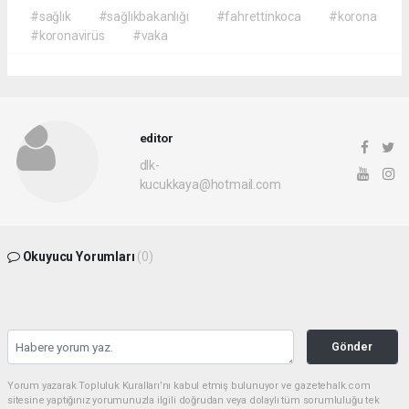
#sağlık
#sağlıkbakanlığı
#fahrettinkoca
#korona
#koronavirüs
#vaka
editor
dlk-
kucukkaya@hotmail.com
Okuyucu Yorumları
(0)
Gönder
Yorum yazarak Topluluk Kuralları’nı kabul etmiş bulunuyor ve gazetehalk.com
sitesine yaptığınız yorumunuzla ilgili doğrudan veya dolaylı tüm sorumluluğu tek