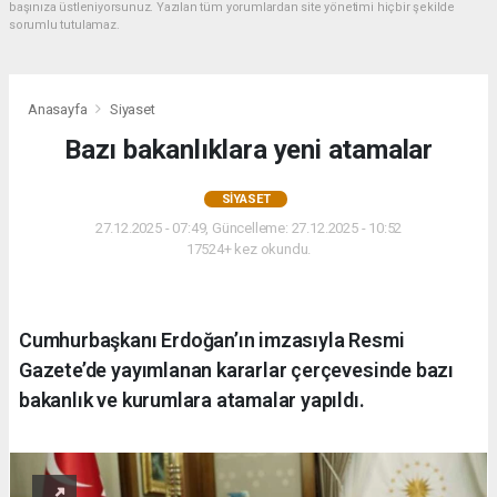
başınıza üstleniyorsunuz. Yazılan tüm yorumlardan site yönetimi hiçbir şekilde
sorumlu tutulamaz.
Anasayfa
Siyaset
Bazı bakanlıklara yeni atamalar
SIYASET
27.12.2025 - 07:49, Güncelleme: 27.12.2025 - 10:52
17524+ kez okundu.
Cumhurbaşkanı Erdoğan’ın imzasıyla Resmi
Gazete’de yayımlanan kararlar çerçevesinde bazı
bakanlık ve kurumlara atamalar yapıldı.