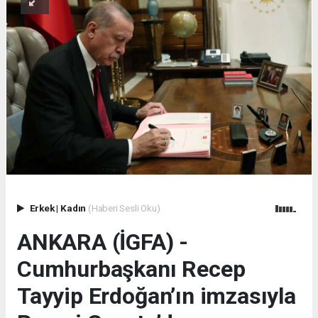
Erkek
|
Kadın
(Haberi Sesli Oku)
ANKARA (İGFA) -
Cumhurbaşkanı Recep
Tayyip Erdoğan’ın imzasıyla