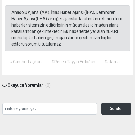
Anadolu Ajansı (AA), İhlas Haber Ajansı (İHA), Demirören
Haber Ajansı (DHA) ve diğer ajanslar tarafından eklenen tüm
haberler, sitemizin editörlerinin müdahalesi olmadan ajans
kanallarından çekilmektedir. Bu haberlerde yer alan hukuki
muhataplar haberi geçen ajanslar olup sitemizin hiç bir
editörü sorumlu tutulamaz...
#Cumhurbaşkanı
#Recep Tayyip Erdoğan
#atama
Okuyucu Yorumları
(0)
Gönder
Yorum yazarak Topluluk Kuralları’nı kabul etmiş bulunuyor ve gazetehalk.com
sitesine yaptığınız yorumunuzla ilgili doğrudan veya dolaylı tüm sorumluluğu tek
başınıza üstleniyorsunuz. Yazılan tüm yorumlardan site yönetimi hiçbir şekilde