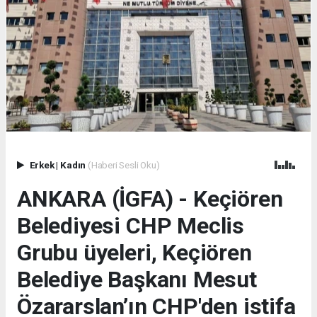
Erkek
|
Kadın
(Haberi Sesli Oku)
ANKARA (İGFA) - Keçiören
Belediyesi CHP Meclis
Grubu üyeleri, Keçiören
Belediye Başkanı Mesut
Özararslan’ın CHP'den istifa