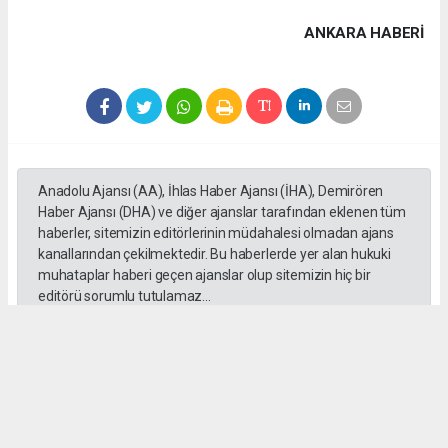
ANKARA HABERİ
Anadolu Ajansı (AA), İhlas Haber Ajansı (İHA), Demirören
Haber Ajansı (DHA) ve diğer ajanslar tarafından eklenen tüm
haberler, sitemizin editörlerinin müdahalesi olmadan ajans
kanallarından çekilmektedir. Bu haberlerde yer alan hukuki
muhataplar haberi geçen ajanslar olup sitemizin hiç bir
editörü sorumlu tutulamaz...
#Ankara
#Keçiören Belediyesi
#CHP
#Cumhuriyet Halk Partisi
#Mesut Özararslan