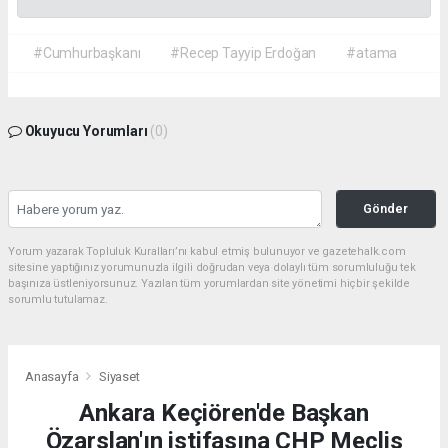
#Cumhurbaşkanı
#Recep Tayyip Erdoğan
#atama
Okuyucu Yorumları
(0)
Gönder
Yorum yazarak Topluluk Kuralları’nı kabul etmiş bulunuyor ve gazetehalk.com
sitesine yaptığınız yorumunuzla ilgili doğrudan veya dolaylı tüm sorumluluğu tek
başınıza üstleniyorsunuz. Yazılan tüm yorumlardan site yönetimi hiçbir şekilde
sorumlu tutulamaz.
Anasayfa
Siyaset
Ankara Keçiören'de Başkan
Özarslan'ın istifasına CHP Meclis