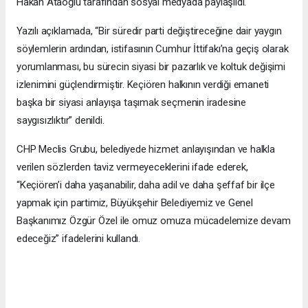
Hakan Ataoğlu tarafından sosyal medyada paylaşıldı.
Yazılı açıklamada, “Bir süredir parti değiştireceğine dair yaygın
söylemlerin ardından, istifasının Cumhur İttifakı’na geçiş olarak
yorumlanması, bu sürecin siyasi bir pazarlık ve koltuk değişimi
izlenimini güçlendirmiştir. Keçiören halkının verdiği emaneti
başka bir siyasi anlayışa taşımak seçmenin iradesine
saygısızlıktır” denildi.
CHP Meclis Grubu, belediyede hizmet anlayışından ve halkla
verilen sözlerden taviz vermeyeceklerini ifade ederek,
“Keçiören’i daha yaşanabilir, daha adil ve daha şeffaf bir ilçe
yapmak için partimiz, Büyükşehir Belediyemiz ve Genel
Başkanımız Özgür Özel ile omuz omuza mücadelemize devam
edeceğiz” ifadelerini kullandı.