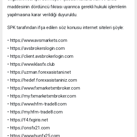
maddesinin dördüncü fıkrası uyarınca gerekli hukuki işlemlerin
yapılmasına karar verildiği duyuruldu.
SPK tarafından ifşa edilen söz konusu internet siteleri şöyle:
• https://www.avsmarkets.com
• https://avsbrokerslogin.com
• https://client.avsbrokerlogin.com
• https://www.klasfx.club
• https://uzman.forexasistani.net
• https://hedef.forexasistaniniz.com
• https://www.fxmarketxmbroker.com
• https://my.fxmarketxmbroker.com
• https://www.hfm-trade8.com
• https://my.hfm-trade8.com
• https://f4.fxgiris.net
• https://onsfx21.com
• https://www.hunfx25.com