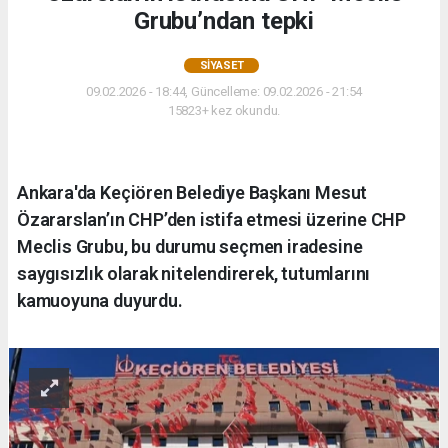
Grubu’ndan tepki
SIYASET
09.02.2026 - 18:44, Güncelleme: 09.02.2026 - 21:54
15823+ kez okundu.
Ankara'da Keçiören Belediye Başkanı Mesut
Özararslan’ın CHP’den istifa etmesi üzerine CHP
Meclis Grubu, bu durumu seçmen iradesine
saygısızlık olarak nitelendirerek, tutumlarını
kamuoyuna duyurdu.