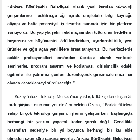
“
Ankara Büyükşehir Belediyesi olarak yeni kurulan teknoloji
girişimlerine, TechBridge ağı içinde erişilebilir bilgi kaynağı,
altyapı ve hatta potansiyel iş fırsatları sunmak için bir platform
sunuyoruz. Bu yapıyla şehir refahı açısından tutturulan hedeflerin
başarısını ve büyümesini ödüllendirirken, uyarlanabilirlik, yeni
ürünler ve çığır açan yeniliklere fırsat tanıyoruz. Bu
merkezlerde
sektör profesyonelleri tarafından ücretsiz olarak verilecek
seminerler, program tasarımı ve kodlaması, girişimcilik odaklı
eğitimler ile yatırımcı günleri düzenleyerek girişimcilerimizi her
alanda desteklemeyi sürdüreceğiz.”
Kuzey Yıldızı Teknoloji Merkezi’nde yaklaşık 80 kişiden oluşan 35
farklı girişimci grubunun yer aldığını belirten Özcan,
“Parlak fikirlere
sahip birçok teknoloji girişimi, işlerini geliştirirken, başlangıçta
herhangi bir yatırım yapacak kadar şanslı değil. Genellikle
masrafları nedeniyle bir yıl boyunca herhangi bir kar elde
etmeden uzun süre dayanamıyorlar. Ankara Büyükşehir Belediyesi