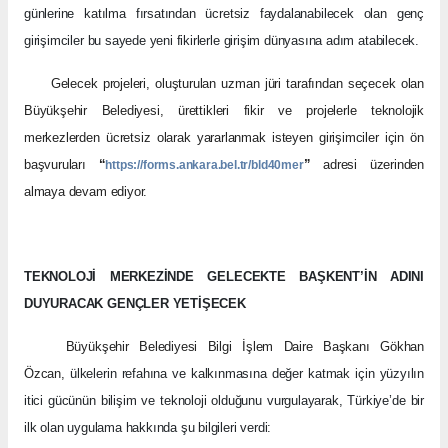
günlerine katılma fırsatından ücretsiz faydalanabilecek olan genç
girişimciler bu sayede yeni fikirlerle girişim dünyasına adım atabilecek.
Gelecek projeleri, oluşturulan uzman jüri tarafından seçecek olan
Büyükşehir Belediyesi, ürettikleri fikir ve projelerle teknolojik
merkezlerden ücretsiz olarak yararlanmak isteyen girişimciler için ön
başvuruları
“
”
adresi üzerinden
https://forms.ankara.bel.tr/bld40mer
almaya devam ediyor.
TEKNOLOJİ MERKEZİNDE GELECEKTE BAŞKENT’İN ADINI
DUYURACAK GENÇLER YETİŞECEK
Büyükşehir Belediyesi Bilgi İşlem Daire Başkanı Gökhan
Özcan,
ülkelerin refahına ve kalkınmasına değer katmak için yüzyılın
itici gücünün bilişim ve teknoloji olduğunu vurgulayarak, Türkiye’de bir
ilk olan uygulama hakkında şu bilgileri verdi: