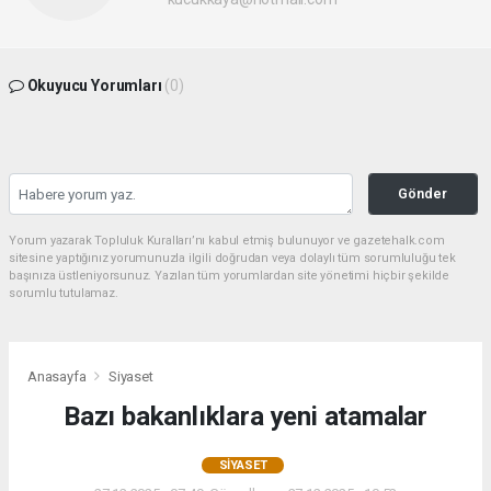
Okuyucu Yorumları
(0)
Gönder
Yorum yazarak Topluluk Kuralları’nı kabul etmiş bulunuyor ve gazetehalk.com
sitesine yaptığınız yorumunuzla ilgili doğrudan veya dolaylı tüm sorumluluğu tek
başınıza üstleniyorsunuz. Yazılan tüm yorumlardan site yönetimi hiçbir şekilde
sorumlu tutulamaz.
Anasayfa
Siyaset
Bazı bakanlıklara yeni atamalar
SIYASET