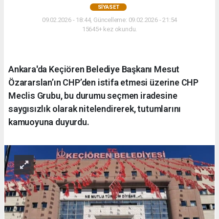
SIYASET
09.02.2026 - 18:44, Güncelleme: 09.02.2026 - 21:54
15645+ kez okundu.
Ankara'da Keçiören Belediye Başkanı Mesut
Özararslan’ın CHP’den istifa etmesi üzerine CHP
Meclis Grubu, bu durumu seçmen iradesine
saygısızlık olarak nitelendirerek, tutumlarını
kamuoyuna duyurdu.