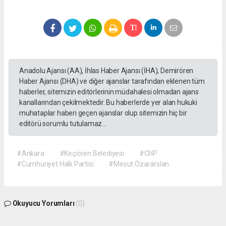
Anadolu Ajansı (AA), İhlas Haber Ajansı (İHA), Demirören
Haber Ajansı (DHA) ve diğer ajanslar tarafından eklenen tüm
haberler, sitemizin editörlerinin müdahalesi olmadan ajans
kanallarından çekilmektedir. Bu haberlerde yer alan hukuki
muhataplar haberi geçen ajanslar olup sitemizin hiç bir
editörü sorumlu tutulamaz...
#Ankara
#Keçiören Belediyesi
#CHP
#Cumhuriyet Halk Partisi
#Mesut Özararslan
Okuyucu Yorumları
(0)