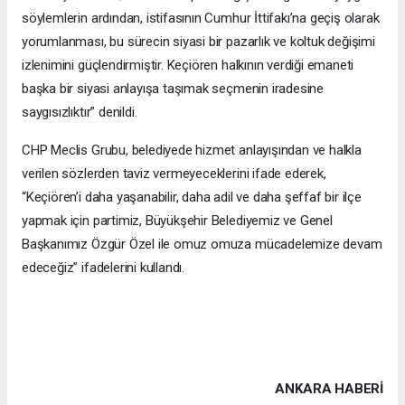
söylemlerin ardından, istifasının Cumhur İttifakı’na geçiş olarak
yorumlanması, bu sürecin siyasi bir pazarlık ve koltuk değişimi
izlenimini güçlendirmiştir. Keçiören halkının verdiği emaneti
başka bir siyasi anlayışa taşımak seçmenin iradesine
saygısızlıktır” denildi.
CHP Meclis Grubu, belediyede hizmet anlayışından ve halkla
verilen sözlerden taviz vermeyeceklerini ifade ederek,
“Keçiören’i daha yaşanabilir, daha adil ve daha şeffaf bir ilçe
yapmak için partimiz, Büyükşehir Belediyemiz ve Genel
Başkanımız Özgür Özel ile omuz omuza mücadelemize devam
edeceğiz” ifadelerini kullandı.
ANKARA HABERİ