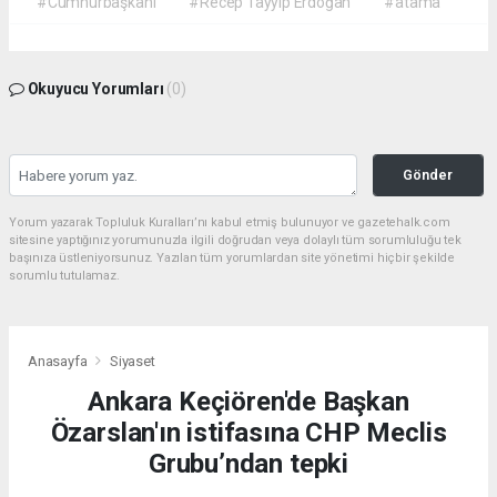
#Cumhurbaşkanı
#Recep Tayyip Erdoğan
#atama
Okuyucu Yorumları
(0)
Gönder
Yorum yazarak Topluluk Kuralları’nı kabul etmiş bulunuyor ve gazetehalk.com
sitesine yaptığınız yorumunuzla ilgili doğrudan veya dolaylı tüm sorumluluğu tek
başınıza üstleniyorsunuz. Yazılan tüm yorumlardan site yönetimi hiçbir şekilde
sorumlu tutulamaz.
Anasayfa
Siyaset
Ankara Keçiören'de Başkan
Özarslan'ın istifasına CHP Meclis
Grubu’ndan tepki