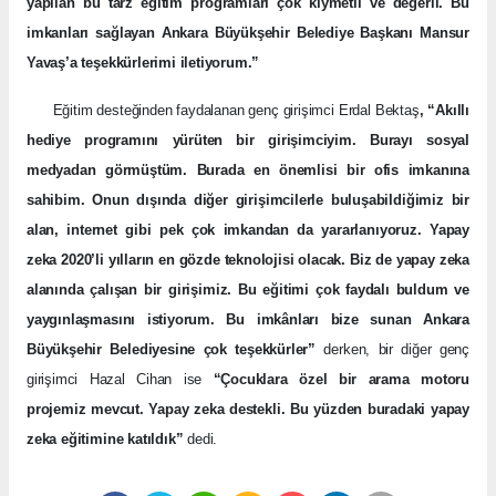
yapılan bu tarz eğitim programları çok kıymetli ve değerli. Bu
imkanları sağlayan Ankara Büyükşehir Belediye Başkanı Mansur
Yavaş’a teşekkürlerimi iletiyorum.”
Eğitim desteğinden faydalanan genç girişimci Erdal Bektaş
, “Akıllı
hediye programını yürüten bir girişimciyim. Burayı sosyal
medyadan görmüştüm. Burada en önemlisi bir ofis imkanına
sahibim. Onun dışında diğer girişimcilerle buluşabildiğimiz bir
alan, internet gibi pek çok imkandan da yararlanıyoruz. Yapay
zeka 2020’li yılların en gözde teknolojisi olacak. Biz de yapay zeka
alanında çalışan bir girişimiz. Bu eğitimi çok faydalı buldum ve
yaygınlaşmasını istiyorum. Bu imkânları bize sunan Ankara
Büyükşehir Belediyesine çok teşekkürler”
derken, bir diğer genç
girişimci Hazal Cihan ise
“Çocuklara özel bir arama motoru
projemiz mevcut. Yapay zeka destekli. Bu yüzden buradaki yapay
zeka eğitimine katıldık”
dedi.