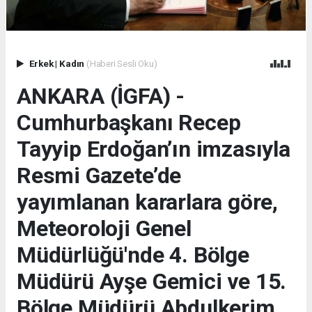
Erkek
|
Kadın
(Haberi Sesli Oku)
ANKARA (İGFA) -
Cumhurbaşkanı Recep
Tayyip Erdoğan’ın imzasıyla
Resmi Gazete’de
yayımlanan kararlara göre,
Meteoroloji Genel
Müdürlüğü'nde 4. Bölge
Müdürü Ayşe Gemici ve 15.
Bölge Müdürü Abdulkerim