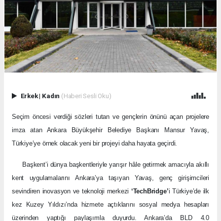
Erkek
|
Kadın
(Haberi Sesli Oku)
Seçim öncesi verdiği sözleri tutan ve gençlerin önünü açan projelere
imza atan Ankara Büyükşehir Belediye Başkanı Mansur Yavaş,
Türkiye’ye örnek olacak yeni bir projeyi daha hayata geçirdi.
Başkent’i dünya başkentleriyle yarışır hâle getirmek amacıyla akıllı
kent uygulamalarını Ankara’ya taşıyan Yavaş, genç girişimcileri
sevindiren inovasyon ve teknoloji merkezi
‘TechBridge’
i Türkiye’de ilk
kez Kuzey Yıldızı’nda hizmete açtıklarını sosyal medya hesapları
üzerinden yaptığı paylaşımla duyurdu. Ankara’da BLD 4.0