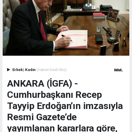
Erkek
|
Kadın
(Haberi Sesli Oku)
ANKARA (İGFA) -
Cumhurbaşkanı Recep
Tayyip Erdoğan’ın imzasıyla
Resmi Gazete’de
yayımlanan kararlara göre,