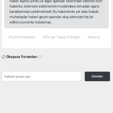
Haber Ajansı (DHA) ve diğer ajanslar tarafından eklenen tüm
haberler, sitemizin editörlerinin müdahalesi olmadan ajans
kanallarından çekilmektedir. Bu haberlerde yer alan hukuki
muhataplar haberi geçen ajanslar olup sitemizin hiç bir
editörü sorumlu tutulamaz...
#Cumhurbaşkanı
#Recep Tayyip Erdoğan
#atama
Okuyucu Yorumları
(0)
Gönder
Yorum yazarak Topluluk Kuralları’nı kabul etmiş bulunuyor ve gazetehalk.com
sitesine yaptığınız yorumunuzla ilgili doğrudan veya dolaylı tüm sorumluluğu tek
başınıza üstleniyorsunuz. Yazılan tüm yorumlardan site yönetimi hiçbir şekilde
sorumlu tutulamaz.