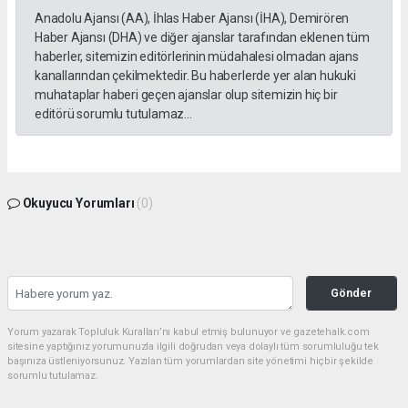
Anadolu Ajansı (AA), İhlas Haber Ajansı (İHA), Demirören
Haber Ajansı (DHA) ve diğer ajanslar tarafından eklenen tüm
haberler, sitemizin editörlerinin müdahalesi olmadan ajans
kanallarından çekilmektedir. Bu haberlerde yer alan hukuki
muhataplar haberi geçen ajanslar olup sitemizin hiç bir
editörü sorumlu tutulamaz...
Okuyucu Yorumları
(0)
Gönder
Yorum yazarak Topluluk Kuralları’nı kabul etmiş bulunuyor ve gazetehalk.com
sitesine yaptığınız yorumunuzla ilgili doğrudan veya dolaylı tüm sorumluluğu tek
başınıza üstleniyorsunuz. Yazılan tüm yorumlardan site yönetimi hiçbir şekilde
sorumlu tutulamaz.