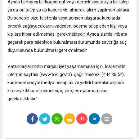
Ayrıca herhangi bir kooperatif veya dernek vasıtasıyla bir talep
ya da ön talep ya da kapora vb. alınarak işlem yapılmamaktadır.
Bu sebeple size telefonla veya şahsen ulaşarak kuralarda
öncelik sağlayacaklarını vadeden, ödeme talep eden kişi veya
kişilere itibar edilmemesi gerekmektedir. Ayrıca sizinle irtibata
geçerek para talebinde bulunulması durumunda savcılığa suç
duyurusunda bulunulması gerekmektedir.
Vatandaşlarımızın mağduriyet yaşamamaları için, İdaremizin
internet sayfası (www.toki.gov.tr), çağrı merkezi (444 86 54),
kurumsal sosyal medya hesapları ve yetkili bankalar dışında
kimseye itibar etmemeleri, iş ve işlem yapmamaları
gerekmektedir."