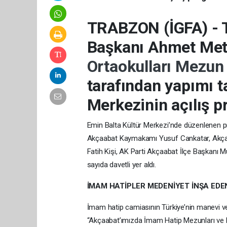
TRABZON (İGFA) - 
Başkanı Ahmet Met
Ortaokulları Mezun
tarafından yapımı 
Merkezinin açılış p
Emin Balta Kültür Merkezi’nde düzenlenen p
Akçaabat Kaymakamı Yusuf Cankatar, Akçaa
Fatih Kişi, AK Parti Akçaabat İlçe Başkan
sayıda davetli yer aldı.
İMAM HATİPLER MEDENİYET İNŞA EDEN
İmam hatip camiasının Türkiye’nin manevi v
“Akçaabat’ımızda İmam Hatip Mezunları ve M