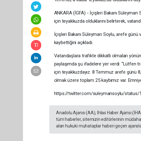
ANKARA (İGFA) - İçişleri Bakanı Süleyman S
için teyakkuzda olduklarını belirterek, vata
İçişleri Bakanı Süleyman Soylu, arefe günü v
kaybettiğini açıkladı.
Vatandaşlara trafikte dikkatli olmaları yö
paylaşımda şu ifadelere yer verdi: “Lütfen t
için teyakkuzdayız. 8 Temmuz arefe günü 
olmak üzere toplam 25 kaybımız var. Emniye
https://twitter.com/suleymansoylu/statu
Anadolu Ajansı (AA), İhlas Haber Ajansı (İH
tüm haberler, sitemizin editörlerinin müdaha
alan hukuki muhataplar haberi geçen ajanslar