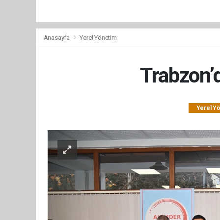
Anasayfa
Yerel Yönetim
Trabzon’d
Yerel Y