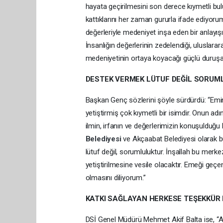
hayata geçirilmesini son derece kıymetli bu
kattıklarını her zaman gururla ifade ediyorum.
değerleriyle medeniyet inşa eden bir anlayış
İnsanlığın değerlerinin zedelendiği, uluslara
medeniyetinin ortaya koyacağı güçlü duruşa 
DESTEK VERMEK LÜTUF DEĞİL SORUM
Başkan Genç sözlerini şöyle sürdürdü: “Emin
yetiştirmiş çok kıymetli bir isimdir. Onun ad
ilmin, irfanın ve değerlerimizin konuşulduğu
Belediyesi
ve Akçaabat Belediyesi olarak bu
lütuf değil, sorumluluktur. İnşallah bu merke
yetiştirilmesine vesile olacaktır. Emeği geçe
olmasını diliyorum.”
KATKI SAĞLAYAN HERKESE TEŞEKKÜR
DSİ Genel Müdürü Mehmet Akif Balta ise, “A