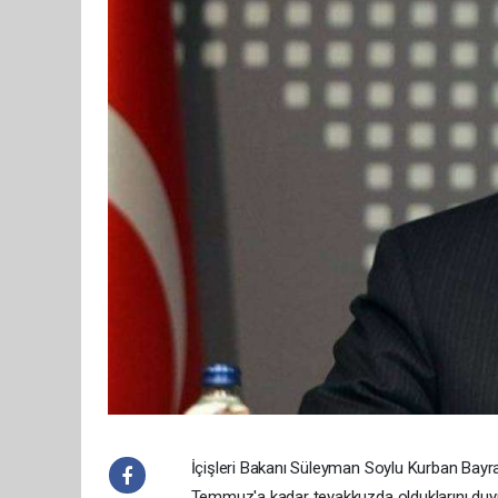
İçişleri Bakanı Süleyman Soylu Kurban Bayram
Temmuz'a kadar teyakkuzda olduklarını duy