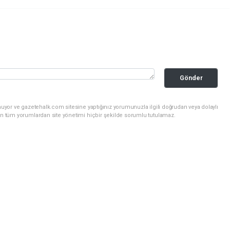
Gönder
uyor ve gazetehalk.com sitesine yaptığınız yorumunuzla ilgili doğrudan veya dolaylı
an tüm yorumlardan site yönetimi hiçbir şekilde sorumlu tutulamaz.