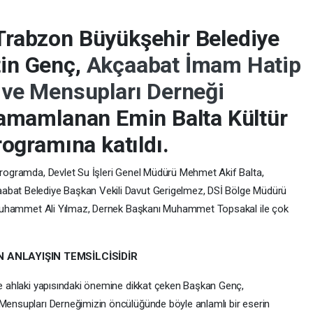
Trabzon Büyükşehir Belediye
in Genç,
Akçaabat İmam Hatip
 ve Mensupları Derneği
tamamlanan Emin Balta Kültür
rogramına katıldı.
rogramda, Devlet Su İşleri Genel Müdürü Mehmet Akif Balta,
bat Belediye Başkan Vekili Davut Gerigelmez, DSİ Bölge Müdürü
ı Muhammet Ali Yılmaz, Dernek Başkanı Muhammet Topsakal ile çok
 ANLAYIŞIN TEMSİLCİSİDİR
e ahlaki yapısındaki önemine dikkat çeken Başkan Genç,
ensupları Derneğimizin öncülüğünde böyle anlamlı bir eserin