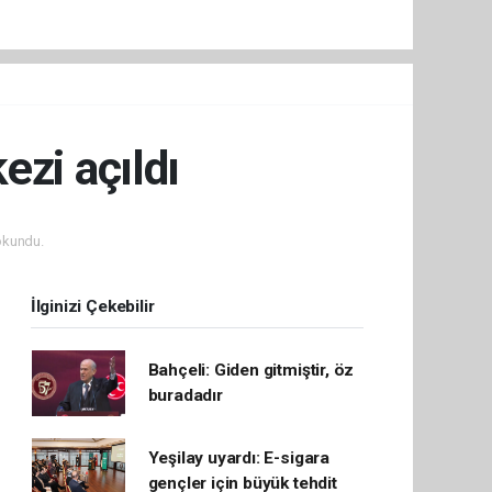
ezi açıldı
okundu.
İlginizi Çekebilir
Bahçeli: Giden gitmiştir, öz
buradadır
Yeşilay uyardı: E-sigara
gençler için büyük tehdit