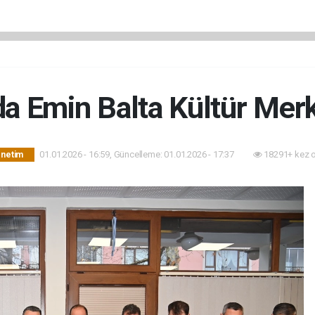
a Emin Balta Kültür Merk
01.01.2026 - 16:59, Güncelleme: 01.01.2026 - 17:37
18291+ kez 
önetim