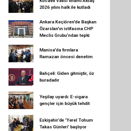
Kocaeli Valisi İlhami Aktaş
2026 yılını halk ile kutladı
Ankara Keçiören'de Başkan
Özarslan'ın istifasına CHP
Meclis Grubu’ndan tepki
Manisa'da fırınlara
Ramazan öncesi denetim
Bahçeli: Giden gitmiştir, öz
buradadır
Yeşilay uyardı: E-sigara
gençler için büyük tehdit
Eskişehir’de 'Yerel Tohum
Takas Günleri' başlıyor