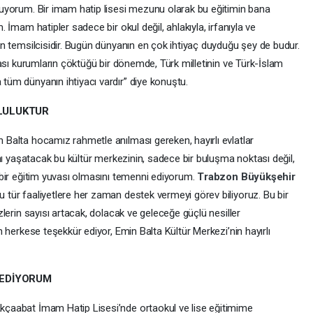
luyorum. Bir imam hatip lisesi mezunu olarak bu eğitimin bana
 İmam hatipler sadece bir okul değil, ahlakıyla, irfanıyla ve
ın temsilcisidir. Bugün dünyanın en çok ihtiyaç duyduğu şey de budur.
rası kurumların çöktüğü bir dönemde, Türk milletinin ve Türk-İslam
tüm dünyanın ihtiyacı vardır” diye konuştu.
LULUKTUR
 Balta hocamız rahmetle anılması gereken, hayırlı evlatlar
ını yaşatacak bu kültür merkezinin, sadece bir buluşma noktası değil,
 bir eğitim yuvası olmasını temenni ediyorum.
Trabzon Büyükşehir
 tür faaliyetlere her zaman destek vermeyi görev biliyoruz. Bu bir
zlerin sayısı artacak, dolacak ve geleceğe güçlü nesiller
n herkese teşekkür ediyor, Emin Balta Kültür Merkezi’nin hayırlı
 EDİYORUM
kçaabat İmam Hatip Lisesi’nde ortaokul ve lise eğitimime