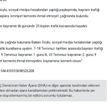
oylu, sosyal medya hesabından yaptığı paylaşımda, bayram trafiği
ndaşlara ‘emniyet kemerini ihmal etmeyin’ çağrısında bulundu.
e bayramın ilk gününde 25 kişinin trafik kazasında hayatını
nünde çağrıda bulunana Bakan Soylu, sosyal medya hesabından yaptığı
rafik kurallarına uyalım. 7-18 Temmuz tarihleri arasında bayram trafiği
8, 9 Temmuz bayramın 1. günü 8, 10 Temmuz bayramın 2. günü 9
t kemerini ihmal etmeyelim. bayramınız kemerli olsun.”
s/1546410935698526208
A), Demirören Haber Ajansı (DHA) ve diğer ajanslar tarafından eklenen
lesi olmadan ajans kanallarından çekilmektedir. Bu haberlerde yer
 olup sitemizin hiç bir editörü sorumlu tutulamaz...