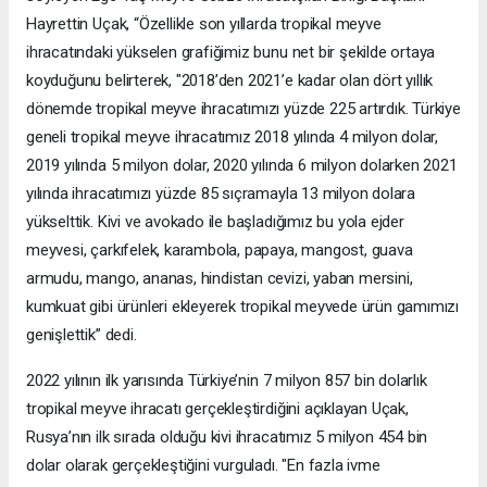
Hayrettin Uçak, “Özellikle son yıllarda tropikal meyve
ihracatındaki yükselen grafiğimiz bunu net bir şekilde ortaya
koyduğunu belirterek, "2018’den 2021’e kadar olan dört yıllık
dönemde tropikal meyve ihracatımızı yüzde 225 artırdık. Türkiye
geneli tropikal meyve ihracatımız 2018 yılında 4 milyon dolar,
2019 yılında 5 milyon dolar, 2020 yılında 6 milyon dolarken 2021
yılında ihracatımızı yüzde 85 sıçramayla 13 milyon dolara
yükselttik. Kivi ve avokado ile başladığımız bu yola ejder
meyvesi, çarkıfelek, karambola, papaya, mangost, guava
armudu, mango, ananas, hindistan cevizi, yaban mersini,
kumkuat gibi ürünleri ekleyerek tropikal meyvede ürün gamımızı
genişlettik” dedi.
2022 yılının ilk yarısında Türkiye’nin 7 milyon 857 bin dolarlık
tropikal meyve ihracatı gerçekleştirdiğini açıklayan Uçak,
Rusya’nın ilk sırada olduğu kivi ihracatımız 5 milyon 454 bin
dolar olarak gerçekleştiğini vurguladı. "En fazla ivme