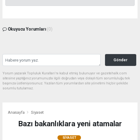
Okuyucu Yorumları
(0)
Gönder
Yorum yazarak Topluluk Kuralları’nı kabul etmiş bulunuyor ve gazetehalk.com
sitesine yaptığınız yorumunuzla ilgili doğrudan veya dolaylı tüm sorumluluğu tek
başınıza üstleniyorsunuz. Yazılan tüm yorumlardan site yönetimi hiçbir şekilde
sorumlu tutulamaz.
Anasayfa
Siyaset
Bazı bakanlıklara yeni atamalar
SIYASET