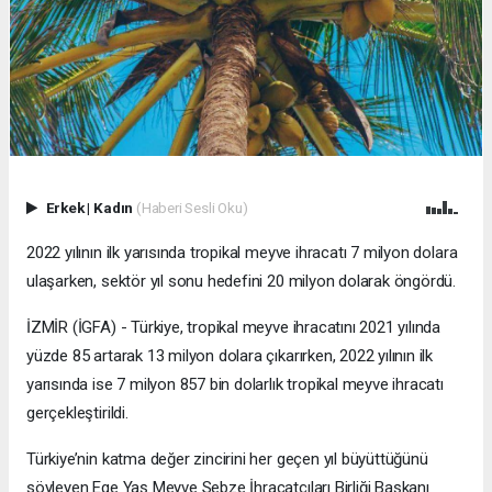
Erkek
|
Kadın
(Haberi Sesli Oku)
2022 yılının ilk yarısında tropikal meyve ihracatı 7 milyon dolara
ulaşarken, sektör yıl sonu hedefini 20 milyon dolarak öngördü.
İZMİR (İGFA) - Türkiye, tropikal meyve ihracatını 2021 yılında
yüzde 85 artarak 13 milyon dolara çıkarırken, 2022 yılının ilk
yarısında ise 7 milyon 857 bin dolarlık tropikal meyve ihracatı
gerçekleştirildi.
Türkiye’nin katma değer zincirini her geçen yıl büyüttüğünü
söyleyen Ege Yaş Meyve Sebze İhracatçıları Birliği Başkanı