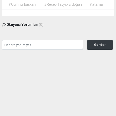
#Cumhurbaşkanı
#Recep Tayyip Erdoğan
#atama
Okuyucu Yorumları
(0)
Gönder
Yorum yazarak Topluluk Kuralları’nı kabul etmiş bulunuyor ve gazetehalk.com
sitesine yaptığınız yorumunuzla ilgili doğrudan veya dolaylı tüm sorumluluğu tek
başınıza üstleniyorsunuz. Yazılan tüm yorumlardan site yönetimi hiçbir şekilde
sorumlu tutulamaz.
haber paketi
haber scripti
haber yazılımı
Tüm hakları saklı tutulmaktadır.Copyright 2026©
Haber Yazılımı:
Web Aksiyon ®