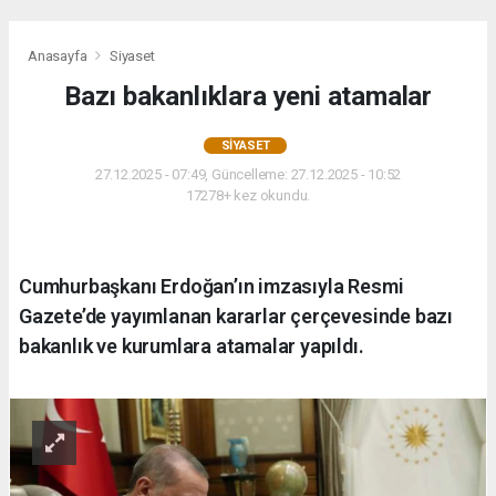
Anasayfa
Siyaset
Bazı bakanlıklara yeni atamalar
SIYASET
27.12.2025 - 07:49, Güncelleme: 27.12.2025 - 10:52
17278+ kez okundu.
Cumhurbaşkanı Erdoğan’ın imzasıyla Resmi
Gazete’de yayımlanan kararlar çerçevesinde bazı
bakanlık ve kurumlara atamalar yapıldı.