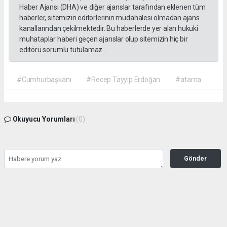
Haber Ajansı (DHA) ve diğer ajanslar tarafından eklenen tüm
haberler, sitemizin editörlerinin müdahalesi olmadan ajans
kanallarından çekilmektedir. Bu haberlerde yer alan hukuki
muhataplar haberi geçen ajanslar olup sitemizin hiç bir
editörü sorumlu tutulamaz...
#Cumhurbaşkanı
#Recep Tayyip Erdoğan
#atama
Okuyucu Yorumları
(0)
Gönder
Yorum yazarak Topluluk Kuralları’nı kabul etmiş bulunuyor ve gazetehalk.com
sitesine yaptığınız yorumunuzla ilgili doğrudan veya dolaylı tüm sorumluluğu tek
başınıza üstleniyorsunuz. Yazılan tüm yorumlardan site yönetimi hiçbir şekilde
sorumlu tutulamaz.