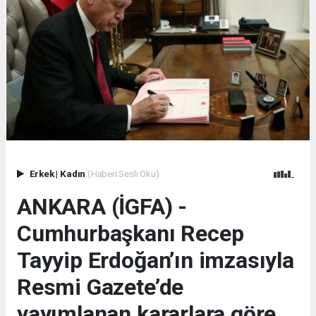
Erkek
|
Kadın
(Haberi Sesli Oku)
ANKARA (İGFA) -
Cumhurbaşkanı Recep
Tayyip Erdoğan’ın imzasıyla
Resmi Gazete’de
yayımlanan kararlara göre,