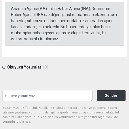
Anadolu Ajansı (AA), İhlas Haber Ajansı (İHA), Demirören
Haber Ajansı (DHA) ve diğer ajanslar tarafından eklenen tüm
haberler, sitemizin editörlerinin müdahalesi olmadan ajans
kanallarından çekilmektedir. Bu haberlerde yer alan hukuki
muhataplar haberi geçen ajanslar olup sitemizin hiç bir
editörü sorumlu tutulamaz...
Okuyucu Yorumları
(0)
Gönder
Yorum yazarak Topluluk Kuralları’nı kabul etmiş bulunuyor ve gazetehalk.com
sitesine yaptığınız yorumunuzla ilgili doğrudan veya dolaylı tüm sorumluluğu tek
başınıza üstleniyorsunuz. Yazılan tüm yorumlardan site yönetimi hiçbir şekilde
sorumlu tutulamaz.