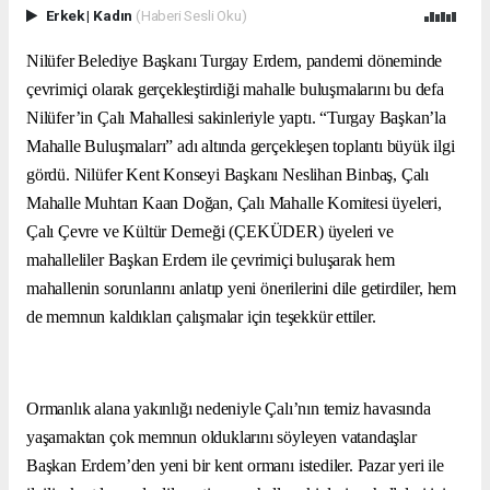
Erkek
|
Kadın
(Haberi Sesli Oku)
Nilüfer Belediye Başkanı Turgay Erdem, pandemi döneminde
çevrimiçi olarak gerçekleştirdiği mahalle buluşmalarını bu defa
Nilüfer’in Çalı Mahallesi sakinleriyle yaptı. “Turgay Başkan’la
Mahalle Buluşmaları” adı altında gerçekleşen toplantı büyük ilgi
gördü. Nilüfer Kent Konseyi Başkanı Neslihan Binbaş, Çalı
Mahalle Muhtarı Kaan Doğan, Çalı Mahalle Komitesi üyeleri,
Çalı Çevre ve Kültür Derneği (ÇEKÜDER) üyeleri ve
mahalleliler Başkan Erdem ile çevrimiçi buluşarak hem
mahallenin sorunlarını anlatıp yeni önerilerini dile getirdiler, hem
de memnun kaldıkları çalışmalar için teşekkür ettiler.
Ormanlık alana yakınlığı nedeniyle Çalı’nın temiz havasında
yaşamaktan çok memnun olduklarını söyleyen vatandaşlar
Başkan Erdem’den yeni bir kent ormanı istediler. Pazar yeri ile