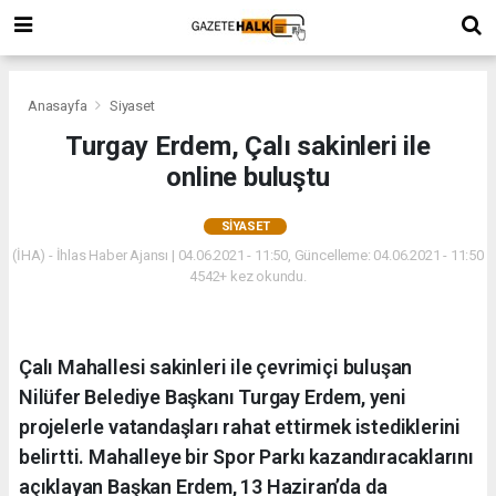
Anasayfa
Siyaset
Turgay Erdem, Çalı sakinleri ile
online buluştu
SIYASET
(İHA) - İhlas Haber Ajansı | 04.06.2021 - 11:50, Güncelleme: 04.06.2021 - 11:50
4542+ kez okundu.
Çalı Mahallesi sakinleri ile çevrimiçi buluşan
Nilüfer Belediye Başkanı Turgay Erdem, yeni
projelerle vatandaşları rahat ettirmek istediklerini
belirtti. Mahalleye bir Spor Parkı kazandıracaklarını
açıklayan Başkan Erdem, 13 Haziran’da da