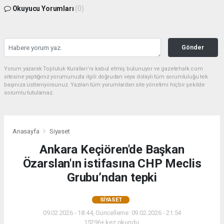
Okuyucu Yorumları
(0)
Gönder
Yorum yazarak Topluluk Kuralları’nı kabul etmiş bulunuyor ve gazetehalk.com
sitesine yaptığınız yorumunuzla ilgili doğrudan veya dolaylı tüm sorumluluğu tek
başınıza üstleniyorsunuz. Yazılan tüm yorumlardan site yönetimi hiçbir şekilde
sorumlu tutulamaz.
Anasayfa
Siyaset
Ankara Keçiören'de Başkan
Özarslan'ın istifasına CHP Meclis
Grubu’ndan tepki
SIYASET
09.02.2026 - 18:44, Güncelleme: 09.02.2026 - 21:54
15296+ kez okundu.