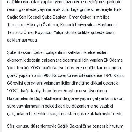
dağıtılmasına dair yapılan yeni düzenleme geçtiğimiz günlerde
resmi gazetede yayınlanarak yürürlüğe girmesi nedeniyle Türk
Sağlık Sen Kocaeli Şube Başkanı Ömer Çeker, İzmit İlçe
Temsilcisi Hüseyin Özdemir, Kocaeli Üniversitesi Hastanesi
Temsilci Ömer Koyuncu, Yalçın Gül ile birlikte şubede basın
açıklaması yaptı.
Şube Başkanı Çeker, çalışanların katkıları ile elde edilen
ekonomik değerin çalışanlara ödenmesi için yapılan Ek Ödeme
Yönetmeliği YÖK’e bağlı faaliyet gösteren sağlık kurumlarında
görev yapan 96 Bin 900, Kocaeli Üniversitesinde ise 1940 Kamu
Görevlisi görevlisini yakından ilgilendinrdiğine dikkati çekerek,
"YÖK’e bağlı faaliyet gösteren Araştırma ve Uygulama
Hastaneleri ile Diş Fakültelerinde görev yapan çalışanların uzun
süre yayınlamasının bekledikleri bu düzenleme ne yazık ki
çalışanların beklentileri karşılamaktan çok uzak kalmıştır" dedi.
Söz konusu düzenlemeyle Sağlık Bakanlığı’na benzer bir tutum