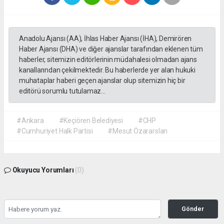
Anadolu Ajansı (AA), İhlas Haber Ajansı (İHA), Demirören
Haber Ajansı (DHA) ve diğer ajanslar tarafından eklenen tüm
haberler, sitemizin editörlerinin müdahalesi olmadan ajans
kanallarından çekilmektedir. Bu haberlerde yer alan hukuki
muhataplar haberi geçen ajanslar olup sitemizin hiç bir
editörü sorumlu tutulamaz...
#Ankara
#Keçiören Belediyesi
#CHP
#Cumhuriyet Halk Partisi
#Mesut Özararslan
Okuyucu Yorumları
(0)
Gönder