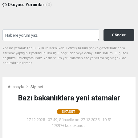
Okuyucu Yorumları
(0)
Gönder
Yorum yazarak Topluluk Kuralları’nı kabul etmiş bulunuyor ve gazetehalk.com
sitesine yaptığınız yorumunuzla ilgili doğrudan veya dolaylı tüm sorumluluğu tek
başınıza üstleniyorsunuz. Yazılan tüm yorumlardan site yönetimi hiçbir şekilde
sorumlu tutulamaz.
Anasayfa
Siyaset
Bazı bakanlıklara yeni atamalar
SIYASET
27.12.2025 - 07:49, Güncelleme: 27.12.2025 - 10:52
17397+ kez okundu.