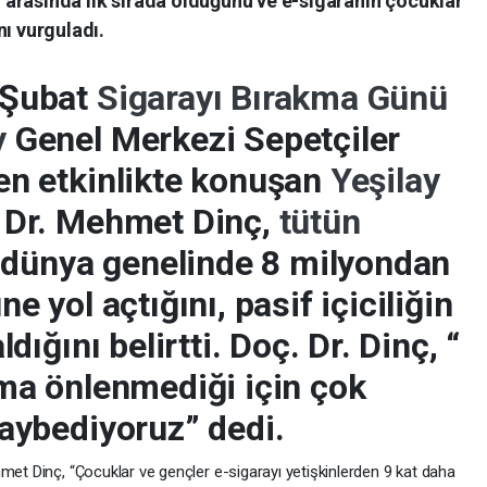
 arasında ilk sırada olduğunu ve e-sigaranın çocuklar
nı vurguladı.
 Şubat
Sigarayı Bırakma Günü
y
Genel Merkezi Sepetçiler
en etkinlikte konuşan
Yeşilay
 Dr. Mehmet Dinç,
tütün
l dünya genelinde 8 milyondan
e yol açtığını, pasif içiciliğin
dığını belirtti. Doç. Dr. Dinç, “
ama önlenmediği için çok
aybediyoruz” dedi.
et Dinç, “Çocuklar ve gençler e-sigarayı yetişkinlerden 9 kat daha