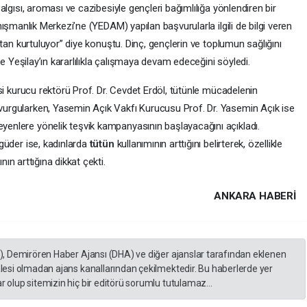
 algısı, aroması ve cazibesiyle gençleri bağımlılığa yönlendiren bir
ışmanlık Merkezi’ne (YEDAM) yapılan başvurularla ilgili de bilgi veren
ıktan kurtuluyor” diye konuştu. Dinç, gençlerin ve toplumun sağlığını
e Yeşilay’ın kararlılıkla çalışmaya devam edeceğini söyledi.
esi kurucu rektörü Prof. Dr. Cevdet Erdöl, tütünle mücadelenin
vurgularken, Yasemin Açık Vakfı Kurucusu Prof. Dr. Yasemin Açık ise
enlere yönelik teşvik kampanyasının başlayacağını açıkladı.
rgüder ise, kadınlarda
tütün
kullanımının arttığını belirterek, özellikle
nın arttığına dikkat çekti.
ANKARA HABERİ
A), Demirören Haber Ajansı (DHA) ve diğer ajanslar tarafından eklenen
lesi olmadan ajans kanallarından çekilmektedir. Bu haberlerde yer
 olup sitemizin hiç bir editörü sorumlu tutulamaz...