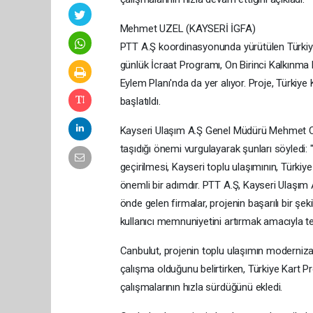
Mehmet UZEL (KAYSERİ İGFA)
PTT A.Ş koordinasyonunda yürütülen Türkiye
günlük İcraat Programı, On Birinci Kalkınma P
Eylem Planı'nda da yer alıyor. Proje, Türkiye
başlatıldı.
Kayseri Ulaşım A.Ş Genel Müdürü Mehmet Canbu
taşıdığı önemi vurgulayarak şunları söyledi:
geçirilmesi, Kayseri toplu ulaşımının, Türkiy
önemli bir adımdır. PTT A.Ş, Kayseri Ulaşım A
önde gelen firmalar, projenin başarılı bir şeki
kullanıcı memnuniyetini artırmak amacıyla tekn
Canbulut, projenin toplu ulaşımın moderniza
çalışma olduğunu belirtirken, Türkiye Kart P
çalışmalarının hızla sürdüğünü ekledi.