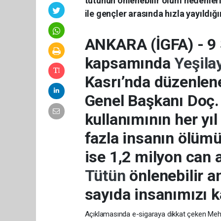
tütünün önlenebilir ölüm nedenleri
ile gençler arasında hızla yayıldığı
ANKARA (İGFA) - 9
kapsamında
Yeşila
Kasrı’nda düzenlen
Genel Başkanı Doç.
kullanımının her yı
fazla insanın ölümün
ise 1,2 milyon can al
Tütün
önlenebilir 
sayıda insanımızı k
Açıklamasında e-sigaraya dikkat çeken Mehm