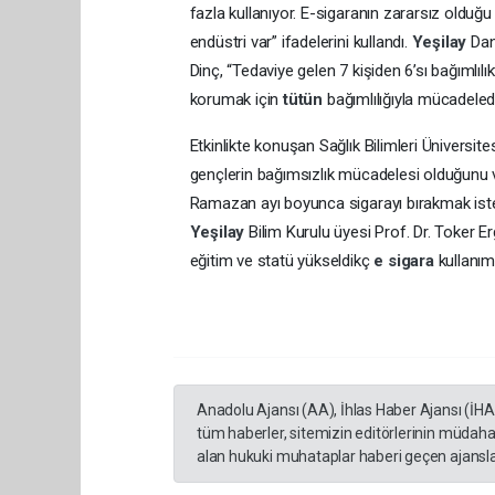
fazla kullanıyor. E-sigaranın zararsız olduğu
endüstri var” ifadelerini kullandı.
Yeşilay
Dan
Dinç, “Tedaviye gelen 7 kişiden 6’sı bağımlıl
korumak için
tütün
bağımlılığıyla mücadeled
Etkinlikte konuşan Sağlık Bilimleri Üniversit
gençlerin bağımsızlık mücadelesi olduğunu 
Ramazan ayı boyunca sigarayı bırakmak istey
Yeşilay
Bilim Kurulu üyesi Prof. Dr. Toker E
eğitim ve statü yükseldikç
e sigara
kullanımı
Anadolu Ajansı (AA), İhlas Haber Ajansı (İH
tüm haberler, sitemizin editörlerinin müdaha
alan hukuki muhataplar haberi geçen ajanslar