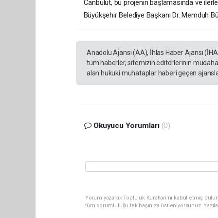
Canbulut, bu projenin başlamasında ve ilerl
Büyükşehir Belediye Başkanı Dr. Memduh Büyük
Anadolu Ajansı (AA), İhlas Haber Ajansı (İH
tüm haberler, sitemizin editörlerinin müdaha
alan hukuki muhataplar haberi geçen ajanslar
Okuyucu Yorumları
(0)
Yorum yazarak Topluluk Kuralları’nı kabul etmiş bulun
tüm sorumluluğu tek başınıza üstleniyorsunuz. Yazıl