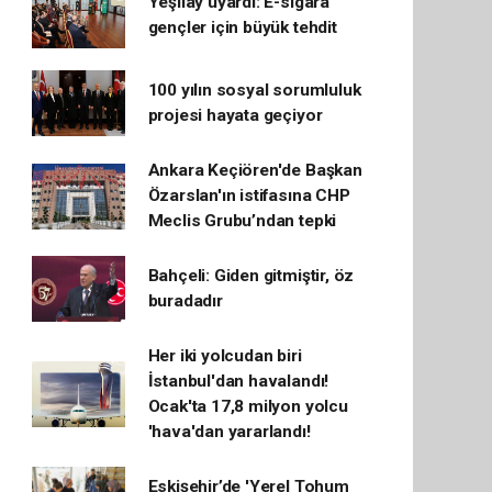
Yeşilay uyardı: E-sigara
gençler için büyük tehdit
100 yılın sosyal sorumluluk
projesi hayata geçiyor
Ankara Keçiören'de Başkan
Özarslan'ın istifasına CHP
Meclis Grubu’ndan tepki
Bahçeli: Giden gitmiştir, öz
buradadır
Her iki yolcudan biri
İstanbul'dan havalandı!
Ocak'ta 17,8 milyon yolcu
'hava'dan yararlandı!
Eskişehir’de 'Yerel Tohum