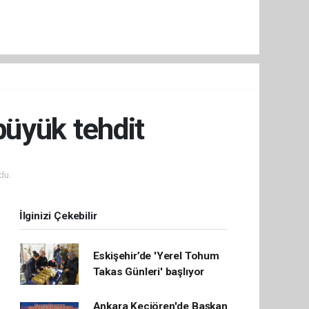
 büyük tehdit
du.
İlginizi Çekebilir
Eskişehir’de 'Yerel Tohum
Takas Günleri' başlıyor
Ankara Keçiören'de Başkan