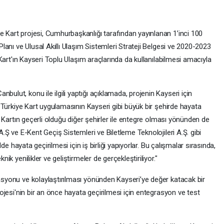
 Kart projesi, Cumhurbaşkanlığı tarafından yayınlanan 1’inci 100
lanı ve Ulusal Akıllı Ulaşım Sistemleri Strateji Belgesi ve 2020-2023
 Kart'ın Kayseri Toplu Ulaşım araçlarında da kullanılabilmesi amacıyla
lut, konu ile ilgili yaptığı açıklamada, projenin Kayseri için
 "Türkiye Kart uygulamasının Kayseri gibi büyük bir şehirde hayata
e Kartın geçerli olduğu diğer şehirler ile entegre olması yönünden de
.Ş ve E-Kent Geçiş Sistemleri ve Biletleme Teknolojileri A.Ş. gibi
lde hayata geçirilmesi için iş birliği yapıyorlar. Bu çalışmalar sırasında,
ik yenilikler ve geliştirmeler de gerçekleştiriliyor."
syonu ve kolaylaştırılması yönünden Kayseri’ye değer katacak bir
rojesi'nin bir an önce hayata geçirilmesi için entegrasyon ve test