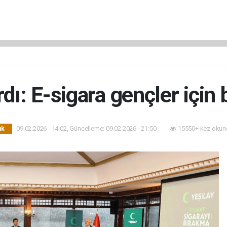
dı: E-sigara gençler için
09.02.2026 - 14:02, Güncelleme: 09.02.2026 - 21:50
15550+ kez okun
ık