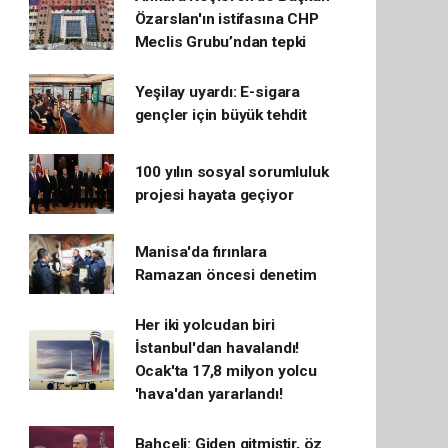
Özarslan'ın istifasına CHP
Meclis Grubu’ndan tepki
Yeşilay uyardı: E-sigara
gençler için büyük tehdit
100 yılın sosyal sorumluluk
projesi hayata geçiyor
Manisa'da fırınlara
Ramazan öncesi denetim
Her iki yolcudan biri
İstanbul'dan havalandı!
Ocak'ta 17,8 milyon yolcu
'hava'dan yararlandı!
Bahçeli: Giden gitmiştir, öz