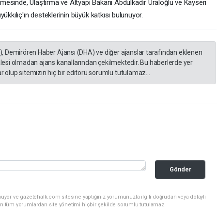
emesinde, Ulaştırma ve Altyapı Bakanı Abdulkadir Uraloğlu ve Kayseri
kılıç'ın desteklerinin büyük katkısı bulunuyor.
A), Demirören Haber Ajansı (DHA) ve diğer ajanslar tarafından eklenen
lesi olmadan ajans kanallarından çekilmektedir. Bu haberlerde yer
 olup sitemizin hiç bir editörü sorumlu tutulamaz...
Gönder
uyor ve gazetehalk.com sitesine yaptığınız yorumunuzla ilgili doğrudan veya dolaylı
an tüm yorumlardan site yönetimi hiçbir şekilde sorumlu tutulamaz.