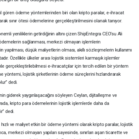
l gören ödeme yöntemlerinden biri olan kripto paralar, e-ihracat
arak sınır ötesi ödemelerine gerçekleştirilmesini olanak tanıyor.
emli yeniliklerin getirdiğinin altını çizen ShipEntegra CEO’su Ali
ay ödemelerin sağlanması, merkezi olmayan işlemlerin
in yapılması, düşük maliyetlerin olması, akıllı sözleşmelerin kullanımı
dır. Özellikle ülkeler arası lojistik sistemleri karmaşık işlemler
kle gerçekleştirilebilmesi e-ihracatçılar için tercih edilen bir yöntem
 yöntemi, lojistik şirketlerinin ödeme süreçlerini hızlandırarak
lur” dedi.
 giderek yaygınlaşacağını söyleyen Ceylan, dijitalleşme ve
nyada, kripto para ödemelerinin lojistik işlemlerde daha da
r” dedi.
hızlı ve maliyet etkin bir ödeme yöntemi olarak kripto paralar, lojistik
ıca, merkezi olmayan yapıları sayesinde, sınırları aşan ticarette ve