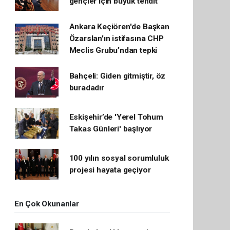
gençler için büyük tehdit
Ankara Keçiören'de Başkan
Özarslan'ın istifasına CHP
Meclis Grubu’ndan tepki
Bahçeli: Giden gitmiştir, öz
buradadır
Eskişehir’de 'Yerel Tohum
Takas Günleri' başlıyor
100 yılın sosyal sorumluluk
projesi hayata geçiyor
En Çok Okunanlar