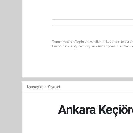
Yorum yazarak Topluluk Kuralları’nı kabul etmiş bulun
tüm sorumluluğu tek başınıza üstleniyorsunuz. Yazıl
Anasayfa
Siyaset
Ankara Keçiör