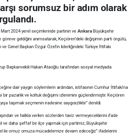
arşı sorumsuz bir adım olarak
rgulandı.
 Mart 2024 yerel seçimlerinde partinin ve
Ankara
Büyükşehir
 göreve geldiğini anımsatarak, Keçiören’deki değişimin parti örgütü,
i ve Genel Başkan Özgür Özel’in liderliğindeki Türkiye İttifakı
rup Başkanvekili Hakan Ataoğlu tarafından sosyal medyada
eceğine dair yaygın söylemlerin ardından, istifasının Cumhur İttifakı’na
bir pazarlık ve koltuk değişimi izlenimini güçlendirmiştir. Keçiören
ayışa taşımak seçmenin iradesine saygısızlıktır” denildi.
şından ve halkla verilen sözlerden taviz vermeyeceklerini ifade
il ve daha şeffaf bir ilçe yapmak için partimiz, Büyükşehir
el ile omuz omuza mücadelemize devam edeceğiz” ifadelerini