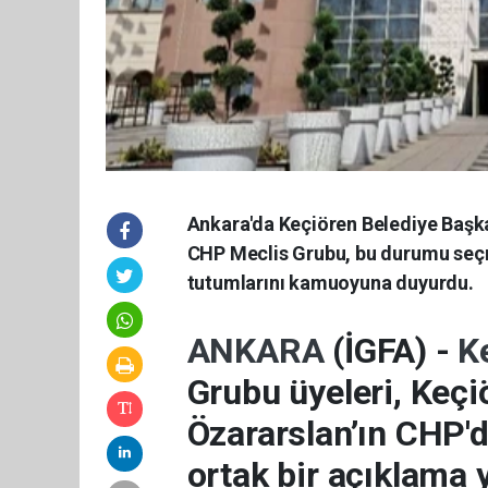
Ankara'da Keçiören Belediye Başka
CHP Meclis Grubu, bu durumu seçme
tutumlarını kamuoyuna duyurdu.
ANKARA
(İGFA) -
K
Grubu üyeleri, Keç
Özararslan’ın CHP'd
ortak bir açıklama 