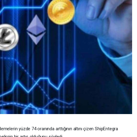
demelerin yüzde 74 oranında arttığının altını çizen ShipEntegra
lirgin bir artış olduğunu söyledi.