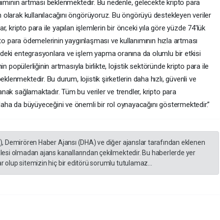
lanımının artması beklenmektedir. Bu nedenle, gelecekte kripto para
n olarak kullanılacağını öngörüyoruz. Bu öngörüyü destekleyen veriler
r, kripto para ile yapılan işlemlerin bir önceki yıla göre yüzde 74'lük
ipto para ödemelerinin yaygınlaşması ve kullanımının hızla artması
zdeki entegrasyonlara ve işlem yapma oranına da olumlu bir etkisi
in popülerliğinin artmasıyla birlikte, lojistik sektöründe kripto para ile
lenmektedir. Bu durum, lojistik şirketlerin daha hızlı, güvenli ve
anak sağlamaktadır. Tüm bu veriler ve trendler, kripto para
daha da büyüyeceğini ve önemli bir rol oynayacağını göstermektedir.”
A), Demirören Haber Ajansı (DHA) ve diğer ajanslar tarafından eklenen
lesi olmadan ajans kanallarından çekilmektedir. Bu haberlerde yer
 olup sitemizin hiç bir editörü sorumlu tutulamaz...