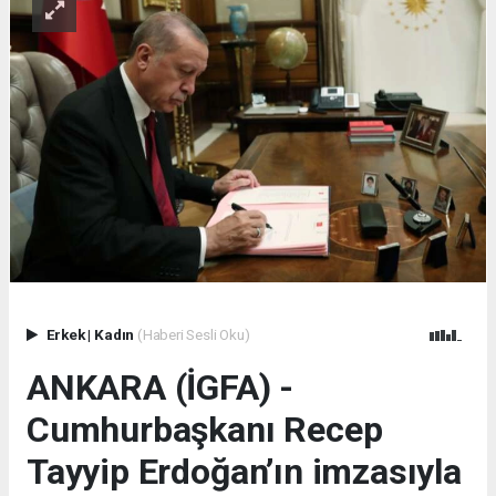
Erkek
|
Kadın
(Haberi Sesli Oku)
ANKARA (İGFA) -
Cumhurbaşkanı Recep
Tayyip Erdoğan’ın imzasıyla