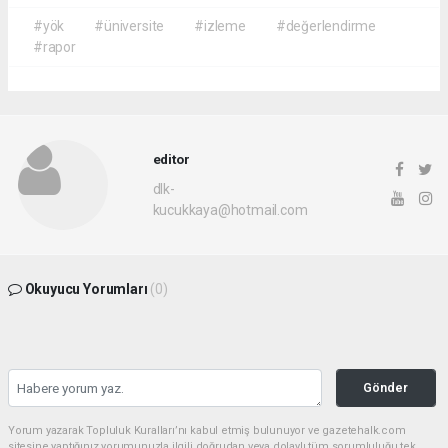
#yök
#üniversite
#izleme
#değerlendirme
#rapor
editor
dlk-
kucukkaya@hotmail.com
Okuyucu Yorumları
(0)
Gönder
Yorum yazarak Topluluk Kuralları’nı kabul etmiş bulunuyor ve gazetehalk.com
sitesine yaptığınız yorumunuzla ilgili doğrudan veya dolaylı tüm sorumluluğu tek