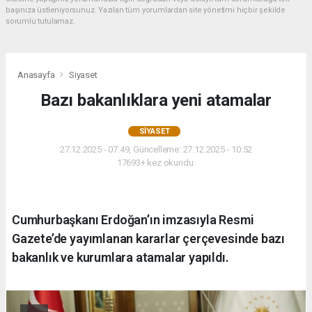
başınıza üstleniyorsunuz. Yazılan tüm yorumlardan site yönetimi hiçbir şekilde
sorumlu tutulamaz.
Anasayfa
Siyaset
Bazı bakanlıklara yeni atamalar
SIYASET
27.12.2025 - 07:49, Güncelleme: 27.12.2025 - 10:52
17693+ kez okundu.
Cumhurbaşkanı Erdoğan’ın imzasıyla Resmi
Gazete’de yayımlanan kararlar çerçevesinde bazı
bakanlık ve kurumlara atamalar yapıldı.