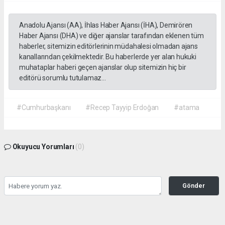
Anadolu Ajansı (AA), İhlas Haber Ajansı (İHA), Demirören
Haber Ajansı (DHA) ve diğer ajanslar tarafından eklenen tüm
haberler, sitemizin editörlerinin müdahalesi olmadan ajans
kanallarından çekilmektedir. Bu haberlerde yer alan hukuki
muhataplar haberi geçen ajanslar olup sitemizin hiç bir
editörü sorumlu tutulamaz...
#Cumhurbaşkanı
#Recep Tayyip Erdoğan
#atama
Okuyucu Yorumları
(0)
Gönder
Yorum yazarak Topluluk Kuralları’nı kabul etmiş bulunuyor ve gazetehalk.com
sitesine yaptığınız yorumunuzla ilgili doğrudan veya dolaylı tüm sorumluluğu tek
başınıza üstleniyorsunuz. Yazılan tüm yorumlardan site yönetimi hiçbir şekilde