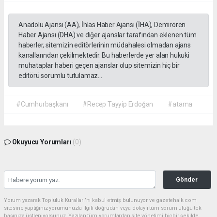
Anadolu Ajansı (AA), İhlas Haber Ajansı (İHA), Demirören
Haber Ajansı (DHA) ve diğer ajanslar tarafından eklenen tüm
haberler, sitemizin editörlerinin müdahalesi olmadan ajans
kanallarından çekilmektedir. Bu haberlerde yer alan hukuki
muhataplar haberi geçen ajanslar olup sitemizin hiç bir
editörü sorumlu tutulamaz...
#Cumhurbaşkanı
#Recep Tayyip Erdoğan
#atama
Okuyucu Yorumları
(0)
Gönder
Yorum yazarak Topluluk Kuralları’nı kabul etmiş bulunuyor ve gazetehalk.com
sitesine yaptığınız yorumunuzla ilgili doğrudan veya dolaylı tüm sorumluluğu tek
başınıza üstleniyorsunuz. Yazılan tüm yorumlardan site yönetimi hiçbir şekilde