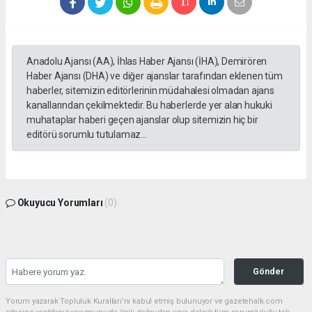
Anadolu Ajansı (AA), İhlas Haber Ajansı (İHA), Demirören
Haber Ajansı (DHA) ve diğer ajanslar tarafından eklenen tüm
haberler, sitemizin editörlerinin müdahalesi olmadan ajans
kanallarından çekilmektedir. Bu haberlerde yer alan hukuki
muhataplar haberi geçen ajanslar olup sitemizin hiç bir
editörü sorumlu tutulamaz...
Okuyucu Yorumları
(0)
Gönder
Yorum yazarak Topluluk Kuralları’nı kabul etmiş bulunuyor ve gazetehalk.com