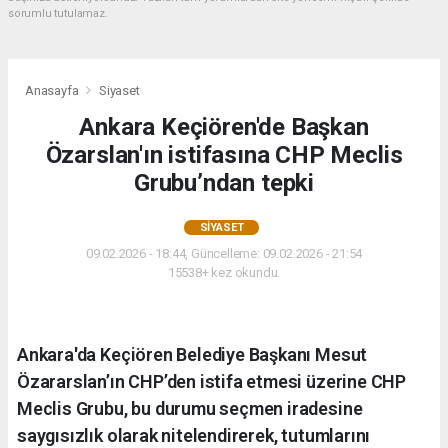
sorumlu tutulamaz.
Anasayfa
Siyaset
Ankara Keçiören'de Başkan
Özarslan'ın istifasına CHP Meclis
Grubu’ndan tepki
SIYASET
09.02.2026 - 18:44, Güncelleme: 09.02.2026 - 21:54
15538+ kez okundu.
Ankara'da Keçiören Belediye Başkanı Mesut
Özararslan’ın CHP’den istifa etmesi üzerine CHP
Meclis Grubu, bu durumu seçmen iradesine
saygısızlık olarak nitelendirerek, tutumlarını