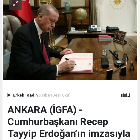
Erkek
|
Kadın
(Haberi Sesli Oku)
ANKARA (İGFA) -
Cumhurbaşkanı Recep
Tayyip Erdoğan’ın imzasıyla