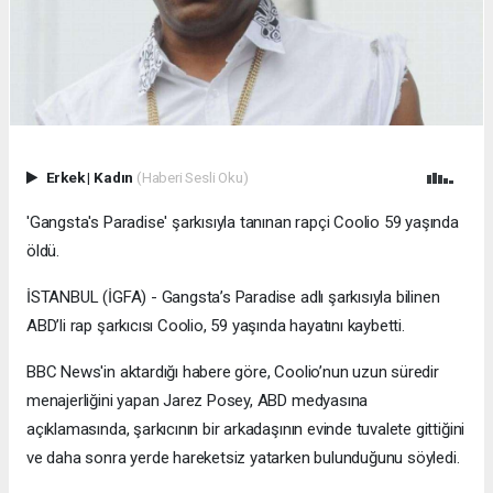
Erkek
|
Kadın
(Haberi Sesli Oku)
'G angsta's Paradise' şarkısıyla tanınan rapçi Coolio 59 yaşında
öldü.
İSTANBUL (İGFA) - Gangsta’s Paradise adlı şarkısıyla bilinen
ABD’li rap şarkıcısı Coolio, 59 yaşında hayatını kaybetti.
BBC News'in aktardığı habere göre, Coolio’nun uzun süredir
menajerliğini yapan Jarez Posey, ABD medyasına
açıklamasında, şarkıcının bir arkadaşının evinde tuvalete gittiğini
ve daha sonra yerde hareketsiz yatarken bulunduğunu söyledi.