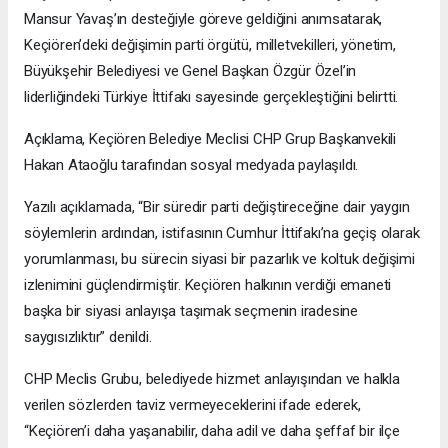
Mansur Yavaş’ın desteğiyle göreve geldiğini anımsatarak,
Keçiören’deki değişimin parti örgütü, milletvekilleri, yönetim,
Büyükşehir Belediyesi ve Genel Başkan Özgür Özel’in
liderliğindeki Türkiye İttifakı sayesinde gerçekleştiğini belirtti.
Açıklama, Keçiören Belediye Meclisi CHP Grup Başkanvekili
Hakan Ataoğlu tarafından sosyal medyada paylaşıldı.
Yazılı açıklamada, “Bir süredir parti değiştireceğine dair yaygın
söylemlerin ardından, istifasının Cumhur İttifakı’na geçiş olarak
yorumlanması, bu sürecin siyasi bir pazarlık ve koltuk değişimi
izlenimini güçlendirmiştir. Keçiören halkının verdiği emaneti
başka bir siyasi anlayışa taşımak seçmenin iradesine
saygısızlıktır” denildi.
CHP Meclis Grubu, belediyede hizmet anlayışından ve halkla
verilen sözlerden taviz vermeyeceklerini ifade ederek,
“Keçiören’i daha yaşanabilir, daha adil ve daha şeffaf bir ilçe