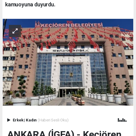
kamuoyuna duyurdu.
Erkek
|
Kadın
(Haberi Sesli Oku)
ANKARA (İGFA) - Keçiören