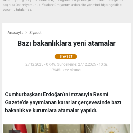
sitesine yaptığınız yorumunuzla ilgili doğrudan veya dolaylı tüm sorumluluğu tek
başınıza üstleniyorsunuz. Yazılan tüm yorumlardan site yönetimi hiçbir şekilde
sorumlu tutulamaz.
Anasayfa
Siyaset
Bazı bakanlıklara yeni atamalar
SIYASET
27.12.2025 - 07:49, Güncelleme: 27.12.2025 - 10:52
17645+ kez okundu.
Cumhurbaşkanı Erdoğan’ın imzasıyla Resmi
Gazete’de yayımlanan kararlar çerçevesinde bazı
bakanlık ve kurumlara atamalar yapıldı.