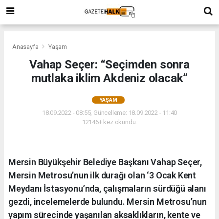
Anasayfa
Yaşam
Vahap Seçer: “Seçimden sonra
mutlaka iklim Akdeniz olacak”
YAŞAM
18.09.2022 - 08:55, Güncelleme: 18.09.2022 - 11:40
12146+ kez okundu.
Mersin Büyükşehir Belediye Başkanı Vahap Seçer,
Mersin Metrosu’nun ilk durağı olan ‘3 Ocak Kent
Meydanı İstasyonu’nda, çalışmaların sürdüğü alanı
gezdi, incelemelerde bulundu. Mersin Metrosu’nun
yapım sürecinde yaşanılan aksaklıkların, kente ve