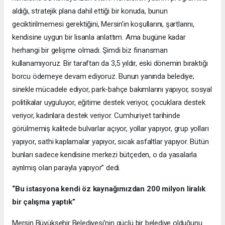
aldığı, stratejik plana dahil ettiği bir konuda, bunun
geciktirilmemesi gerektiğini, Mersin'in koşullarını, şartlarını,
kendisine uygun bir lisanla anlattım. Ama bugüne kadar
herhangi bir gelişme olmadı. Şimdi biz finansman
kullanamıyoruz. Bir taraftan da 3,5 yıldır, eski dönemin bıraktığı
borcu ödemeye devam ediyoruz. Bunun yanında belediye;
sinekle mücadele ediyor, park-bahçe bakımlarını yapıyor, sosyal
politikalar uyguluyor, eğitime destek veriyor, çocuklara destek
veriyor, kadınlara destek veriyor. Cumhuriyet tarihinde
görülmemiş kalitede bulvarlar açıyor, yollar yapıyor, grup yolları
yapıyor, sathi kaplamalar yapıyor, sıcak asfaltlar yapıyor. Bütün
bunları sadece kendisine merkezi bütçeden, o da yasalarla
ayrılmış olan parayla yapıyor” dedi.
“Bu istasyona kendi öz kaynağımızdan 200 milyon liralık
bir çalışma yaptık”
Mersin Büyükşehir Belediyesi’nin güçlü bir belediye olduğunu