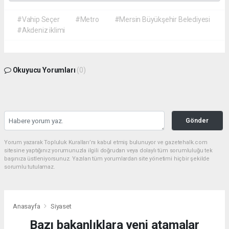
#Vahip Seçer
#Metro
#Mersin Büyükşehir Belediyesi
#Akdeniz iklimi
Okuyucu Yorumları
(0)
Gönder
Yorum yazarak Topluluk Kuralları’nı kabul etmiş bulunuyor ve gazetehalk.com
sitesine yaptığınız yorumunuzla ilgili doğrudan veya dolaylı tüm sorumluluğu tek
başınıza üstleniyorsunuz. Yazılan tüm yorumlardan site yönetimi hiçbir şekilde
sorumlu tutulamaz.
Anasayfa
Siyaset
Bazı bakanlıklara yeni atamalar