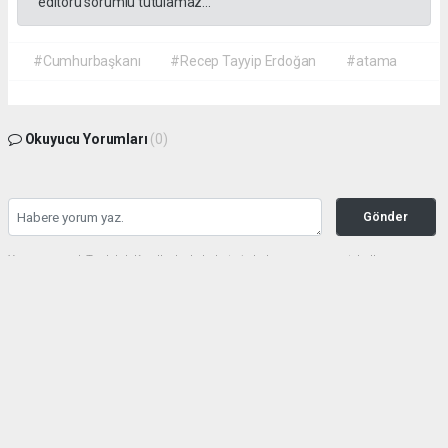
editörü sorumlu tutulamaz...
#Cumhurbaşkanı
#Recep Tayyip Erdoğan
#atama
Okuyucu Yorumları
(0)
Gönder
Yorum yazarak Topluluk Kuralları’nı kabul etmiş bulunuyor ve gazetehalk.com
sitesine yaptığınız yorumunuzla ilgili doğrudan veya dolaylı tüm sorumluluğu tek
başınıza üstleniyorsunuz. Yazılan tüm yorumlardan site yönetimi hiçbir şekilde
sorumlu tutulamaz.
haber paketi
haber scripti
haber yazılımı
Tüm hakları saklı tutulmaktadır.Copyright 2026©