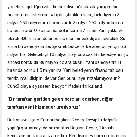
yönetime geldiğimizde, bu belediye ağır aksak yürüyen bir
finansman sistemine sahipti. İştirakleri hariç, belediyenin 2
milyar 250 milyon lira borcu vardı. 2 milyar 250 milyon lira da
bütçesi vardı. O zaman da dolar kuru 5.7 TL idi. Yani yaklaşık
olarak 400 milyon dolar borcu olan bir belediyeyi devraldık. Şu
anda bu belediyenin bütçesi, ek bütçe ile beraber bu yıl için 6.3
milyar lira. Gelecek yıl 10 milyar lirayı bulacak. Bu belediyenin şu
andaki borcu da 80 milyon dolara düştü. Yani belediyenin TL
bazında borcu 1,5 milyar lira. Yani belediyenin finans tablosu
temiz, mali disiplini de var. Sen bunu niye imzalamıyorsun?
Çünkü olaya siyaseten bakıyor” ifadelerini kullandı.
“Bir taraftan geriden gelen borçları öderken, diğer
taraftan yeni hizmetler üretiyoruz”
Bu konuya ilişkin Cumhurbaşkanı Recep Tayyip Erdoğan’la
yaptığı görüşmeyi de anımsatan Başkan Seçer, “Bizatihi
kendisine bu konuyu izah ettim. Kendisinin yatırım programına