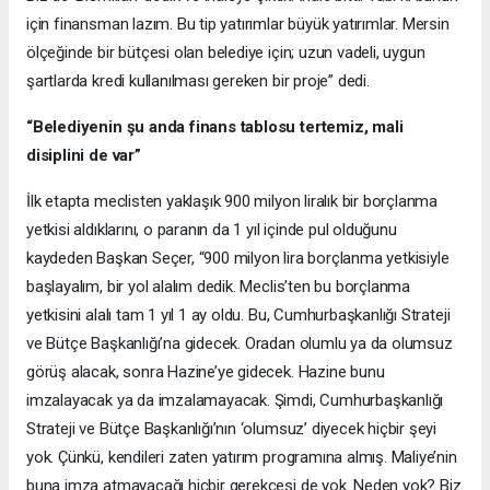
için finansman lazım. Bu tip yatırımlar büyük yatırımlar. Mersin
ölçeğinde bir bütçesi olan belediye için; uzun vadeli, uygun
şartlarda kredi kullanılması gereken bir proje” dedi.
“Belediyenin şu anda finans tablosu tertemiz, mali
disiplini de var”
İlk etapta meclisten yaklaşık 900 milyon liralık bir borçlanma
yetkisi aldıklarını, o paranın da 1 yıl içinde pul olduğunu
kaydeden Başkan Seçer, “900 milyon lira borçlanma yetkisiyle
başlayalım, bir yol alalım dedik. Meclis’ten bu borçlanma
yetkisini alalı tam 1 yıl 1 ay oldu. Bu, Cumhurbaşkanlığı Strateji
ve Bütçe Başkanlığı’na gidecek. Oradan olumlu ya da olumsuz
görüş alacak, sonra Hazine’ye gidecek. Hazine bunu
imzalayacak ya da imzalamayacak. Şimdi, Cumhurbaşkanlığı
Strateji ve Bütçe Başkanlığı’nın ‘olumsuz’ diyecek hiçbir şeyi
yok. Çünkü, kendileri zaten yatırım programına almış. Maliye’nin
buna imza atmayacağı hiçbir gerekçesi de yok. Neden yok? Biz