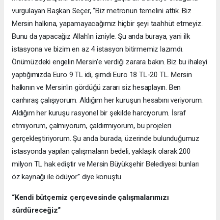
vurgulayan Başkan Seçer, “Biz metronun temelini attık. Biz
Mersin halkına, yapamayacağımız hiçbir şeyi taahhüt etmeyiz.
Bunu da yapacağız Allah'ın izniyle. Şu anda buraya, yani ilk
istasyona ve bizim en az 4 istasyon bitirmemiz lazımdı.
Önümüzdeki engelin Mersin'e verdiği zarara bakın. Biz bu ihaleyi
yaptığımızda Euro 9 TL idi, şimdi Euro 18 TL-20 TL. Mersin
halkının ve Mersin'in gördüğü zararı siz hesaplayın. Ben
canhıraş çalışıyorum. Aldığım her kuruşun hesabını veriyorum.
Aldığım her kuruşu rasyonel bir şekilde harcıyorum. İsraf
etmiyorum, çalmıyorum, çaldırmıyorum, bu projeleri
gerçekleştiriyorum. Şu anda burada, üzerinde bulunduğumuz
istasyonda yapılan çalışmaların bedeli, yaklaşık olarak 200
milyon TL hak ediştir ve Mersin Büyükşehir Belediyesi bunları
öz kaynağı ile ödüyor” diye konuştu.
“Kendi bütçemiz çerçevesinde çalışmalarımızı
sürdüreceğiz”