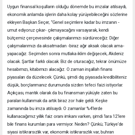
Uygun finansal koşulların olduğu dönemde bu imzalar atılsaydı,
ekonomik anlamda işlerin daha kolay yürüyebileceğini sözlerine
ekleyen Başkan Seçer, “Genel seçimlere kadar bu imzanın -
umut ediyoruz çıkar- çıkmayacağını varsayarak, kendi
bütçemiz çerçevesinde çalışmalarımızı sürdüreceğiz. Diğer
çalışmalarımızı da aksatmadan -biraz ağır aksak olacak ama-
yapacağız. Seçimden sonra mutlaka iklim değişecek, Akdeniz
olacak. Şartlar farklı olacak. Biz de oturacağız, tekrar önümüze
hesabımızı, kitabımızı alacağız. O zaman inşallah finans
piyasaları da düzelecek. Çünkü, şimdi dış piyasada kredibiliteniz
düşük, borçlanmanız durumunda sizden tefeci faizi istiyorlar.
Açıkçası, mantık olarak da bu finansman yüküyle zaten bu
paraları kullanmak da artık biraz zor hale geldi. Keşke
zamanında bu imza atılsaydı. O zamanlar %4’lerde
kullanacağımız yıllık faiz oranı imkanı varken, şimdi 'lara 12'lere
bile finans kurumları para vermiyor. Neden? Çünkü; Türkiye'de
siyasi istikrarsızlık var, ekonomik istikrarsızlık var, buhran