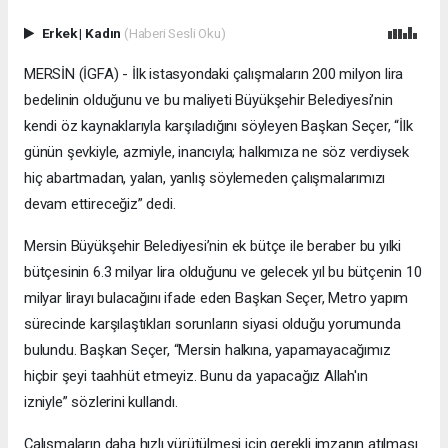
Erkek
|
Kadın
(Haberi Sesli Oku)
MERSİN (İGFA) - İlk istasyondaki çalışmaların 200 milyon lira
bedelinin olduğunu ve bu maliyeti Büyükşehir Belediyesi’nin
kendi öz kaynaklarıyla karşıladığını söyleyen Başkan Seçer, “İlk
günün şevkiyle, azmiyle, inancıyla; halkımıza ne söz verdiysek
hiç abartmadan, yalan, yanlış söylemeden çalışmalarımızı
devam ettireceğiz” dedi.
Mersin Büyükşehir Belediyesi’nin ek bütçe ile beraber bu yılki
bütçesinin 6.3 milyar lira olduğunu ve gelecek yıl bu bütçenin 10
milyar lirayı bulacağını ifade eden Başkan Seçer, Metro yapım
sürecinde karşılaştıkları sorunların siyasi olduğu yorumunda
bulundu. Başkan Seçer, “Mersin halkına, yapamayacağımız
hiçbir şeyi taahhüt etmeyiz. Bunu da yapacağız Allah'ın
izniyle” sözlerini kullandı.
Çalışmaların daha hızlı yürütülmesi için gerekli imzanın atılması