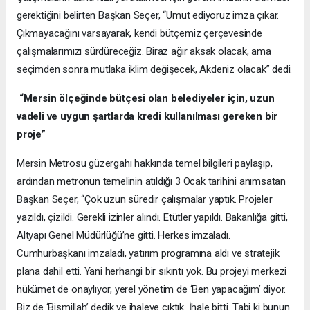
gerektiğini belirten Başkan Seçer, “Umut ediyoruz imza çıkar.
Çıkmayacağını varsayarak, kendi bütçemiz çerçevesinde
çalışmalarımızı sürdüreceğiz. Biraz ağır aksak olacak, ama
seçimden sonra mutlaka iklim değişecek, Akdeniz olacak” dedi.
“Mersin ölçeğinde bütçesi olan belediyeler için, uzun
vadeli ve uygun şartlarda kredi kullanılması gereken bir
proje”
Mersin Metrosu güzergahı hakkında temel bilgileri paylaşıp,
ardından metronun temelinin atıldığı 3 Ocak tarihini anımsatan
Başkan Seçer, “Çok uzun süredir çalışmalar yaptık. Projeler
yazıldı, çizildi. Gerekli izinler alındı. Etütler yapıldı. Bakanlığa gitti,
Altyapı Genel Müdürlüğü’ne gitti. Herkes imzaladı.
Cumhurbaşkanı imzaladı, yatırım programına aldı ve stratejik
plana dahil etti. Yani herhangi bir sıkıntı yok. Bu projeyi merkezi
hükümet de onaylıyor, yerel yönetim de ‘Ben yapacağım’ diyor.
Biz de ‘Bismillah’ dedik ve ihaleye çıktık. İhale bitti. Tabi ki bunun