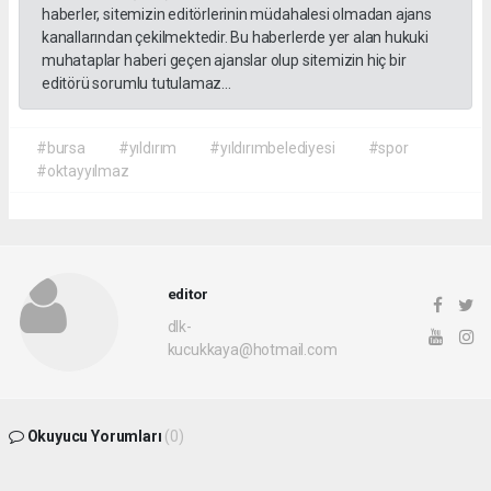
haberler, sitemizin editörlerinin müdahalesi olmadan ajans
kanallarından çekilmektedir. Bu haberlerde yer alan hukuki
muhataplar haberi geçen ajanslar olup sitemizin hiç bir
editörü sorumlu tutulamaz...
#bursa
#yıldırım
#yıldırımbelediyesi
#spor
#oktayyılmaz
editor
dlk-
kucukkaya@hotmail.com
Okuyucu Yorumları
(0)