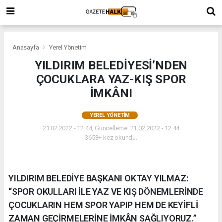
Anasayfa
Yerel Yönetim
YILDIRIM BELEDİYESİ’NDEN
ÇOCUKLARA YAZ-KIŞ SPOR
İMKÂNI
YEREL YÖNETIM
21.02.2022 - 12:44, Güncelleme: 21.02.2022 - 12:44
3653+ kez okundu.
YILDIRIM BELEDİYE BAŞKANI OKTAY YILMAZ:
“SPOR OKULLARI İLE YAZ VE KIŞ DÖNEMLERİNDE
ÇOCUKLARIN HEM SPOR YAPIP HEM DE KEYİFLİ
ZAMAN GEÇİRMELERİNE İMKÂN SAĞLIYORUZ.”