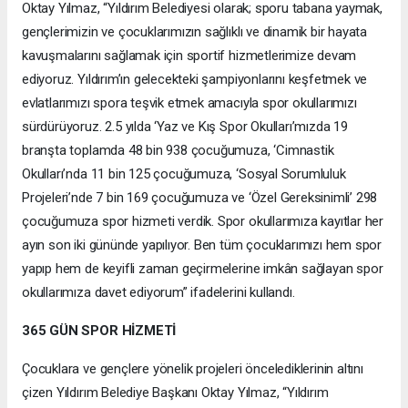
Oktay Yılmaz, “Yıldırım Belediyesi olarak; sporu tabana yaymak,
gençlerimizin ve çocuklarımızın sağlıklı ve dinamik bir hayata
kavuşmalarını sağlamak için sportif hizmetlerimize devam
ediyoruz. Yıldırım’ın gelecekteki şampiyonlarını keşfetmek ve
evlatlarımızı spora teşvik etmek amacıyla spor okullarımızı
sürdürüyoruz. 2.5 yılda ‘Yaz ve Kış Spor Okulları’mızda 19
branşta toplamda 48 bin 938 çocuğumuza, ‘Cimnastik
Okulları’nda 11 bin 125 çocuğumuza, ‘Sosyal Sorumluluk
Projeleri’nde 7 bin 169 çocuğumuza ve ‘Özel Gereksinimli’ 298
çocuğumuza spor hizmeti verdik. Spor okullarımıza kayıtlar her
ayın son iki gününde yapılıyor. Ben tüm çocuklarımızı hem spor
yapıp hem de keyifli zaman geçirmelerine imkân sağlayan spor
okullarımıza davet ediyorum” ifadelerini kullandı.
365 GÜN SPOR HİZMETİ
Çocuklara ve gençlere yönelik projeleri öncelediklerinin altını
çizen Yıldırım Belediye Başkanı Oktay Yılmaz, “Yıldırım