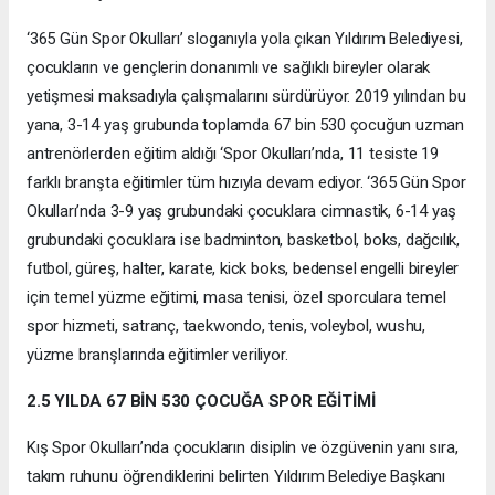
‘365 Gün Spor Okulları’ sloganıyla yola çıkan Yıldırım Belediyesi,
çocukların ve gençlerin donanımlı ve sağlıklı bireyler olarak
yetişmesi maksadıyla çalışmalarını sürdürüyor. 2019 yılından bu
yana, 3-14 yaş grubunda toplamda 67 bin 530 çocuğun uzman
antrenörlerden eğitim aldığı ‘Spor Okulları’nda, 11 tesiste 19
farklı branşta eğitimler tüm hızıyla devam ediyor. ‘365 Gün Spor
Okulları’nda 3-9 yaş grubundaki çocuklara cimnastik, 6-14 yaş
grubundaki çocuklara ise badminton, basketbol, boks, dağcılık,
futbol, güreş, halter, karate, kick boks, bedensel engelli bireyler
için temel yüzme eğitimi, masa tenisi, özel sporculara temel
spor hizmeti, satranç, taekwondo, tenis, voleybol, wushu,
yüzme branşlarında eğitimler veriliyor.
2.5 YILDA 67 BİN 530 ÇOCUĞA SPOR EĞİTİMİ
Kış Spor Okulları’nda çocukların disiplin ve özgüvenin yanı sıra,
takım ruhunu öğrendiklerini belirten Yıldırım Belediye Başkanı