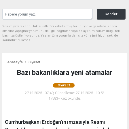
Gönder
Yorum yazarak Topluluk Kuralları’nı kabul etmiş bulunuyor ve gazetehalk.com
sitesine yaptığınız yorumunuzla ilgili doğrudan veya dolaylı tüm sorumluluğu tek
başınıza üstleniyorsunuz. Yazılan tüm yorumlardan site yönetimi hiçbir şekilde
sorumlu tutulamaz.
Anasayfa
Siyaset
Bazı bakanlıklara yeni atamalar
SIYASET
27.12.2025 - 07:49, Güncelleme: 27.12.2025 - 10:52
17583+ kez okundu.
Cumhurbaşkanı Erdoğan’ın imzasıyla Resmi