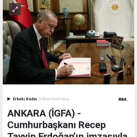
Erkek
|
Kadın
(Haberi Sesli Oku)
ANKARA (İGFA) -
Cumhurbaşkanı Recep
Tayyip Erdoğan’ın imzasıyla