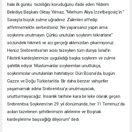
hala ilk günkü tazeliğini koruduğunu ifade eden Yıldırım
Belediye Başkanı Oktay Yılmaz, “Merhum Aliya İzzetbegoviç’in "
Savaşta büyük zulme uğradınız. Zalimleri affedip
affetmemekte serbestsiniz. Ne yaparsanız yapın ama
soykırımı unutmayın. Çünkü unutulan soykırım tekrarlanır"
sözündeki hikmeti ve acı gerçeği aklımızdan çıkarmıyoruz.
Henüz Srebrenitsa’nın acısı tazeyken tüm dünya İsrail’in
Filistinli kardeşlerimize uyguladığı başka soykırım ve zulme
şahitlik ediyor. Müslümanlar soykırımları unuttukça,
soykırımcılar unutulanları hatırlatıyor. Dün Bosna’da, bugün
Gazze ve Doğu Türkistan’da. Bir daha benzer vahşetler
yaşamamak adına Srebrenitsa’yı unutmayacak,
unutturmayacağız. İnsanlık tarihine kara bir leke olarak geçen
Srebrenitsa Soykırımı’nın 29. yıl dönümünde, her 11 Temmuz'da
acıları tazelenen şehitlerimizin ailelerine ve Boşnak
kardeşlerime başsağlığı diliyorum” dedi.