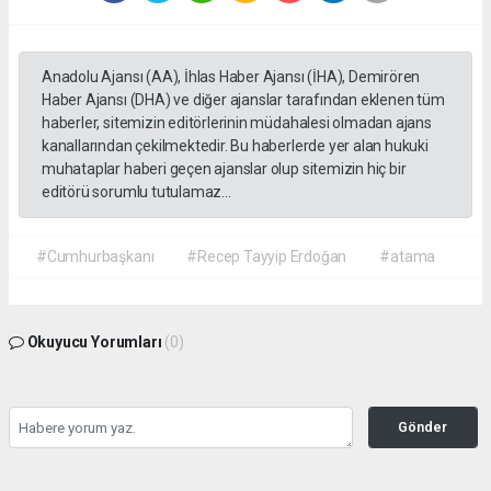
Anadolu Ajansı (AA), İhlas Haber Ajansı (İHA), Demirören
Haber Ajansı (DHA) ve diğer ajanslar tarafından eklenen tüm
haberler, sitemizin editörlerinin müdahalesi olmadan ajans
kanallarından çekilmektedir. Bu haberlerde yer alan hukuki
muhataplar haberi geçen ajanslar olup sitemizin hiç bir
editörü sorumlu tutulamaz...
#Cumhurbaşkanı
#Recep Tayyip Erdoğan
#atama
Okuyucu Yorumları
(0)
Gönder
Yorum yazarak Topluluk Kuralları’nı kabul etmiş bulunuyor ve gazetehalk.com