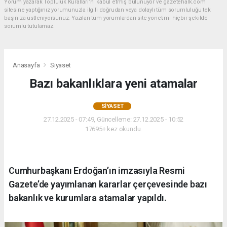
Yorum yazarak Topluluk Kuralları’nı kabul etmiş bulunuyor ve gazetehalk.com
sitesine yaptığınız yorumunuzla ilgili doğrudan veya dolaylı tüm sorumluluğu tek
başınıza üstleniyorsunuz. Yazılan tüm yorumlardan site yönetimi hiçbir şekilde
sorumlu tutulamaz.
Anasayfa
Siyaset
Bazı bakanlıklara yeni atamalar
SIYASET
27.12.2025 - 07:49, Güncelleme: 27.12.2025 - 10:52
17695+ kez okundu.
Cumhurbaşkanı Erdoğan’ın imzasıyla Resmi
Gazete’de yayımlanan kararlar çerçevesinde bazı
bakanlık ve kurumlara atamalar yapıldı.